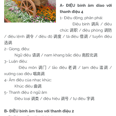
A- ĐIỆU bính âm diao với
thanh điệu 4
1- Điệu động, phân phái:
Điệu binh
/ điệu
调兵
chức
/ điệu phòng
调职
调防
/ điệu lệnh
/ điệu độ
/ tá điệu
/ tuyển điệu
调令
调度
借调
.
选调
2- Giọng, điệu:
Ngữ điệu
/ nam khang bắc điệu
.
语调
南腔北调
3- Luận điệu:
Điệu môn
/ lão điệu
/ lạm điệu
/
调门
老调
滥调
xướng cao điệu
.
唱高调
4- Âm điệu của nhạc khúc:
Khúc điệu
.
曲调
5- Thanh điệu ở ngữ âm
Điệu loại
/ điệu hiệu
/ tự điệu
.
调类
调号
字调
B- ĐIỀU bính âm tiao với thanh điệu 2