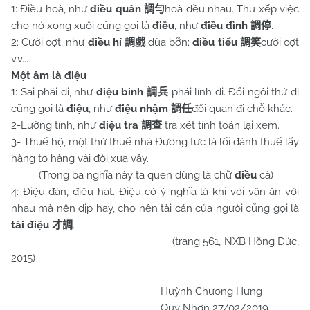
1: Điều hoà, như
điều quân
hoà đều nhau. Thu xếp việc
調勻
cho nó xong xuôi cũng gọi là
điều
, như
điều đình
.
調停
2: Cười cợt, như
điều hí
đùa bỡn;
điều tiếu
cười cợt
調戲
調笑
v.v...
Một âm là điệu
1: Sai phái đi, như
điệu binh
phái lính đi. Đổi ngôi thứ đi
調兵
cũng gọi là
điệu
, như
điệu nhậm
đổi quan đi chỗ khác.
調任
2-Lường tính, như
điệu tra
tra xét tính toán lại xem.
調查
3- Thuế hộ, một thứ thuế nhà Đường tức là lối đánh thuế lấy
hàng tơ hàng vải đời xưa vậy.
(Trong ba nghĩa này ta quen dùng là chữ
điều
cả)
4: Điệu đàn, điệu hát. Điệu có ý nghĩa là khi với vận ăn với
nhau mà nên dịp hay, cho nên tài cán của người cũng gọi là
tài điệu
.
才調
(trang 561, NXB Hồng Đức,
2015)
Huỳnh Chương Hưng
Quy Nhơn 27/02/2019