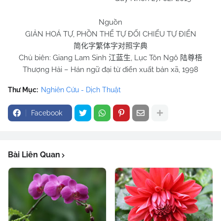
Nguồn
GIẢN HOÁ TỰ, PHỒN THỂ TỰ ĐỐI CHIẾU TỰ ĐIỂN
简化字繁体字对照字典
Chủ biên: Giang Lam Sinh
, Lục Tôn Ngô
江蓝生
陆尊梧
Thượng Hải – Hán ngữ đại từ điển xuất bản xã, 1998
Thư Mục:
Nghiên Cứu - Dịch Thuật
Facebook
Bài Liên Quan