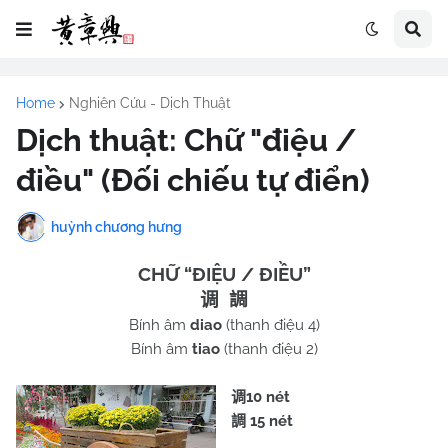
Home
Nghiên Cứu - Dịch Thuật
Dịch thuật: Chữ "điệu /
điều" (Đối chiếu tự điển)
huỳnh chương hưng
CHỮ “ĐIỆU / ĐIỀU”
调
調
Bính âm
diao
(thanh điệu 4)
Bính âm
tiao
(thanh điệu 2)
10 nét
调
15 nét
調