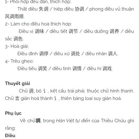
1- Phối hợp đều đặn, thích hợp:
Thất điều
/ hiệp điều
/ phong điều vũ thuận
失调
协调
.
风调雨顺
2- Làm cho điều hoà thích hợp:
Điều vị
/ điều tiết
/ điều dưỡng
/ điều
调味
调节
调养
sắc
.
调色
3- Hoà giải:
Điều đình
/ điều xử
/ điều nhân
.
调停
调处
调人
4- Trêu ghẹo:
Điều tiếu
/ điều tình
/ điều hí
.
调笑
调情
调戏
Thuyết giải
Chữ
, bộ
, kết cấu trái phải. thuộc chữ hình thanh.
调
讠
Chữ
giản hoá thành
, thiên bàng loại suy giản hoá.
言
讠
Phụ lục
Về chữ
, trong
Hán Việt tự điển
của Thiều Chửu ghi
調
rằng:
Điều