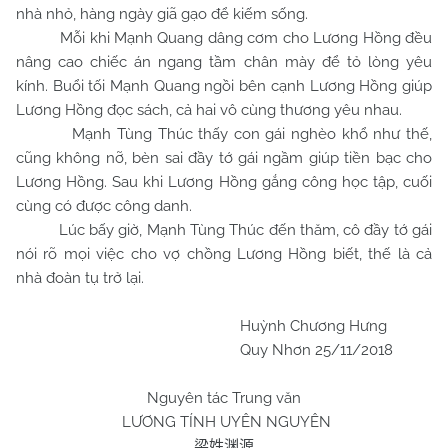
nhà nhỏ, hàng ngày giã gạo để kiếm sống.
Mỗi khi Mạnh Quang dâng cơm cho Lương Hồng đều
nâng cao chiếc án ngang tầm chân mày để tỏ lòng yêu
kính. Buổi tối Mạnh Quang ngồi bên cạnh Lương Hồng giúp
Lương Hồng đọc sách, cả hai vô cùng thương yêu nhau.
Mạnh Tùng Thúc thấy con gái nghèo khổ như thế,
cũng không nỡ, bèn sai đầy tớ gái ngầm giúp tiền bạc cho
Lương Hồng. Sau khi Lương Hồng gắng công học tập, cuối
cùng có được công danh.
Lúc bấy giờ, Mạnh Tùng Thúc đến thăm, cô đầy tớ gái
nói rõ mọi việc cho vợ chồng Lương Hồng biết, thế là cả
nhà đoàn tụ trở lại.
Huỳnh Chương Hưng
Quy Nhơn 25/11/2018
Nguyên tác Trung văn
LƯƠNG TÍNH UYÊN NGUYÊN
梁姓渊源