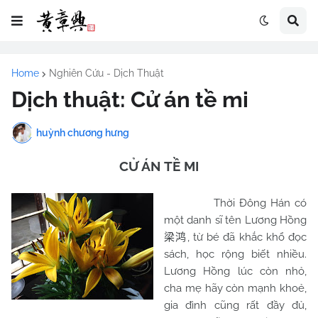
Home
Nghiên Cứu - Dịch Thuật
Dịch thuật: Cử án tề mi
huỳnh chương hưng
CỬ ÁN TỀ MI
Thời Đông Hán có
một danh sĩ tên Lương Hồng
, từ bé đã khắc khổ đọc
梁鸿
sách, học rộng biết nhiều.
Lương Hồng lúc còn nhỏ,
cha mẹ hãy còn mạnh khoẻ,
gia đình cũng rất đầy đủ,