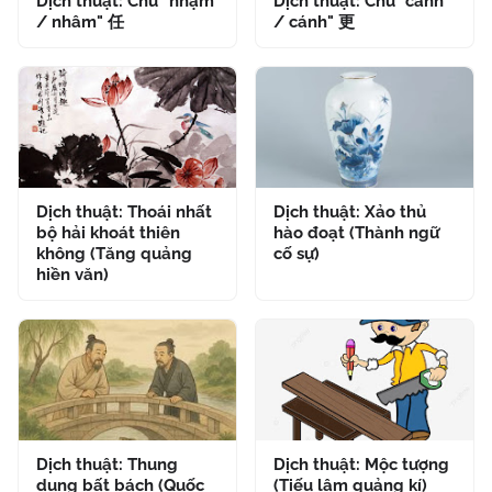
Dịch thuật: Chữ "nhậm
Dịch thuật: Chữ "canh
/ nhâm" 任
/ cánh" 更
Dịch thuật: Thoái nhất
Dịch thuật: Xảo thủ
bộ hải khoát thiên
hào đoạt (Thành ngữ
không (Tăng quảng
cố sự)
hiền văn)
Dịch thuật: Thung
Dịch thuật: Mộc tượng
dung bất bách (Quốc
(Tiếu lâm quảng kí)