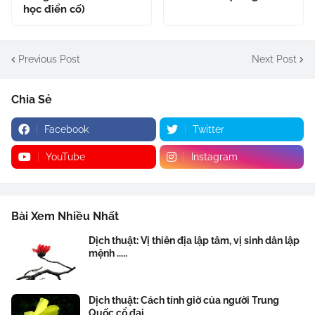
học điển cố)
Previous Post
Next Post
Chia Sẻ
Facebook
Twitter
YouTube
Instagram
Bài Xem Nhiều Nhất
Dịch thuật: Vị thiên địa lập tâm, vị sinh dân lập
mệnh .....
Dịch thuật: Cách tính giờ của người Trung
Quốc cổ đại