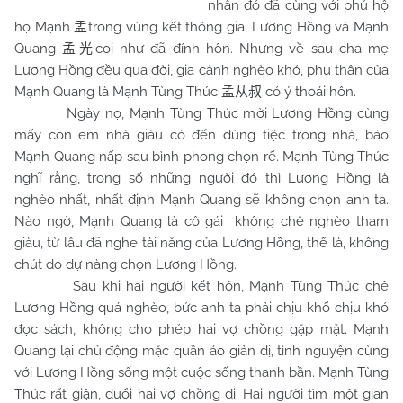
nhân đó đã cùng với phú hộ
họ Mạnh
trong vùng kết thông gia, Lương Hồng và Mạnh
孟
Quang
coi như đã đính hôn. Nhưng về sau cha mẹ
孟光
Lương Hồng đều qua đời, gia cảnh nghèo khó, phụ thân của
Mạnh Quang là Mạnh Tùng Thúc
có ý thoái hôn.
孟从叔
Ngày nọ, Mạnh Tùng Thúc mời Lương Hồng cùng
mấy con em nhà giàu có đến dùng tiệc trong nhà, bảo
Mạnh Quang nấp sau bình phong chọn rể. Mạnh Tùng Thúc
nghĩ rằng, trong số những người đó thì Lương Hồng là
nghèo nhất, nhất định Mạnh Quang sẽ không chọn anh ta.
Nào ngờ, Mạnh Quang là cô gái không chê nghèo tham
giàu, từ lâu đã nghe tài năng của Lương Hồng, thế là, không
chút do dự nàng chọn Lương Hồng.
Sau khi hai người kết hôn, Mạnh Tùng Thúc chê
Lương Hồng quá nghèo, bức anh ta phải chịu khổ chịu khó
đọc sách, không cho phép hai vợ chồng gặp mặt. Mạnh
Quang lại chủ động mặc quần áo giản dị, tình nguyện cùng
với Lương Hồng sống một cuộc sống thanh bần. Mạnh Tùng
Thúc rất giận, đuổi hai vợ chồng đi. Hai người tìm một gian