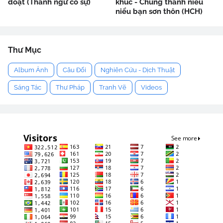
đoạt (Thành ngữ cố sự)
khúc - Chung thanh niểu
niểu bạn sơn thôn (HCH)
Thư Mục
Album Ảnh
Câu Đối
Nghiên Cứu - Dịch Thuật
Sáng Tác
Thư Pháp
Tranh Vẽ
Videos