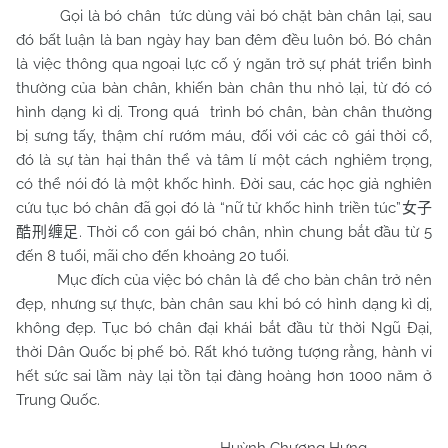
Gọi là bó chân tức dùng vải bó chặt bàn chân lại, sau
đó bất luận là ban ngày hay ban đêm đều luôn bó. Bó chân
là việc thông qua ngoại lực cố ý ngăn trở sự phát triển bình
thường của bàn chân, khiến bàn chân thu nhỏ lại, từ đó có
hình dạng kì dị. Trong quá trình bó chân, bàn chân thường
bị sưng tấy, thậm chí rướm máu, đối với các cô gái thời cổ,
đó là sự tàn hại thân thể và tâm lí một cách nghiêm trọng,
có thể nói đó là một khốc hình. Đời sau, các học giả nghiên
cứu tục bó chân đã gọi đó là “nữ tử khốc hình triền túc”
女子
. Thời cổ con gái bó chân, nhìn chung bắt đầu từ 5
酷刑缠足
đến 8 tuổi, mãi cho đến khoảng 20 tuổi.
Mục đích của việc bó chân là để cho bàn chân trở nên
đẹp, nhưng sự thực, bàn chân sau khi bó có hình dạng kì dị,
không đẹp. Tục bó chân đại khái bắt đầu từ thời Ngũ Đại,
thời Dân Quốc bị phế bỏ. Rất khó tưởng tượng rằng, hành vi
hết sức sai lầm này lại tồn tại đàng hoàng hơn 1000 năm ở
Trung Quốc.