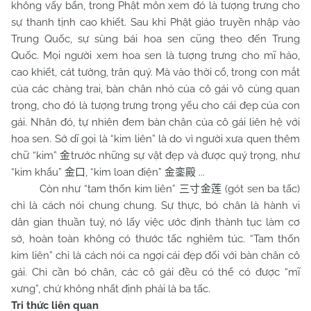
không vấy bẩn, trong Phật môn xem đó là tượng trưng cho
sự thanh tịnh cao khiết. Sau khi Phật giáo truyền nhập vào
Trung Quốc, sự sùng bái hoa sen cũng theo đến Trung
Quốc. Mọi người xem hoa sen là tượng trưng cho mĩ hảo,
cao khiết, cát tường, trân quý. Mà vào thời cổ, trong con mắt
của các chàng trai, bàn chân nhỏ của cô gái vô cùng quan
trọng, cho đó là tượng trưng trọng yếu cho cái đẹp của con
gái. Nhân đó, tự nhiên đem bàn chân của cô gái liên hệ với
hoa sen. Sở dĩ gọi là “kim liên” là do vì người xưa quen thêm
chữ “kim”
trước những sự vật đẹp và được quý trọng, như
金
“kim khẩu”
, “kim loan điện”
...
金口
金銮殿
Còn như “tam thốn kim liên”
(gót sen ba tấc)
三寸金莲
chỉ là cách nói chung chung. Sự thực, bó chân là hành vi
dân gian thuần tuý, nó lấy việc ước định thành tục làm cơ
sở, hoàn toàn không có thước tấc nghiêm túc. “Tam thốn
kim liên” chỉ là cách nói ca ngợi cái đẹp đối với bàn chân cô
gái. Chỉ cần bó chân, các cô gái đều có thể có được “mĩ
xưng”, chứ không nhất định phải là ba tấc.
Tri thức liên quan