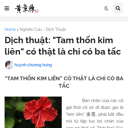
Home
Nghiên Cứu - Dịch Thuật
Dịch thuật: "Tam thốn kim
liên" có thật là chỉ có ba tấc
huỳnh chương hưng
“TAM THỐN KIM LIÊN” CÓ THẬT LÀ CHỈ CÓ BA
TẤC
Bàn chân của các cô
gái thời cổ sở dĩ được gọi là
“kim liên”
, phải bắt đầu
金莲
nói từ tập tục bó chân của