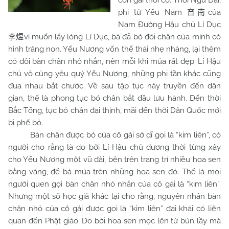
con gái thời cổ. Thời Ngũ Đại,
phi tử Yểu
Nam
của
窅南
Nam
Đường Hậu chủ Lí Dục
vì muốn lấy lòng Lí Dục, bà đã bó đôi chân của mình có
李煜
hình trăng non. Yểu Nương vốn thể thái nhẹ nhàng, lại thêm
có đôi bàn chân nhỏ nhắn, nên mỗi khi múa rất đẹp. Lí Hậu
chủ vô cùng yêu quý Yểu Nương, những phi tần khác cũng
đua nhau bắt chước. Về sau tập tục này truyền đến dân
gian, thế là phong tục bó chân bắt đầu lưu hành. Đến thời
Bắc Tống, tục bó chân đại thịnh, mãi đến thời Dân Quốc mới
bị phế bỏ.
Bàn chân được bó của cô gái sở dĩ gọi là “kim liên”, có
người cho rằng là do bởi Lí Hậu chủ đương thời từng xây
cho Yểu Nương một vũ đài, bên trên trang trí nhiều hoa sen
bằng vàng, để bà múa trên những hoa sen đó. Thế là mọi
người quen gọi bàn chân nhỏ nhắn của cô gái là “kim liên”.
Nhưng một số học giả khác lại cho rằng, nguyên nhân bàn
chân nhỏ của cô gái được gọi là “kim liên” đại khái có liên
quan đến Phật giáo. Do bởi hoa sen mọc lên từ bùn lầy mà