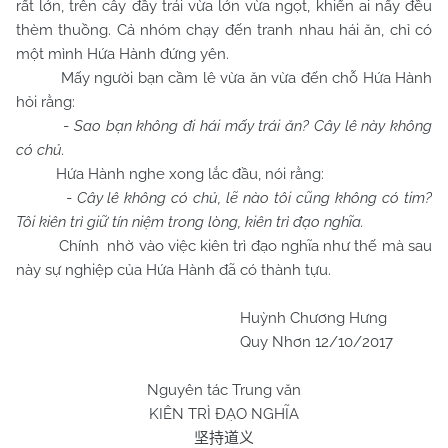
rất lớn, trên cây đầy trái vừa lớn vừa ngọt, khiến ai nấy đều
thèm thuồng. Cả nhóm chạy đến tranh nhau hái ăn, chỉ có
một mình Hứa Hành đứng yên.
Mấy người bạn cầm lê vừa ăn vừa đến chỗ Hứa Hành
hỏi rằng:
-
Sao bạn không đi hái mấy trái ăn? Cây lê này không
có chủ.
Hứa Hành nghe xong lắc đầu, nói rằng:
-
Cây lê không có chủ, lẽ nào tôi cũng không có tim?
Tôi kiên trì giữ tín niệm trong lòng, kiên trì đạo nghĩa.
Chính nhờ vào việc kiên trì đạo nghĩa như thế mà sau
này sự nghiệp của Hứa Hành đã có thành tựu.
Huỳnh Chương Hưng
Quy Nhơn 12/10/2017
Nguyên tác Trung văn
KIÊN TRÌ ĐẠO NGHĨA
坚持道义