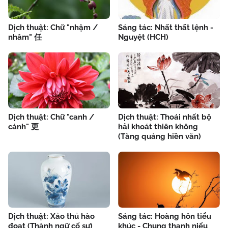
Dịch thuật: Chữ "nhậm /
Sáng tác: Nhất thất lệnh -
nhâm" 任
Nguyệt (HCH)
Dịch thuật: Chữ "canh /
Dịch thuật: Thoái nhất bộ
cánh" 更
hải khoát thiên không
(Tăng quảng hiền văn)
Dịch thuật: Xảo thủ hào
Sáng tác: Hoàng hôn tiểu
đoạt (Thành ngữ cố sự)
khúc - Chung thanh niểu