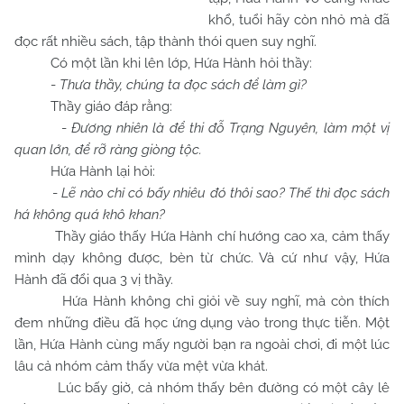
khổ, tuổi hãy còn nhỏ mà đã
đọc rất nhiều sách, tập thành thói quen suy nghĩ.
Có một lần khi lên lớp, Hứa Hành hỏi thầy:
-
Thưa thầy, chúng ta đọc sách để làm gì?
Thầy giáo đáp rằng:
-
Đương nhiên là để thi đỗ Trạng Nguyên, làm một vị
quan lớn, để rỡ ràng giòng tộc.
Hứa Hành lại hỏi:
-
Lẽ nào chỉ có bấy nhiêu đó thôi sao? Thế thì đọc sách
há không quá khô khan?
Thầy giáo thấy Hứa Hành chí hướng cao xa, cảm thấy
mình dạy không được, bèn từ chức. Và cứ như vậy, Hứa
Hành đã đổi qua 3 vị thầy.
Hứa Hành không chỉ giỏi về suy nghĩ, mà còn thích
đem những điều đã học ứng dụng vào trong thực tiễn. Một
lần, Hứa Hành cùng mấy người bạn ra ngoài chơi, đi một lúc
lâu cả nhóm cảm thấy vừa mệt vừa khát.
Lúc bấy giờ, cả nhóm thấy bên đường có một cây lê