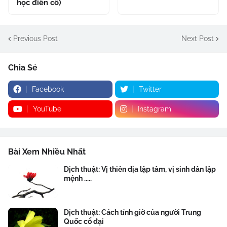
học điển cố)
Previous Post
Next Post
Chia Sẻ
Facebook
Twitter
YouTube
Instagram
Bài Xem Nhiều Nhất
Dịch thuật: Vị thiên địa lập tâm, vị sinh dân lập
mệnh .....
Dịch thuật: Cách tính giờ của người Trung
Quốc cổ đại