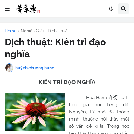
Home
Nghiên Cứu - Dịch Thuật
Dịch thuật: Kiên trì đạo
nghĩa
huỳnh chương hưng
KIÊN TRÌ ĐẠO NGHĨA
Hứa Hành
là Lí
许衡
học gia nổi tiếng đời
Nguyên, từ nhỏ đã thông
minh, thường hỏi thầy một
số vấn đề kì lạ. Trong học
tập, Hứa Hành vô cùng khắc