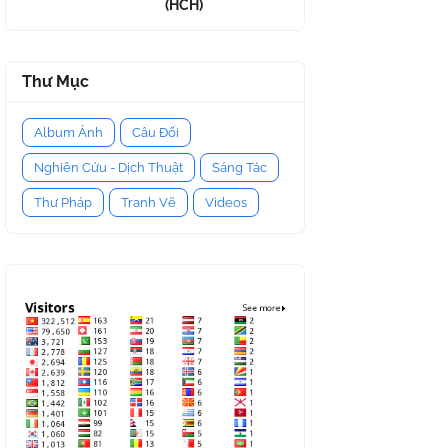
(HCH)
Thư Mục
Album Ảnh
Câu Đối
Nghiên Cứu - Dịch Thuật
Sáng Tác
Thư Pháp
Tranh Vẽ
Videos