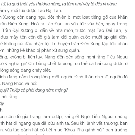
tử, ta quả thật yêu thương nàng, ta làm như vậy là đều vì nàng.
y mới lừa được Tào Đại Lan.
ng còn đang ngủ, đột nhiên bị một loạt tiếng gõ cửa khẩn
trấn Điền Xung. Hoá ra Tào Đại Lan vừa tức vừa hận, ngay trong
 Trần Đại Xương bị dẫn về nha môn, trước mặt Tào Đại Lan, y
h đưa mấy tên côn đồ giả làm đội quân cướp muối áp giải đến.
 không cúi đầu nhận tội. Tri huyện trấn Điền Xung lập tức phán
hém, những kẻ khác bị phán xử sung quân.
 không bị liên luỵ. Nàng đến bên sông, nghĩ rằng Tiểu Ngưu
 ý nghĩa gì? Chi bằng chết là xong, có thể cả hai cùng được ở
iòng sông đang chảy xiết.
đang nằm trong lòng một người. Định thần nhìn kĩ, người đó
. Nàng khóc và nói:
à quỷ? Thiếp có phải đang nằm mộng?
ói rằng:
ây.
h.
ọn côn đồ giả trang làm cướp, khi giết Ngô Tiểu Ngưu, chúng
 hát đi ngang qua đã cứu anh ta. Sau khi lành vết thương, ban
òn, vừa lúc gánh hát có tiết mục “Khoa Phủ gánh núi”, ban trưởng