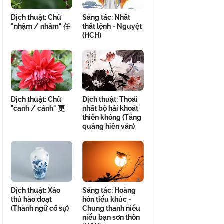
Dịch thuật: Chữ
Sáng tác: Nhất
"nhậm / nhâm" 任
thất lệnh - Nguyệt
(HCH)
Dịch thuật: Chữ
Dịch thuật: Thoái
"canh / cánh" 更
nhất bộ hải khoát
thiên không (Tăng
quảng hiền văn)
Dịch thuật: Xảo
Sáng tác: Hoàng
thủ hào đoạt
hôn tiểu khúc -
(Thành ngữ cố sự)
Chung thanh niểu
niểu bạn sơn thôn