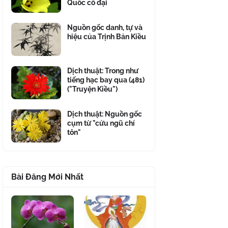
Quốc cổ đại
Nguồn gốc danh, tự và
hiệu của Trịnh Bản Kiều
Dịch thuật: Trong như
tiếng hạc bay qua (481)
("Truyện Kiều")
Dịch thuật: Nguồn gốc
cụm từ "cửu ngũ chí
tôn"
Bài Đăng Mới Nhất