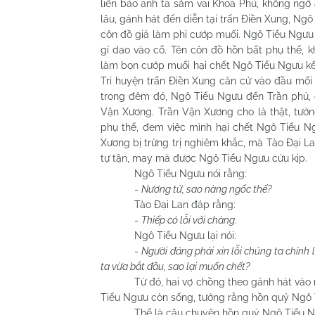
liền bảo anh ta sắm vai Khoa Phủ, không ngờ a
lâu, gánh hát đến diễn tại trấn Điền Xung, Ngô
côn đồ giả làm phỉ cướp muối. Ngô Tiểu Ngưu 
gí dao vào cổ. Tên côn đồ hồn bất phụ thể,
làm bọn cướp muối hại chết Ngô Tiểu Ngưu kể 
Tri huyện trấn Điền Xung căn cứ vào đầu mối
trong đêm đó, Ngô Tiểu Ngưu đến Trần phủ, 
Vận Xương. Trần Vận Xương cho là thật, tưở
phụ thể, đem việc mình hại chết Ngô Tiểu Ng
Xương bị trừng trị nghiêm khắc, mà Tào Đại 
tự tận, may mà được Ngô Tiểu Ngưu cứu kịp.
Ngô Tiểu Ngưu nói rằng:
-
Nương tử, sao nàng ngốc thế?
Tào Đại Lan đáp rằng:
-
Thiếp có lỗi với chàng
.
Ngô Tiểu Ngưu lại nói:
-
Người đáng phải xin lỗi chúng ta chính
ta vừa bắt đầu, sao lại muốn chết?
Từ đó, hai vợ chồng theo gánh hát vào 
Tiểu Ngưu còn sống, tưởng rằng hồn quỷ Ngô T
Thế là câu chuyện hồn quỷ Ngô Tiểu Ng