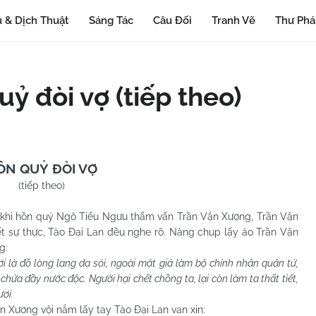
 & Dịch Thuật
Sáng Tác
Câu Đối
Tranh Vẽ
Thư Ph
uỷ đòi vợ (tiếp theo)
ỒN QUỶ ĐÒI VỢ
(tiếp theo)
hồn quỷ Ngô Tiểu Ngưu thẩm vấn Trần Vận Xương, Trần Vận
t sự thực, Tào Đại Lan đều nghe rõ. Nàng chụp lấy áo Trần Vận
g:
i là đồ lòng lang dạ sói, ngoài mặt giả làm bộ chính nhân quân tử,
 chứa đầy nước độc. Người hại chết chồng ta, lại còn làm ta thất t
iết,
ươi.
ng vội nắm lấy tay Tào Đại Lan van xin: