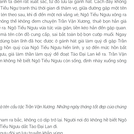
nh ta diễn rất xuất sắc, từ đó lưu lại gánh hát. Cách đây không
 Tiểu Ngư tranh thủ thời gian đi thăm vợ, giữa đường gặp một tên
lén theo sau, khi đi đến một nơi vắng vẻ, Ngô Tiểu Ngưu xông ra
 không thể không đem chuyện Trần Vận Xương, thuê bọn hắn giả
ra. Ngô Tiểu Ngưu vừa tức vừa giận, liền kéo hắn đến gặp quan.
 mà tên côn đồ cung cấp, sai bắt toàn bộ bọn cướp muối. Ngay
dùng bản lĩnh đã học được ở gánh hát giả làm quỷ đi gặp Trần
ng hồn quỷ của Ngô Tiểu Ngưu hiển linh, y sợ đến mức hồn bất
ưu, giả làm thần làm quỷ để đoạt Tào Đại Lan kể ra. Trần Vận
Lan không hề biết Ngô Tiểu Ngưu còn sống, định nhảy xuống sông
 là tên cẩu tặc Trần Vận Xương. Những ngày tháng tốt đẹp của chúng
nam ra bắc, không có dịp trở lại. Người nơi đó không hề biết Ngô
iểu Ngưu dắt Tào Đại Lan đi.
ưu đòi vợ lưu truyền khắp vùng.