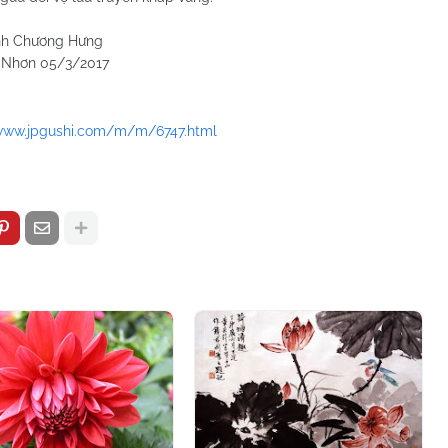
 Hưng
/2017
/www.jpgushi.com/m/m/6747.html