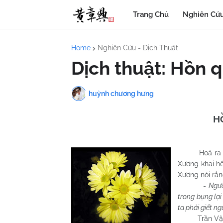
Trang Chủ
Nghiên Cứu
Home
Nghiên Cứu - Dịch Thuật
Dịch thuật: Hồn q
huỳnh chương hưng
H
Hoá ra khi 
Xương khai hế
Xương nói rằn
-
Ngươ
trong bụng lại
ta phải giết ng
Trần Vận Xươ