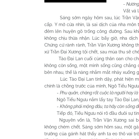
-
Nương 
Vất vả lắm 
Sáng sớm ngày hôm sau, lúc Trần Vận Xươ
cấp. Y mở cửa nhìn, là sai dịch của nha môn 
đêm lên huyện gõ trống công đường. Sau khi
không chịu thừa nhận. Lúc bấy giờ, nha dịc
Chứng cứ rành rành, Trần Vận Xương không thể
xử Trần Đại Xương tội chết, sau mùa thu sẽ c
Tào Đại Lan cuối cùng thân oan cho chồng,
không còn sống, một mình sống cũng chẳng có
bên nhau, thế là nàng nhắm mắt nhảy xuống g
Lúc Tào Đại Lan tỉnh dậy, phát hiện mình 
chính là chồng trước của mình, Ngô Tiểu Ngưu
-
Phu quân, chàng rốt cuộc là người hay l
Ngô Tiểu Ngưu nắm lấy tay Tào Đại Lan, n
-
Không phải mộng đâu, ta hãy còn sống đ
Tiếp đó, Tiểu Ngưu nói rõ đầu đuôi sự tìn
Nguyên vốn là, Trần Vận Xương sai b
không chém chết. Sáng sớm hôm sau, một gánh
trưởng của gánh hát thấy anh ta eo thô vai tr