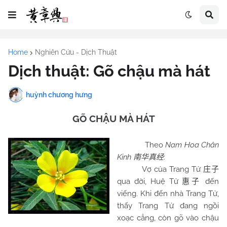
Home
Nghiên Cứu - Dịch Thuật
Dịch thuật: Gõ chậu mà hát
huỳnh chương hưng
GÕ CHẬU MÀ HÁT
Theo
Nam
Hoa Chân
Kinh
:
南华真经
Vợ của Trang Tử
庄子
qua đời, Huệ Tử
đến
惠子
viếng. Khi đến nhà Trang Tử,
thấy Trang Tử đang ngồi
xoạc cẳng, còn gõ vào chậu