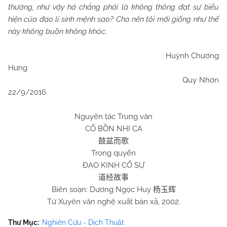
thương, như vậy há chẳng phải là không thông đạt sự biểu
hiện của đạo lí sinh mệnh sao? Cho nên tôi mới giống như thế
này không buồn không khóc.
Huỳnh Chương
Hưng
Quy Nhơn
22/9/2016
Nguyên tác Trung văn
CỔ BỒN NHI CA
鼓盆而歌
Trong quyển
ĐẠO KINH CỐ SỰ
道经故事
Biên soạn: Dương Ngọc Huy
杨玉辉
Tứ Xuyên văn nghệ xuất bản xã, 2002.
Thư Mục:
Nghiên Cứu - Dịch Thuật