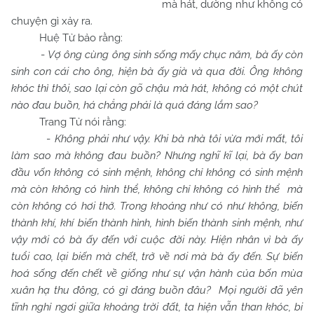
mà hát, dường như không có
chuyện gì xảy ra.
Huệ Tử bảo rằng:
-
Vợ ông cùng ông sinh sống mấy chục năm, bà ấy còn
sinh con cái cho ông, hiện bà ấy già và qua đời. Ông không
khóc thì thôi, sao lại còn gõ chậu mà hát, không có một chút
nào đau buồn, há chẳng phải là quá đáng lắm sao?
Trang Tử nói rằng:
-
Không phải như vậy. Khi bà nhà tôi vừa mới mất, tôi
làm sao mà không đau buồn? Nhưng nghĩ kĩ lại, bà ấy ban
đầu vốn không có sinh mệnh, không chỉ không có sinh mệnh
mà còn không có hình thể, không chỉ không có hình thể mà
còn không có hơi thở. Trong khoảng như có như không, biến
thành khí, khí biến thành hình, hình biến thành sinh mệnh, như
vậy mới có bà ấy đến với cuộc đời này. Hiện nhân vì bà ấy
tuổi cao, lại biến mà chết, trở về nơi mà bà ấy đến. Sự biến
hoá sống đến chết về giống như sự vận hành của bốn mùa
xuân hạ thu đông, có gì đáng buồn đâu? Mọi người đã yên
tĩnh nghỉ ngơi giữa khoảng trời đất, ta hiện vẫn than khóc, bi