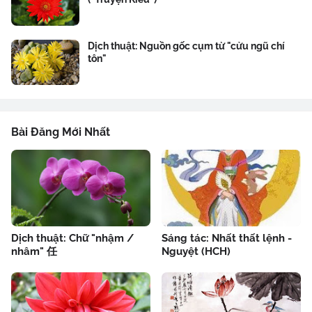
Dịch thuật: Nguồn gốc cụm từ "cửu ngũ chí
tôn"
Bài Đăng Mới Nhất
Dịch thuật: Chữ "nhậm /
Sáng tác: Nhất thất lệnh -
nhâm" 任
Nguyệt (HCH)