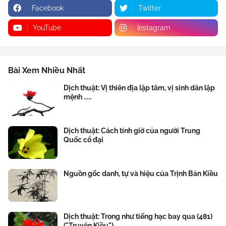
Facebook
Twitter
YouTube
Instagram
Bài Xem Nhiều Nhất
Dịch thuật: Vị thiên địa lập tâm, vị sinh dân lập
mệnh .....
Dịch thuật: Cách tính giờ của người Trung
Quốc cổ đại
Nguồn gốc danh, tự và hiệu của Trịnh Bản Kiều
Dịch thuật: Trong như tiếng hạc bay qua (481)
("Truyện Kiều")