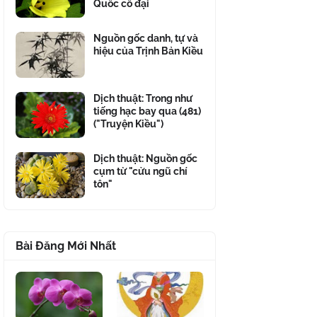
Quốc cổ đại
Nguồn gốc danh, tự và
hiệu của Trịnh Bản Kiều
Dịch thuật: Trong như
tiếng hạc bay qua (481)
("Truyện Kiều")
Dịch thuật: Nguồn gốc
cụm từ "cửu ngũ chí
tôn"
Bài Đăng Mới Nhất