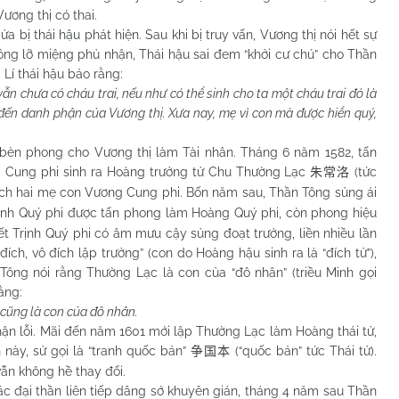
ương thị có thai.
thái hậu phát hiện. Sau khi bị truy vấn, Vương thị nói hết sự
Tông lỡ miệng phủ nhận, Thái hậu sai đem “khởi cư chú” cho Thần
Lí thái hậu bảo rằng:
vẫn chưa có cháu trai, nếu như có thể sinh cho ta một cháu trai đó là
ến danh phận của Vương thị. Xưa nay, mẹ vì con mà được hiển quý,
phong cho Vương thị làm Tài nhân. Tháng 6 năm 1582, tấn
 Cung phi sinh ra Hoàng trưởng tử Chu Thường Lạc
(tức
朱常洛
ích hai mẹ con Vương Cung phi. Bốn năm sau, Thần Tông sủng ái
Trịnh Quý phi được tấn phong làm Hoàng Quý phi, còn phong hiệu
ết Trịnh Quý phi có âm mưu cậy sủng đoạt trưởng, liền nhiều lần
đích, vô đích lập trưởng” (con do Hoàng hậu sinh ra là “đích tử”),
Tông nói rằng Thường Lạc là con của “đô nhân” (triều Minh gọi
ằng:
cũng là con của đô nhân.
 lỗi. Mãi đến năm 1601 mới lập Thường Lạc làm Hoàng thái tử,
này, sử gọi là “tranh quốc bản”
(“quốc bản” tức Thái tử).
争国本
ẫn không hề thay đổi.
ại thần liên tiếp dâng sớ khuyên gián, tháng 4 năm sau Thần