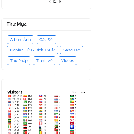
(HCH)
Thư Mục
Album Ảnh
Câu Đối
Nghiên Cứu - Dịch Thuật
Sáng Tác
Thư Pháp
Tranh Vẽ
Videos