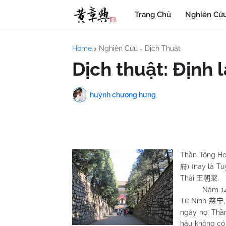
Trang Chủ
Nghiên Cứu
Home
Nghiên Cứu - Dịch Thuật
Dịch thuật: Định l
huỳnh chương hưng
Thần Tông Hoà
) (nay là 
府
Thái
.
王朝寀
Năm 14 tuổi
Từ Ninh
慈宁
ngày nọ, Thần
hậu không có 