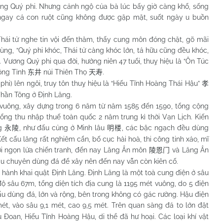
g Quý phi. Nhưng cảnh ngộ của bà lúc bấy giờ càng khổ, sống
 ngay cả con ruột cũng không được gặp mặt, suốt ngày u buồn
ái tử nghe tin vội đến thăm, thấy cung môn đóng chặt, gõ mãi
ng, “Quý phi khóc, Thái tử càng khóc lớn, tả hữu cũng đều khóc,
 Vương Quý phi qua đời, hưởng niên 47 tuổi, thuỵ hiệu là “Ôn Túc
Đông Tỉnh
núi Thiên Thọ
.
东井
天寿
i) lên ngôi, truy tôn thuỵ hiệu là “Hiếu Tĩnh Hoàng Thái Hậu”
孝
Thần Tông ở Định Lăng.
 vuông, xây dựng trong 6 năm từ năm 1585 đến 1590, tổng cộng
ổng thu nhập thuế toàn quốc 2 năm trung kì thời Vạn Lịch. Kiến
ng
, như đấu củng ở Minh lâu
, các bậc ngạch đều dùng
永陵
明楼
ết cấu lăng rất nghiêm cẩn, bố cục hài hoà, thi công tinh xảo, mĩ
 bởi ngọn lửa chiến tranh, đến nay Lăng Ân môn
và Lăng Ân
陵恩门
 lâu chuyên dùng đá để xây nên đến nay vẫn còn kiên cố.
 hành khai quật Định Lăng. Định Lăng là một toà cung điện ở sâu
ộ sâu 67m, tổng diện tích địa cung là 1195 mét vuông, do 5 điện
t cấu dùng đá, lớn và rộng, bên trong không có gác rường. Hậu điện
ét, vào sâu 9,1 mét, cao 9,5 mét. Trên quan sàng đá to lớn đặt
oan, Hiếu Tĩnh Hoàng Hậu, di thể đã hư hoại. Các loại khí vật