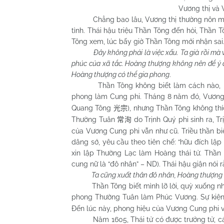
Vương thị và V
Chẳng bao lâu, Vương thị thường nôn mửa bị 
tình. Thái hậu triệu Thần Tông đến hỏi, Thần 
Tông xem, lúc bấy giờ Thần Tông mới nhận sai. 
Đây không phải là việc xấu. Ta già rồi mà 
phúc của xã tắc. Hoàng thượng không nên để ý đ
Hoàng thượng có thể gia phong
.
Thần Tông không biết làm cách nào, bèn 
phong làm Cung phi. Tháng 8 năm đó, Vương
Quang Tông
), nhưng Thần Tông không th
光宗
Thường Tuân
do Trịnh Quý phi sinh ra, 
常洵
của Vương Cung phi vẫn như cũ. Triều thần bi
dâng sớ, yêu cầu theo tiên chế: “hữu đích lập 
xin lập Thường Lạc làm Hoàng thái tử. Thần 
cung nữ là “đô nhân” – ND). Thái hậu giận nói r
Ta cũng xuất thân đô nhân, Hoàng thượng 
Thần Tông biết mình lỡ lời, quỳ xuống nhận
phong Thường Tuân làm Phúc Vương. Sự kiện 
Đến lúc này, phong hiệu của Vương Cung phi v
Năm 1605, Thái tử có được trưởng tử, các đ