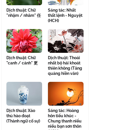
Dịch thuật: Chữ
Sáng tác: Nhất
"nhậm / nhâm" 任
thất lệnh - Nguyệt
(HCH)
Dịch thuật: Chữ
Dịch thuật: Thoái
"canh / cánh" 更
nhất bộ hải khoát
thiên không (Tăng
quảng hiền văn)
Dịch thuật: Xảo
Sáng tác: Hoàng
thủ hào đoạt
hôn tiểu khúc -
(Thành ngữ cố sự)
Chung thanh niểu
niểu bạn sơn thôn