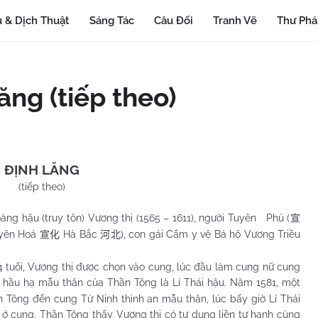
 & Dịch Thuật
Sáng Tác
Câu Đối
Tranh Vẽ
Thư Ph
ăng (tiếp theo)
ĐỊNH LĂNG
(tiếp theo)
ng hậu (truy tôn) Vương thị (1565 – 1611), người Tuyên Phủ (
宣
Tuyên Hoá
Hà Bắc
), con gái Cẩm y vệ Bá hộ Vương Triều
宣化
河北
, Vương thị được chọn vào cung, lúc đầu làm cung nữ cung
, hầu hạ mẫu thân của Thần Tông là Lí Thái hậu. Năm 1581, một
 Tông đến cung Từ Ninh thỉnh an mẫu thân, lúc bấy giờ Lí Thái
ở cung, Thần Tông thấy Vương thị có tư dung liền tư hạnh cùng