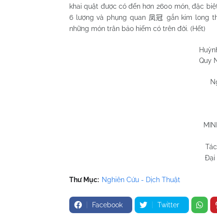
khai quật được có đến hơn 2600 món, đặc biệ
6 lượng và phụng quan
gắn kim long th
凤冠
những món trân bảo hiếm có trên đời. (Hết)
Huỳnh Chương
Quy Nhơn 05/3
N
MIN
Tác
Đại
Thư Mục:
Nghiên Cứu - Dịch Thuật
Facebook
Twitter