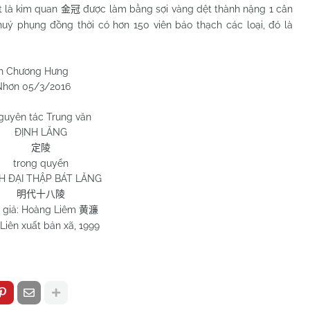
t là kim quan
được làm bằng sợi vàng dệt thành nặng 1 cân
金冠
uý phụng đồng thời có hơn 150 viên bảo thạch các loại, đó là
 Hưng
/2016
guyên tác Trung văn
ĐỊNH LĂNG
定陵
trong quyển
H ĐẠI THẬP BÁT LĂNG
明代十八陵
 giả: Hoàng Liêm
黄濂
 Liên xuất bản xã, 1999