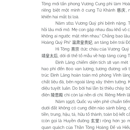
Tông mới tấn phong Vương Cung phi làm Hoàn
riêng biệt một mình ở cung Từ Khánh
,
慈庆
khiến hai mắt bị loà.
Năm 1611 Vương Quý phi bệnh nặng. Th
hồi lâu mới mở. Mẹ con gặp nhau đau khổ vô cù
không ai ngước mặt nhìn nhau.” Chẳng bao lâu.
Hoàng Quý Phi”
, an táng bên trái 
温肃皇贵妃
Hi Tông
(tức cháu của Vương Quý ph
熹宗
, dời di thể tổ mẫu về hợp táng cùng 
靖皇太后
Định Lăng chiếm diện tích 18 vạn mét
hao phí đến 800 vạn lượng, tương đương với t
trúc Định Lăng hoàn toàn mô phỏng Vĩnh lă
chất liệu đá, bên ngoài lăng xây thêm tường. K
diệu tuyệt luân. Do bởi hai lần bị thiêu cháy
điện
chỉ còn lại nền di chỉ. Riêng Minh
陵恩殿
Năm 1956, Quốc vụ viện phê chuẩn tiến
dưới đất không có cung điện nào sánh bằng, đ
tiền, trung, hậu, tả, hữu tổ thành, toàn bộ kế
(còn gọi là Huyền đường
) rộng hơn 30 m
玄堂
quan quách của Thần Tông Hoàng Đế và Hiếu Đ