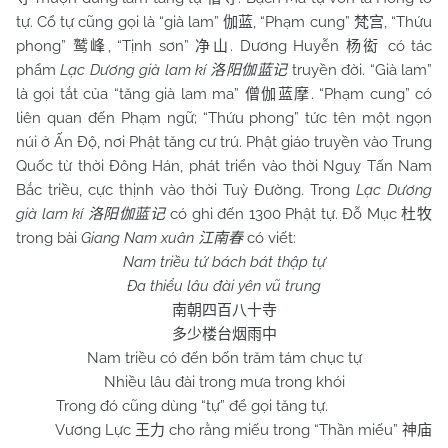
tự. Cổ tự cũng gọi là “già lam”
, “Phạm cung”
, “Thứu
伽蓝
梵宫
phong”
, “Tịnh sơn”
. Dương Huyễn
có tác
鹫峰
净山
杨衒
phẩm
Lạc Dương già lam kí
truyền đời. “Già lam”
洛阳伽蓝记
là gọi tắt của “tăng già lam ma”
. “Phạm cung” có
僧伽蓝摩
liên quan đến Phạm ngữ; “Thứu phong” tức tên một ngọn
núi ở Ấn Độ, nơi Phật tăng cư trú. Phật giáo truyền vào Trung
Quốc từ thời Đông Hán, phát triển vào thời Nguỵ Tấn Nam
Bắc triều, cực thịnh vào thời Tuỳ Đường. Trong
Lạc Dương
già lam kí
có ghi đến 1300 Phật tự. Đỗ Mục
洛阳伽蓝记
杜牧
trong bài
Giang
Nam
xuân
có viết:
江南春
Nam
triều tứ bách bát thập tự
Đa thiểu lâu đài yên vũ trung
南朝四百八十寺
多少楼台烟雨中
Nam
triều có đến bốn trăm tám chục tự
Nhiều lâu đài trong mưa trong khói
Trong đó cũng dùng “tự” để gọi tăng tự.
Vương Lực
cho rằng miếu trong “Thần miếu”
王力
神庙