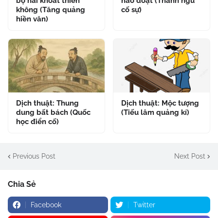
bộ hải khoát thiên
hào đoạt (Thành ngữ
không (Tăng quảng
cố sự)
hiền văn)
Dịch thuật: Thung
Dịch thuật: Mộc tượng
dung bất bách (Quốc
(Tiếu lâm quảng kí)
học điển cố)
Previous Post
Next Post
Chia Sẻ
Facebook
Twitter