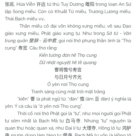
, Hứa Viễn
tử thủ Tuy Dương
trong loạn An Sử
张巡
许远
睢阳
lập Song miếu. Còn có Khuất Tử miếu, Trương Lương miếu,
Thái Bạch miếu v.v…
Thần miếu cổ đại vốn không xưng miếu, về sau Đạo
giáo xưng miếu, Phật giáo xưng tự. Như trong
Sở từ - Vân
trung quân
-
, gọi nơi thờ phụng thần linh là “Thọ
楚辞
云中君
cung”
. Câu thơ rằng:
寿宫
Kiển tương đán hề Thọ cung
Dữ nhật nguyệt hề tề quang
謇将憺兮寿宫
与日月兮齐光
Ở yên nơi Thọ cung
Tranh sáng cùng mặt trời mặt trăng
“kiển”
là phát ngữ từ; “đán”
(âm
đán) ý nghĩa là
謇
憺
旦
yên. Ý cả câu là “ở yên nơi Thọ cung”.
Thời cổ nơi thờ Phật gọi là “tự”, như mọi người gọi Phật
tự sớm nhất là Bạch Mã tự
. Nhưng “tự” nguyên là
白马寺
quan thự hoặc quan xá, như Đại lí tự
, Hồng lô tự
大理寺
鸿胪
mượn dùng làm tăng tự
. Bạch Mã tự vốn là Hồng lô
寺
僧寺