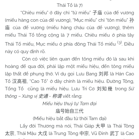
Thái Tổ là 7)
“Chiêu miếu” ở đây chỉ “tử miếu”
của đế vương
子庙
(miếu hàng con của đế vương), “Mục miếu” chỉ “tôn miếu”
孙
của đế vương (miếu hàng cháu của đế vương), thêm
庙
miếu Thái Tổ tổng cộng là 7 miếu. Chiêu miếu ở phía tây
(3)
Thái Tổ miếu, Mục miếu ở phía đông Thái Tổ miếu
. Điều
này có quy định rõ.
Còn có việc liên quan đến tông miếu đó là sau khi
hoàng đế qua đời, phải lập một miếu hiệu, đến tông miếu
lập thất để phụng thờ. Ví dụ gọi Lưu Bang
là Hán Cao
刘邦
Tổ
, “Cao Tổ” ở đây chính là miếu hiệu. Đường Tông,
汉高祖
Tống Tổ cũng là miếu hiệu. Lưu Tri Cơ
trong
Sử
刘知幾
thông – Xưng vị
-
viết rằng:
史通
称谓
Miếu hiệu thuỷ tự Tam đại
庙号始自三代
(Miếu hiệu bắt đầu từ thời Tam đại)
Lấy đời Thương mà nói, Thái Giáp
là Thái Tông
大甲
, Thái Mậu
là Trung Tông
, Vũ Đinh
là Cao
太宗
大戊
中宗
武丁