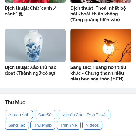
Dịch thuật: Chữ "canh /
Dịch thuật: Thoái nhất bộ
cánh" 更
hải khoát thiên không
(Tăng quảng hiền văn)
Dịch thuật: Xảo thủ hào
Sáng tác: Hoàng hôn tiểu
đoạt (Thành ngữ cố sự)
khúc - Chung thanh niểu
niểu bạn sơn thôn (HCH)
Thư Mục
Album Ảnh
Câu Đối
Nghiên Cứu - Dịch Thuật
Sáng Tác
Thư Pháp
Tranh Vẽ
Videos