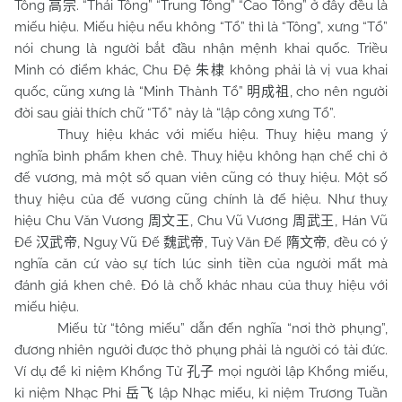
Tông
. “Thái Tông” “Trung Tông” “Cao Tông” ở đây đều là
高宗
miếu hiệu. Miếu hiệu nếu không “Tổ” thì là “Tông”, xưng “Tổ”
nói chung là người bắt đầu nhận mệnh khai quốc. Triều
Minh có điểm khác,
Chu
Đệ
không phải là vị vua khai
朱棣
quốc, cũng xưng là “Minh Thành Tổ”
, cho nên người
明成祖
đời sau giải thích chữ “Tổ” này là “lập công xưng Tổ”.
Thuỵ hiệu khác với miếu hiệu. Thuỵ hiệu mang ý
nghĩa bình phẩm khen chê. Thuỵ hiệu không hạn chế chỉ ở
đế vương, mà một số quan viên cũng có thuỵ hiệu. Một số
thuỵ hiệu của đế vương cũng chính là đế hiệu. Như thuỵ
hiệu Chu Văn Vương
, Chu Vũ Vương
, Hán Vũ
周文王
周武王
Đế
, Nguỵ Vũ Đế
, Tuỳ Văn Đế
, đều có ý
汉武帝
魏武帝
隋文帝
nghĩa căn cứ vào sự tích lúc sinh tiền của người mất mà
đánh giá khen chê. Đó là chỗ khác nhau của thuỵ hiệu với
miếu hiệu.
Miếu từ “tông miếu” dẫn đến nghĩa “nơi thờ phụng”,
đương nhiên người được thờ phụng phải là người có tài đức.
Ví dụ để kỉ niệm Khổng Tử
mọi người lập Khổng miếu,
孔子
kỉ niệm Nhạc Phi
lập Nhạc miếu, kỉ niệm Trương Tuần
岳飞