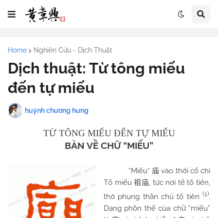
Home
Nghiên Cứu - Dịch Thuật
Dịch thuật: Từ tông miếu
đến tự miếu
huỳnh chương hưng
TỪ TÔNG MIẾU ĐẾN TỰ MIẾU
BÀN VỀ CHỮ “MIẾU”
“Miếu”
vào thời cổ chỉ
庙
Tổ miếu
, tức nơi tế tổ tiên,
祖庙
(1)
thờ phụng thần chủ tổ tiên
.
Dạng phồn thể của chữ “miếu”