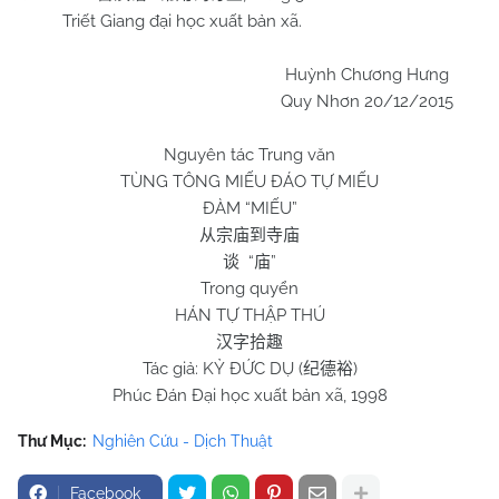
Triết Giang đại học xuất bản xã.
Huỳnh Chương Hưng
Quy Nhơn 20/12/2015
Nguyên tác Trung văn
TÙNG TÔNG MIẾU ĐÁO TỰ MIẾU
ĐÀM “MIẾU”
从宗庙到寺庙
“
”
谈
庙
Trong quyển
HÁN TỰ THẬP THÚ
汉字拾趣
Tác giả: KỶ ĐỨC DỤ (
)
纪德裕
Phúc Đán Đại học xuất bản xã, 1998
Thư Mục:
Nghiên Cứu - Dịch Thuật
Facebook