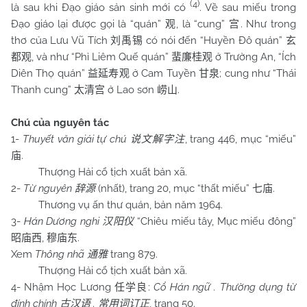
(4)
là sau khi Đạo giáo sản sinh mới có
. Về sau miếu trong
Đạo giáo lại được gọi là “quán”
, là “cung”
. Như trong
观
宫
thơ của Lưu Vũ Tích
có nói đến “Huyền Đô quán”
刘禹锡
玄
, và như “Phỉ Liêm Quế quán”
ở Trường An, “Ích
都观
蜚廉桂观
Diên Thọ quán”
ở Cam Tuyền
; cung như “Thái
益延寿观
甘泉
Thanh cung”
ở Lao sơn
.
太清宫
崂山
Chú của nguyên tác
1-
Thuyết văn giải tự chú
, trang 446, mục “miếu”
说文解字注
.
庙
Thượng Hải cổ tịch xuất bản xã.
2-
Từ nguyên
(nhất), trang 20, mục “thất miếu”
.
辞源
七庙
Thương vụ ấn thư quán, bản năm 1964.
3-
Hán Dương nghi
“Chiêu miếu tây, Mục miếu đông”
汉阳仪
,
.
昭庙西
穆庙东
Xem
Thông nhã
trang 879.
通雅
Thượng Hải cổ tịch xuất bản xã.
4- Nhậm Học Lương
:
Cổ Hán ngữ . Thường dụng từ
任学良
đính chính
.
, trang 50.
古汉语
常用词订正