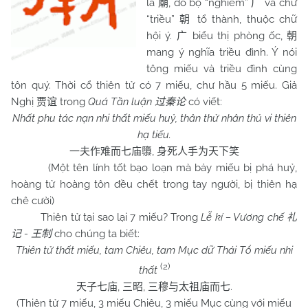
là
, do bộ “nghiễm”
và chữ
廟
广
“triều”
tổ thành, thuộc chữ
朝
hội ý.
biểu thị phòng ốc,
广
朝
mang ý nghĩa triều đình. Ý nói
tông miếu và triều đình cùng
tôn quý. Thời cổ thiên tử có 7 miếu, chư hầu 5 miếu. Giả
Nghị
trong
Quá Tần luận
có viết:
贾谊
过秦论
Nhất phu tác nạn nhi thất miếu huỷ, thân thử nhân thủ vi thiên
hạ tiếu.
,
一夫作难而七庙隳
身死人手为天下笑
(Một tên lính tốt bạo loạn mà bảy miếu bị phá huỷ,
hoàng tử hoàng tôn đều chết trong tay người, bị thiên hạ
chê cười)
Thiên tử tại sao lại 7 miếu? Trong
Lễ kí – Vương chế
礼
-
cho chúng ta biết:
记
王制
Thiên tử thất miếu, tam Chiêu, tam Mục dữ Thái Tổ miếu nhi
(2)
thất
,
,
.
天子七庙
三昭
三穆与太祖庙而七
(Thiên tử 7 miếu, 3 miếu Chiêu, 3 miếu Mục cùng với miếu