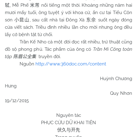
, Mễ Phế
nổi tiếng một thời. Khoảng những năm hai
轼
米芾
mươi mấy tuổi, ông tuyệt ý với khoa cử, ẩn cư tại Tiểu Côn
sơn
, sau cất nhà tại Đông Xà
suốt ngày đóng
小昆山
东佘
cửa viết sách. Triều đình nhiều lần cho mời nhưng ông đều
lấy cớ bệnh tật từ chối.
Trần Kế Nho cả một đời đọc rất nhiều, trứ thuật cũng
đồ sộ phong phú. Tác phẩm của ông có
Trần Mi Công toàn
tập
truyền đời.
陈眉公全集
Nguồn
http://www.360doc.com/content
Huỳnh Chương
Hưng
Quy Nhơn
19/12/2015
Nguyên tác
PHỤC CỬU DỮ KHAI TIÊN
伏久与开先