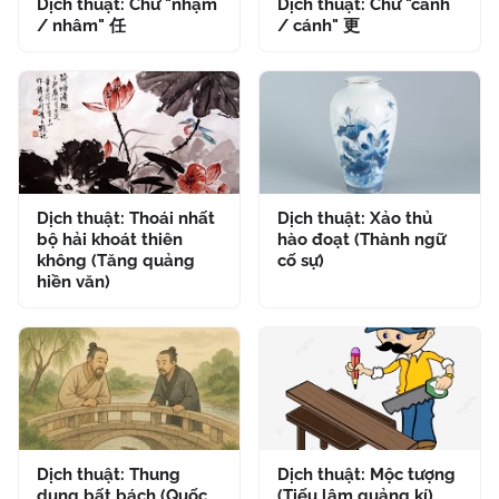
Dịch thuật: Chữ "nhậm
Dịch thuật: Chữ "canh
/ nhâm" 任
/ cánh" 更
Dịch thuật: Thoái nhất
Dịch thuật: Xảo thủ
bộ hải khoát thiên
hào đoạt (Thành ngữ
không (Tăng quảng
cố sự)
hiền văn)
Dịch thuật: Thung
Dịch thuật: Mộc tượng
dung bất bách (Quốc
(Tiếu lâm quảng kí)