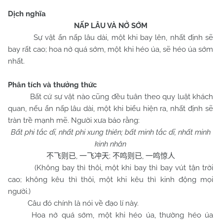
Dịch nghĩa
NẤP LÂU VÀ NỞ SỚM
Sự vật ẩn nấp lâu dài, một khi bay lên, nhất định sẽ
bay rất cao; hoa nở quá sớm, một khi héo úa, sẽ héo úa sớm
nhất.
Phân tích và thưởng thức
Bất cứ sự vật nào cũng đều tuân theo quy luật khách
quan, nếu ẩn nấp lâu dài, một khi biểu hiện ra, nhất định sẽ
tràn trề mạnh mẽ. Người xưa bảo rằng:
Bất phi tắc dĩ, nhất phi xung thiên; bất minh tắc dĩ, nhất minh
kinh nhân
,
;
,
不飞则已
一飞冲天
不鸣则已
一鸣惊人
(Không bay thì thôi, một khi bay thì bay vút tận trời
cao; không kêu thì thôi, một khi kêu thì kinh động mọi
người.)
Câu đó chính là nói về đạo lí này.
Hoa nở quá sớm, một khi héo úa, thường héo úa