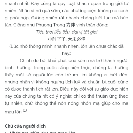
nhanh nhất. Đây cũng là quy luật khách quan trong giới tự
nhiên. Nhân vì nở quá sớm, các phương diện không có cách
gì phối hợp, đương nhiên rất nhanh chóng kiệt lực mà héo
tàn. Giống như Phương Trọng
vịnh thần đồng:
方仲
Tiểu thời liễu liễu, đại vị tất giai
,
小时了了
大未必佳
(Lúc nhỏ thông minh nhanh nhẹn, lớn lên chưa chắc đã
hay.)
Chính do bởi khai phát quá sớm mà trở thành người
bình thường. Trong cuộc sống hiện thực, chúng ta thường
thấy một số người lúc còn trẻ im lìm không ai biết đến,
nhưng nhân vì không ngừng tích luỹ và chuẩn bị, cuối cùng
có được thành tích rất lớn. Điều này đối với sự giáo dục hiện
nay của chúng ta rất có ý nghĩa: chỉ có thể thuận ứng theo
tự nhiên, chứ không thể nôn nóng nhón mạ giúp cho mạ
(1)
mau lớn
.
Chú của người dịch