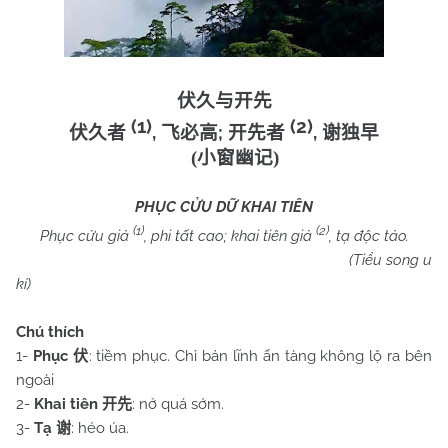
伏久与开先
(1)
(2)
,
;
,
伏久者
飞必高
开先者
谢独早
(
小窗幽记
)
PHỤC CỬU DỮ KHAI TIÊN
(1)
(2)
Phục cửu giả
, phi tất cao; khai tiên giả
, tạ độc tảo.
(Tiểu song u
kí)
Chú thích
1-
Phục
: tiềm phục. Chỉ bản lĩnh ẩn tàng không lộ ra bên
伏
ngoài
2-
Khai tiên
: nở quá sớm.
开先
3-
Tạ
: héo úa.
谢