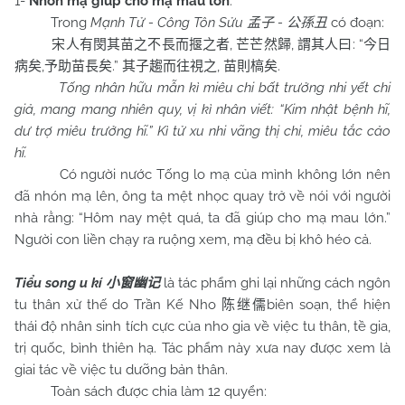
1-
Nhón mạ giúp cho mạ mau lớn
:
Trong
Mạnh Tử - Công Tôn Sửu
-
có đoạn:
孟子
公孫丑
,
,
: “
宋人有閔其苗之不長而揠之者
芒芒然歸
謂其人曰
今日
,
.”
,
.
病矣
予助苗長矣
其子趨而往視之
苗則槁矣
Tống nhân hữu mẫn kì miêu chi bất trưởng nhi yết chi
giả, mang mang nhiên quy, vị kì nhân viết: “Kim nhật bệnh hĩ,
dư trợ miêu trưởng hĩ.” Kì tử xu nhi vãng thị chi, miêu tắc cảo
hĩ.
Có người nước Tống lo mạ của mình không lớn nên
đã nhón mạ lên, ông ta mệt nhọc quay trở về nói với người
nhà rằng: “Hôm nay mệt quá, ta đã giúp cho mạ mau lớn.”
Người con liền chạy ra ruộng xem, mạ đều bị khô héo cả.
Tiểu song u kí
là tác phẩm ghi lại những cách ngôn
小窗幽记
tu thân xử thế do Trần Kế Nho
biên soạn, thể hiện
陈继儒
thái độ nhân sinh tích cực của nho gia về việc tu thân, tề gia,
trị quốc, bình thiên hạ. Tác phẩm này xưa nay được xem là
giai tác về việc tu dưỡng bản thân.
Toàn sách được chia làm 12 quyển: