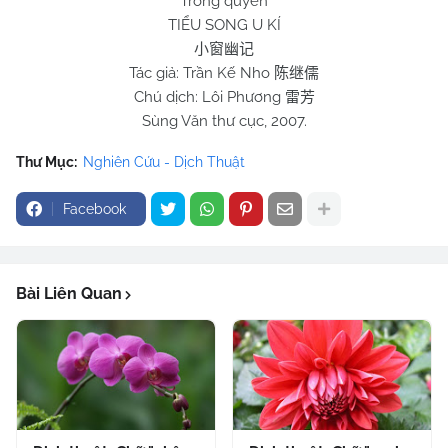
Trong quyển
TIỂU SONG U KÍ
小窗幽记
Tác giả: Trần Kế Nho
陈继儒
Chú dịch: Lôi Phương
雷芳
Sùng Văn thư cục, 2007.
Thư Mục:
Nghiên Cứu - Dịch Thuật
Facebook
Bài Liên Quan