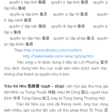
quyển 1: tập tỉnh
quyển 2: tập tình
quyển 3:
集醒
集情
tập tiễu
集峭
quyển 4: tập linh
quyển 5: tập tố
quyển
集灵
集素
6: tập cảnh
集景
quyển 7: tập vận
quyển 8: tập kì
quyển 9:
集韵
集奇
tập ỷ
集绮
quyển 10: tập hào
quyển 11: tập pháp
quyển
集豪
集法
12: tập thiến
集倩
Theo
http://www.360doc.com/content
http://baike.baidu.com/view/147434.htm
Tiểu song u kí
được dùng ở đây do Lôi Phương
雷芳
chú dịch, Sùng Văn thư cục xuất bản năm 2007, sách này
không chia thành 12 quyển như ở trên.
Trần Kế Nho
(1558 – 1639)
: văn học gia, thư hoạ gia
陈继儒
đời Minh, tự Trọng Thuần
, hiệu Mi Công
, người Hoa
仲醇
眉公
Đình
Tùng Giang
(nay là Tùng Giang Thượng Hải).
华亭
松江
Trần Kế Nho lúc nhỏ đã thông minh, ông học rộng
biết nhiều, giỏi cả thơ lẫn văn, về thư pháp theo Tô Thức
苏