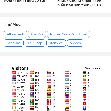
đoạt (Thành ngữ cố sự)
khúc - Chung thanh niểu
niểu bạn sơn thôn (HCH)
Thư Mục
Album Ảnh
Câu Đối
Nghiên Cứu - Dịch Thuật
Sáng Tác
Thư Pháp
Tranh Vẽ
Videos