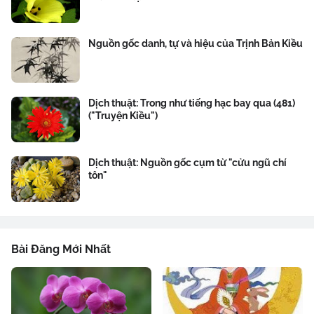
Nguồn gốc danh, tự và hiệu của Trịnh Bản Kiều
Dịch thuật: Trong như tiếng hạc bay qua (481)
("Truyện Kiều")
Dịch thuật: Nguồn gốc cụm từ "cửu ngũ chí
tôn"
Bài Đăng Mới Nhất