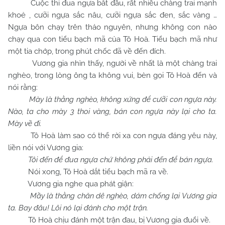
Cuộc thi đua ngựa bắt đầu, rất nhiều chàng trai mạnh
khoẻ , cưỡi ngựa sắc nâu, cưỡi ngựa sắc đen, sắc vàng …
Ngựa bôn chạy trên thảo nguyên, nhưng không con nào
chạy qua con tiểu bạch mã của Tô Hoà. Tiểu bạch mã như
một tia chớp, trong phút chốc đã về đến đích.
Vương gia nhìn thấy, người về nhất là một chàng trai
nghèo, trong lòng ông ta không vui, bèn gọi Tô Hoà đến và
nói rằng:
Mày là thằng nghèo, không xứng để cưỡi con ngựa này.
Nào, ta cho mày 3 thoi vàng, bán con ngựa này lại cho ta.
Mày về đi.
Tô Hoà làm sao có thể rời xa con ngựa đáng yêu này,
liền nói với Vương gia:
Tôi đến để đua ngựa chứ không phải đến để bán ngựa.
Nói xong, Tô Hoà dắt tiểu bạch mã ra về.
Vương gia nghe qua phát giận:
Mầy là thằng chăn dê nghèo, dám chống lại Vương gia
ta. Bay đâu! Lôi nó lại đánh cho một trận.
Tô Hoà chịu đánh một trận đau, bị Vương gia đuổi về.