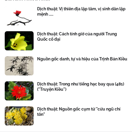
Dịch thuật: Vị thiên địa lập tâm, vị sinh dân lập
mệnh .....
Dịch thuật: Cách tính giờ của người Trung
Quốc cổ đại
Nguồn gốc danh, tự và hiệu của Trịnh Bản Kiều
Dịch thuật: Trong như tiếng hạc bay qua (481)
("Truyện Kiều")
Dịch thuật: Nguồn gốc cụm từ "cửu ngũ chí
tôn"