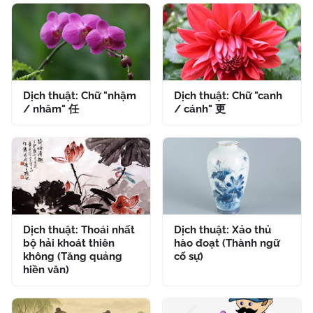
Dịch thuật: Chữ "nhậm
Dịch thuật: Chữ "canh
/ nhâm" 任
/ cánh" 更
Dịch thuật: Thoái nhất
Dịch thuật: Xảo thủ
bộ hải khoát thiên
hào đoạt (Thành ngữ
không (Tăng quảng
cố sự)
hiền văn)