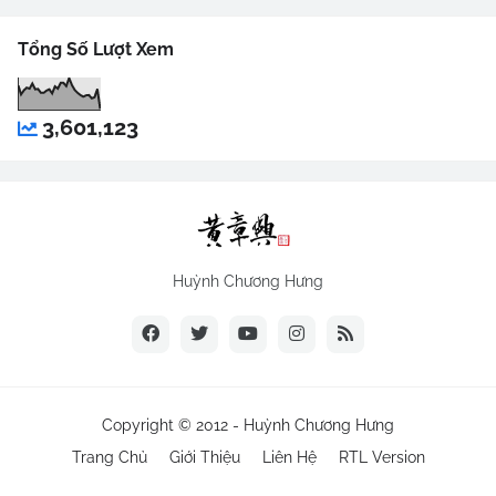
Tổng Số Lượt Xem
3,601,123
Huỳnh Chương Hưng
Copyright © 2012 -
Huỳnh Chương Hưng
Trang Chủ
Giới Thiệu
Liên Hệ
RTL Version