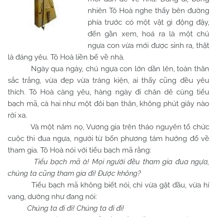
nhiên Tô Hoà nghe thấy bên đường
phía trước có một vật gì động đậy,
đến gần xem, hoá ra là một chú
ngựa con vừa mới được sinh ra, thật
là đáng yêu. Tô Hoà liền bế về nhà.
Ngày qua ngày, chú ngựa con lớn dần lên, toàn thân
sắc trắng, vừa đẹp vừa tráng kiện, ai thấy cũng đều yêu
thích. Tô Hoà càng yêu, hàng ngày đi chăn dê cùng tiểu
bạch mã, cả hai như một đôi bạn thân, không phút giây nào
rời xa.
Và một năm nọ, Vương gia trên thảo nguyên tổ chức
cuộc thi đua ngựa, người từ bốn phương tám hướng đổ về
tham gia. Tô Hoà nói với tiểu bạch mã rằng:
Tiểu bạch mã à! Mọi người đều tham gia đua ngựa,
chúng ta cũng tham gia đi! Được không?
Tiểu bạch mã không biết nói, chỉ vừa gật đầu, vừa hí
vang, dường như đang nói:
Chúng ta đi đi! Chúng ta đi đi!