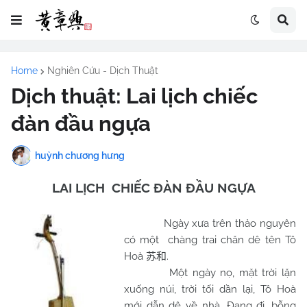
Home
Nghiên Cứu - Dịch Thuật
Dịch thuật: Lai lịch chiếc
đàn đầu ngựa
huỳnh chương hưng
LAI LỊCH CHIẾC ĐÀN ĐẦU NGỰA
Ngày xưa trên thảo nguyên
có một chàng trai chăn dê tên Tô
Hoà
.
苏和
Một ngày nọ, mặt trời lặn
xuống núi, trời tối dần lại, Tô Hoà
mới dẫn dê về nhà. Đang đi, bỗng