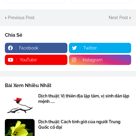
Previous Post
Next Post
Chia Sẻ
Facebook
Twitter
YouTube
Instagram
Bài Xem Nhiều Nhất
Dịch thuật: Vị thiên địa lập tâm, vị sinh dân lập
mệnh .....
Dịch thuật: Cách tính giờ của người Trung
Quốc cổ đại