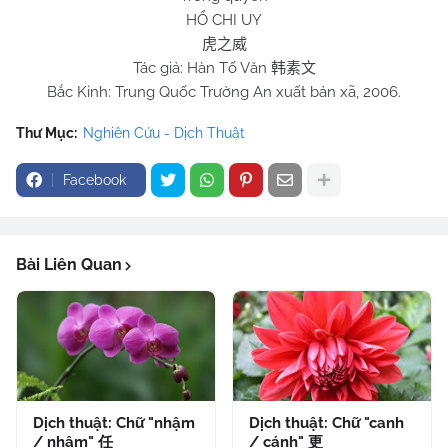
HỔ CHI UY
虎之威
Tác giả: Hàn Tố Văn
韩素文
Bắc Kinh: Trung Quốc Trường An xuất bản xã, 2006.
Thư Mục:
Nghiên Cứu - Dịch Thuật
Facebook
Bài Liên Quan
Dịch thuật: Chữ "nhậm
Dịch thuật: Chữ "canh
/ nhâm" 任
/ cánh" 更