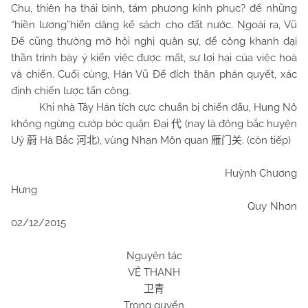
Chu
, thiên hạ thái bình, tám phương kính phục? để những
“hiền lương”hiến dâng kế sách cho đất nước. Ngoài ra, Vũ
Đế cũng thường mở hội nghị quân sự, để công khanh đại
thần trình bày ý kiến việc được mất, sự lợi hại của việc hoà
và chiến. Cuối cùng, Hán Vũ Đế đích thân phán quyết, xác
định chiến lược tấn công.
Khi nhà Tây Hán tích cực chuẩn bị chiến đấu, Hung Nô
không ngừng cướp bóc quận Đại
(nay là đông bắc huyện
代
Uý
Hà Bắc
), vùng Nhạn Môn quan
. (còn tiếp)
蔚
河北
雁门关
Huỳnh Chương
Hưng
Quy Nhơn
02/12/2015
Nguyên tác
VỆ THANH
卫青
Trong quyển