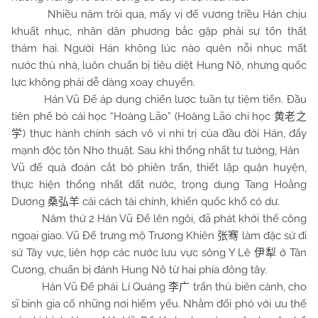
Nhiều năm trôi qua, mấy vị đế vương triều Hán chịu
khuất nhục, nhân dân phương bắc gặp phải sự tổn thất
thảm hại. Người Hán không lúc nào quên nỗi nhục mất
nước thù nhà, luôn chuẩn bị tiêu diệt Hung Nô, nhưng quốc
lực không phải dễ dàng xoay chuyển.
Hán Vũ Đế áp dụng chiến lược tuần tự tiệm tiến. Đầu
tiên phế bỏ cái học “Hoàng Lão” (Hoàng Lão chi học
黄老之
) thực hành chính sách vô vi nhi trị của đầu đời Hán, đẩy
学
mạnh độc tôn Nho thuật. Sau khi thống nhất tư tưởng, Hán
Vũ đế quả đoán cắt bỏ phiên trấn, thiết lập quận huyện,
thực hiện thống nhất đất nước, trọng dụng Tang Hoằng
Dương
cải cách tài chính, khiến quốc khố có dư.
桑弘羊
Năm thứ 2 Hán Vũ Đế lên ngôi, đã phát khởi thế công
ngoại giao. Vũ Đế trưng mộ Trương Khiên
làm đặc sứ đi
张骞
sứ Tây vực, liên hợp các nước lưu vực sông Y Lê
ở Tân
伊犁
Cương, chuẩn bị đánh Hung Nô từ hai phía đông tây.
Hán Vũ Đế phái Lí Quảng
trấn thủ biên cảnh, cho
李广
sĩ binh gia cố những nơi hiểm yếu. Nhằm đối phó với ưu thế