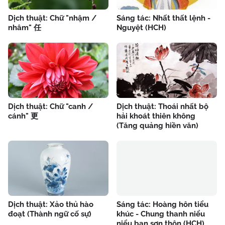
Dịch thuật: Chữ "nhậm /
Sáng tác: Nhất thất lệnh -
nhâm" 任
Nguyệt (HCH)
Dịch thuật: Chữ "canh /
Dịch thuật: Thoái nhất bộ
cánh" 更
hải khoát thiên không
(Tăng quảng hiền văn)
Dịch thuật: Xảo thủ hào
Sáng tác: Hoàng hôn tiểu
đoạt (Thành ngữ cố sự)
khúc - Chung thanh niểu
niểu bạn sơn thôn (HCH)