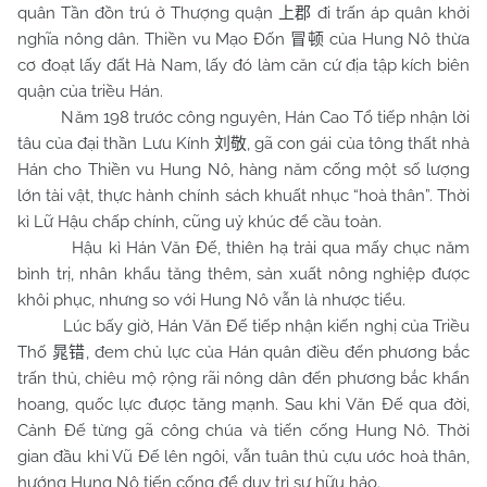
quân Tần đồn trú ở Thượng quận
đi trấn áp quân khởi
上郡
nghĩa nông dân. Thiền vu Mạo Đốn
của Hung Nô thừa
冒顿
cơ đoạt lấy đất Hà
Nam
, lấy đó làm căn cứ địa tập kích biên
quận của triều Hán.
Năm 198 trước công nguyên, Hán Cao Tổ tiếp nhận lời
tâu của đại thần Lưu Kính
, gã con gái của tông thất nhà
刘敬
Hán cho Thiền vu Hung Nô, hàng năm cống một số lượng
lớn tài vật, thực hành chính sách khuất nhục “hoà thân”. Thời
kì Lữ Hậu chấp chính, cũng uỷ khúc để cầu toàn.
Hậu kì Hán Văn Đế, thiên hạ trải qua mấy chục năm
bình trị, nhân khẩu tăng thêm, sản xuất nông nghiệp được
khôi phục, nhưng so với Hung Nô vẫn là nhược tiểu.
Lúc bấy giờ, Hán Văn Đế tiếp nhận kiến nghị của Triều
Thố
, đem chủ lực của Hán quân điều đến phương bắc
晁错
trấn thủ, chiêu mộ rộng rãi nông dân đến phương bắc khẩn
hoang, quốc lực được tăng mạnh. Sau khi Văn Đế qua đời,
Cảnh Đế từng gã công chúa và tiến cống Hung Nô. Thời
gian đầu khi Vũ Đế lên ngôi, vẫn tuân thủ cựu ước hoà thân,
hướng Hung Nô tiến cống để duy trì sự hữu hảo.