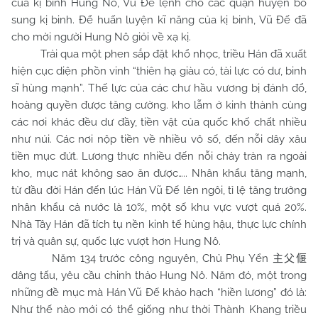
của kị binh Hung Nô, Vũ Đế lệnh cho các quận huyện bổ
sung kị binh. Để huấn luyện kĩ năng của kị binh, Vũ Đế đã
cho mời người Hung Nô giỏi về xạ kị.
Trải qua một phen sắp đặt khổ nhọc, triều Hán đã xuất
hiện cục diện phồn vinh “thiên hạ giàu có, tài lực có dư, binh
sĩ hùng mạnh”. Thế lực của các chư hầu vương bị đánh đổ,
hoàng quyền được tăng cường. kho lẫm ở kinh thành cùng
các nơi khác đều dư đầy, tiền vật của quốc khố chất nhiều
như núi. Các nơi nộp tiền về nhiều vô số, đến nỗi dây xâu
tiền mục đứt. Lương thực nhiều đến nỗi chảy tràn ra ngoài
kho, mục nát không sao ăn được….. Nhân khẩu tăng mạnh,
từ đầu đời Hán đến lúc Hán Vũ Đế lên ngôi, tỉ lệ tăng trưởng
nhân khẩu cả nước là 10%, một số khu vực vượt quá 20%.
Nhà Tây Hán đã tích tụ nền kinh tế hùng hậu, thực lực chính
trị và quân sự, quốc lực vượt hơn Hung Nô.
Năm 134 trước công nguyên, Chủ Phụ Yển
主父偃
dâng tấu, yêu cầu chinh thảo Hung Nô. Năm đó, một trong
những đề mục mà Hán Vũ Đế khảo hạch “hiền lương” đó là:
Như thế nào mới có thể giống như thời Thành Khang triều