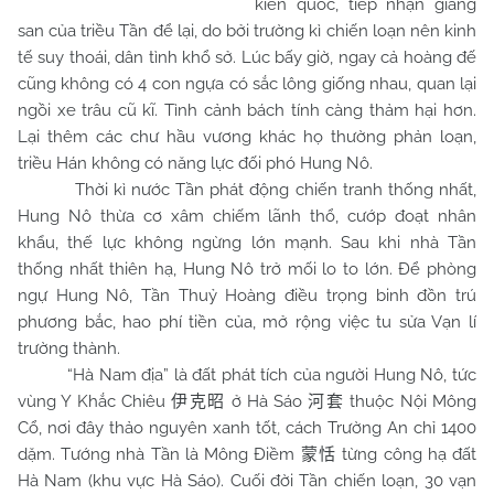
kiến quốc, tiếp nhận giang
san của triều Tần để lại, do bởi trường kì chiến loạn nên kinh
tế suy thoái, dân tình khổ sở. Lúc bấy giờ, ngay cả hoàng đế
cũng không có 4 con ngựa có sắc lông giống nhau, quan lại
ngồi xe trâu cũ kĩ. Tình cảnh bách tính càng thảm hại hơn.
Lại thêm các chư hầu vương khác họ thường phản loạn,
triều Hán không có năng lực đối phó Hung Nô.
Thời kì nước Tần phát động chiến tranh thống nhất,
Hung Nô thừa cơ xâm chiếm lãnh thổ, cướp đoạt nhân
khẩu, thế lực không ngừng lớn mạnh. Sau khi nhà Tần
thống nhất thiên hạ, Hung Nô trở mối lo to lớn. Để phòng
ngự Hung Nô, Tần Thuỷ Hoàng điều trọng binh đồn trú
phương bắc, hao phí tiền của, mở rộng việc tu sửa Vạn lí
trường thành.
“Hà Nam địa” là đất phát tích của người Hung Nô, tức
vùng Y Khắc Chiêu
ở Hà Sáo
thuộc Nội Mông
伊克昭
河套
Cổ, nơi đây thảo nguyên xanh tốt, cách Trường An chỉ 1400
dặm. Tướng nhà Tần là Mông Điềm
từng công hạ đất
蒙恬
Hà
Nam
(khu vực Hà Sáo). Cuối đời Tần chiến loạn, 30 vạn