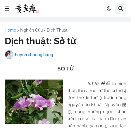
Home
Nghiên Cứu - Dịch Thuật
Dịch thuật: Sở từ
huỳnh chương hưng
SỞ TỪ
Sở từ
là hình
楚辭
thức thi ca mới từ thế kỉ thứ 4
đến thế kỉ thứ 3 trước công
nguyên do Khuất Nguyên
屈
cùng những người khác
原
trên cơ sở ca dao dân gian
tiến hành gia công, sáng tạo