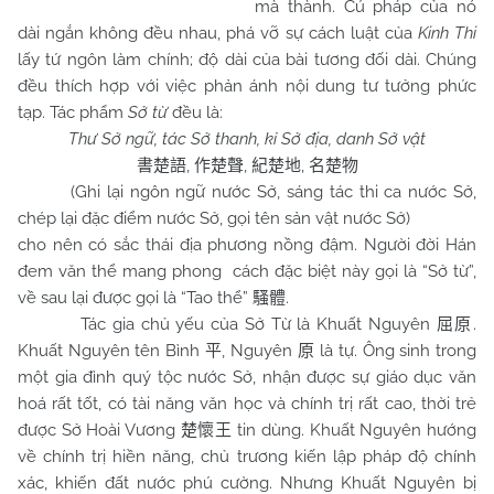
mà thành. Cú pháp của nó
dài ngắn không đều nhau, phá vỡ sự cách luật của
Kinh Thi
lấy tứ ngôn làm chính; độ dài của bài tương đối dài. Chúng
đều thích hợp với việc phản ánh nội dung tư tưởng phức
tạp. Tác phẩm
Sở từ
đều là:
Thư Sở ngữ, tác Sở thanh, kỉ Sở địa, danh Sở vật
,
,
,
書楚語
作楚聲
紀楚地
名楚物
(Ghi lại ngôn ngữ nước Sở, sáng tác thi ca nước Sở,
chép lại đặc điểm nước Sở, gọi tên sản vật nước Sở)
cho nên có sắc thái địa phương nồng đậm. Người đời Hán
đem văn thể mang phong cách đặc biệt này gọi là “Sở từ”,
về sau lại được gọi là “Tao thể”
.
騷體
Tác gia chủ yếu của Sở Từ là Khuất Nguyên
.
屈原
Khuất Nguyên tên Bình
, Nguyên
là tự. Ông sinh trong
平
原
một gia đình quý tộc nước Sở, nhận được sự giáo dục văn
hoá rất tốt, có tài năng văn học và chính trị rất cao, thời trẻ
được Sở Hoài Vương
tin dùng. Khuất Nguyên hướng
楚懷王
về chính trị hiền năng, chủ trương kiến lập pháp độ chính
xác, khiến đất nước phú cường. Nhưng Khuất Nguyên bị