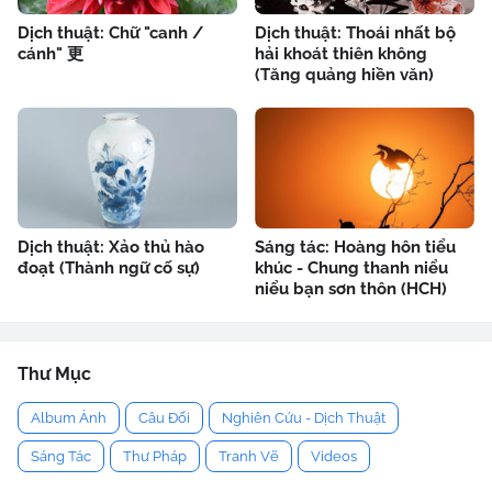
Dịch thuật: Chữ "canh /
Dịch thuật: Thoái nhất bộ
cánh" 更
hải khoát thiên không
(Tăng quảng hiền văn)
Dịch thuật: Xảo thủ hào
Sáng tác: Hoàng hôn tiểu
đoạt (Thành ngữ cố sự)
khúc - Chung thanh niểu
niểu bạn sơn thôn (HCH)
Thư Mục
Album Ảnh
Câu Đối
Nghiên Cứu - Dịch Thuật
Sáng Tác
Thư Pháp
Tranh Vẽ
Videos