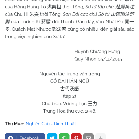
của Hồng Hưng Tổ
thời Tống,
Sở từ tập chú
洪興祖
楚辭集注
của Chu Hi
thời Tống,
Sơn Đới các chú Sở từ
朱熹
山帶閣注楚
của Tưởng Kí
đời Thanh. Gần đây, Văn Nhất Đa
辭
蔣驥
聞一
, Quách Mạt Nhược
cũng có nhiều kiến giải sâu sắc
多
郭沫若
trong việc nghiên cứu
Sở từ
.
Huỳnh Chương Hưng
Quy Nhơn
05/11/2015
Nguyên tác Trung văn trong
CỔ ĐẠI HÁN NGỮ
古代漢語
(tập
2
)
Chủ biên: Vương Lực
王力
Trung Hoa thư cục, 1998.
Thư Mục:
Nghiên Cứu - Dịch Thuật
Facebook