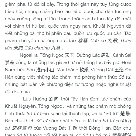
gièm pha, từ đó bị đày. Trong thời gian này tuy từng được
triệu hồi, nhưng chẳng bao lâu lại bị đuổi, cho đến lúc ông
nhảy xuống sông tự tận. Trong thời gian bị lưu đày, đối mặt
với chính trị hủ bại, quốc vận nguy nan, Khuất Nguyên đã
viết những bài thơ bi phẫn đau buồn, ưu quốc ưu dân. Tác
phẩm chủ yếu của ông có
Li tao
, Cửu ca
, Thiên
離騷
九歌
vấn
, Cửu chương
…
天問
九章
Ngoài ra, Tống Ngọc
, Đường Lặc
, Cảnh Sai
宋玉
唐勒
cũng là những tác gia Sở từ nổi tiếng lúc bấy giờ; Hoài
景差
Nam Tiểu Sơn
, Mai Thặng
, Vương Dật
đời
淮南小山
枚乘
王逸
Hán cũng viết những tác phẩm mô phỏng hình thức
Sở từ
,
nhưng bất luận về phương diện tư tưởng hoặc nghệ thuật
đều kém xa.
Lưu Hướng
thời Tây Hán đem tác phẩm của
劉向
Khuất Nguyên, Tống Ngọc … và những tác phẩm mô phỏng
hình thức
Sở từ
biên soạn lại thành tập, đề là “Sở từ”
.
楚辭
Bản chú thích
Sở từ
sớm nhất hiện tại là bản
Sở từ chương
cú
của Vương Dật
thời Đông Hán. Bản chú
楚辭章句
王逸
thích
Sở từ
tương đối tốt hiện tại có
Sở từ bổ chú
楚辭補注