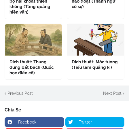
bộ hải khoát thiên
hào đoạt (Thành ngữ
không (Tăng quảng
cố sự)
hiền văn)
Dịch thuật: Thung
Dịch thuật: Mộc tượng
dung bất bách (Quốc
(Tiếu lâm quảng kí)
học điển cố)
Previous Post
Next Post
Chia Sẻ
Facebook
Twitter