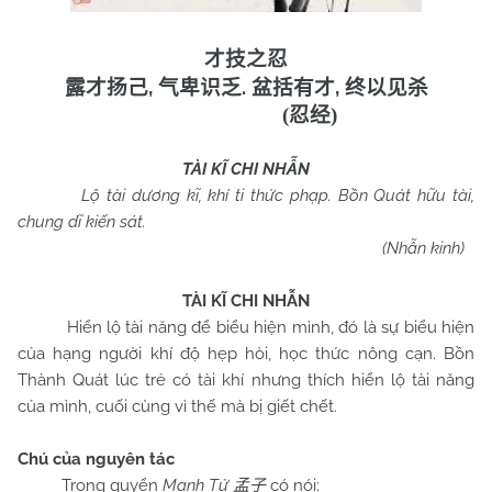
才技之忍
,
.
,
露才扬己
气卑识乏
盆括有才
终以见杀
(
忍经
)
TÀI KĨ CHI NHẪN
Lộ tài dương kĩ, khí ti thức phạp. Bồn Quát hữu tài,
chung dĩ kiến sát.
(Nhẫn kinh)
TÀI KĨ CHI NHẪN
Hiển lộ tài năng để biểu hiện mình, đó là sự biểu hiện
của hạng người khí độ hẹp hòi, học thức nông cạn. Bồn
Thành Quát lúc trẻ có tài khí nhưng thích hiển lộ tài năng
của mình, cuối cùng vì thế mà bị giết chết.
Chú của nguyên tác
Trong quyển
Mạnh Tử
có nói:
孟子