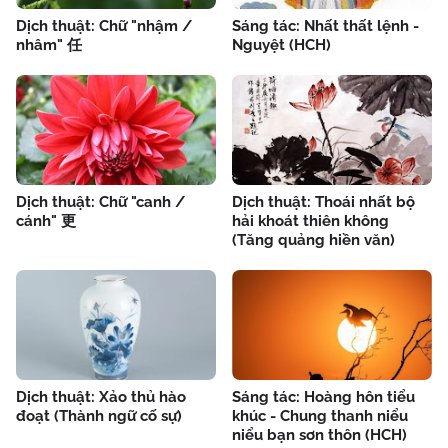
Dịch thuật: Chữ "nhậm /
Sáng tác: Nhất thất lệnh -
nhâm" 任
Nguyệt (HCH)
Dịch thuật: Chữ "canh /
Dịch thuật: Thoái nhất bộ
cánh" 更
hải khoát thiên không
(Tăng quảng hiền văn)
Dịch thuật: Xảo thủ hào
Sáng tác: Hoàng hôn tiểu
đoạt (Thành ngữ cố sự)
khúc - Chung thanh niểu
niểu bạn sơn thôn (HCH)