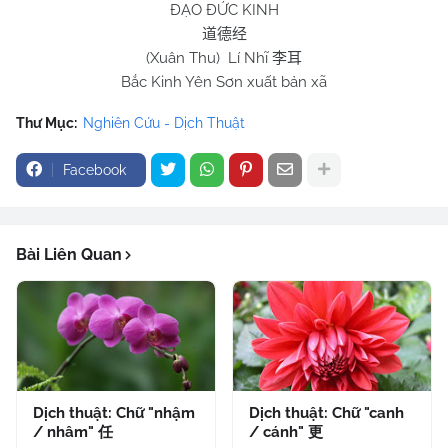
ĐẠO ĐỨC KINH
道德经
(Xuân Thu) Lí Nhĩ
李耳
Bắc Kinh Yên Sơn xuất bản xã
Thư Mục:
Nghiên Cứu - Dịch Thuật
Facebook
Bài Liên Quan
Dịch thuật: Chữ "nhậm
Dịch thuật: Chữ "canh
/ nhâm" 任
/ cánh" 更