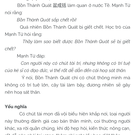
Bồn Thành Quát
làm quan ở nước Tề. Mạnh Tử
盆成括
nói rằng:
Bồn Thành Quát sắp chết rồi!
Quả nhiên Bồn Thành Quát bị giết chết. Học trò của
Mạnh Tử hỏi rằng:
Thầy làm sao biết được Bồn Thành Quát sẽ bị giết
chết?
Mạnh Tử đáp:
Con người này có chút tài trí, nhưng không có trí tuệ
của kẻ sĩ có đạo đức, vì thế rất dễ dẫn đến cái hoạ sát thân.
Ý nói, Bồn Thành Quát chỉ có chút thông minh mà
không có trí tuệ lớn, cậy tài làm bậy, đương nhiên sẽ gây
nên hoạ sát thân.
Yếu nghĩa
Có chút tài mọn đã vội biểu hiện khắp nơi, loại người
này thường đánh giá cao bản thân mình, coi thường người
khác, xa rời quần chúng, khí độ hẹp hòi, kiến thức nông cạn,