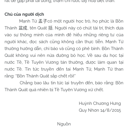
rất dễ gặp phải tai ương, thậm chí rước lấy hoạ diệt thân.
Chú của người dịch
Mạnh Tử
có một người học trò, họ phức là Bồn
孟子
Thành
, tên Quát
. Người này có chút tài trí, thích dựa
盆成
括
vào sự thông minh của mình để hiểu những riêng tư của
người khác, đọc sách cũng không cần thực tiễn. Mạnh Tử
thường hướng dẫn, chỉ bảo và cũng có phê bình. Bồn Thành
Quát không vui nên nửa đường bỏ học. Về sau du học tại
nước Tề, Tề Tuyên Vương tán thưởng, được làm quan tại
nước Tề. Tin tức truyền đến tai Mạnh Tử, Mạnh Tử than
rằng: “Bồn Thành Quát sắp chết rồi!”
Chẳng bao lâu tin tức lại truyền đến, báo rằng: Bồn
Thành Quát quả nhiên bị Tề Tuyên Vương xử chết.
Huỳnh Chương Hưng
Quy Nhơn 14/8/2015
Nguồn