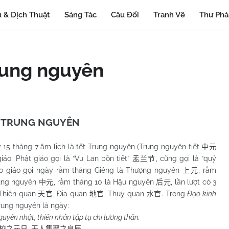
 & Dịch Thuật
Sáng Tác
Câu Đối
Tranh Vẽ
Thư Ph
Trung nguyên
 TRUNG NGUYÊN
 15 tháng 7 âm lịch là tết Trung nguyên (Trung nguyên tiết
中元
iáo, Phật giáo gọi là “Vu Lan bồn tiết”
, cũng gọi là “quỷ
盂兰节
ạo giáo gọi ngày rằm tháng Giêng là Thượng nguyên
, rằm
上元
rung nguyên
, rằm tháng 10 là Hậu nguyên
, lần lượt có 3
中元
后元
 Thiên quan
, Địa quan
, Thuỷ quan
. Trong
Đạo kinh
天官
地官
水官
rung nguyên là ngày:
uyên nhật, thiên nhân tập tụ chi lương thần.
,
.
校之元日
天人集聚之良辰