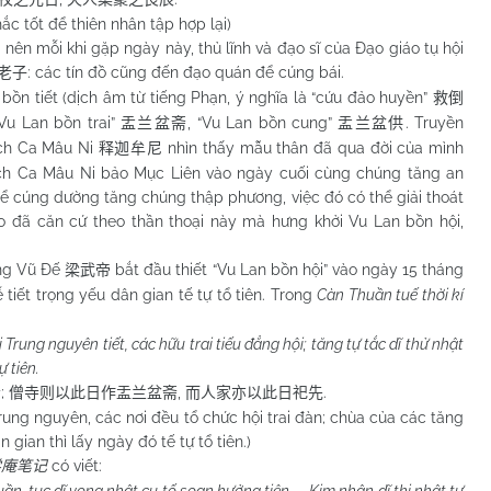
tốt để thiên nhân tập hợp lại)
n mỗi khi gặp ngày này, thủ lĩnh và đạo sĩ của Đạo giáo tụ hội
: các tín đồ cũng đến đạo quán để cúng bái.
老子
 tiết (dịch âm từ tiếng Phạn, ý nghĩa là “cứu đảo huyền”
救倒
“Vu Lan bồn trai”
, “Vu Lan bồn cung”
. Truyền
盂兰盆斋
盂兰盆供
ích Ca Mâu Ni
nhìn thấy mẫu thân đã qua đời của mình
释迦牟尼
ích Ca Mâu Ni bảo Mục Liên vào ngày cuối cùng chúng tăng an
để cúng dường tăng chúng thập phương, việc đó có thể giải thoát
o đã căn cứ theo thần thoại này mà hưng khởi Vu Lan bồn hội,
ơng Vũ Đế
bắt đầu thiết “Vu Lan bồn hội” vào ngày 15 tháng
梁武帝
tiết trọng yếu dân gian tế tự tổ tiên. Trong
Càn Thuần tuế thời kí
Trung nguyên tiết, các hữu trai tiếu đẳng hội; tăng tự tắc dĩ thử nhật
ự tiên.
;
,
.
会
僧寺则以此日作盂兰盆斋
而人家亦以此日祀先
g nguyên, các nơi đều tổ chức hội trai đàn; chùa của các tăng
 gian thì lấy ngày đó tế tự tổ tiên.)
có viết:
学庵笔记