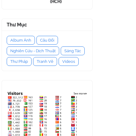
(HCH)
Thư Mục
Album Ảnh
Câu Đối
Nghiên Cứu - Dịch Thuật
Sáng Tác
Thư Pháp
Tranh Vẽ
Videos