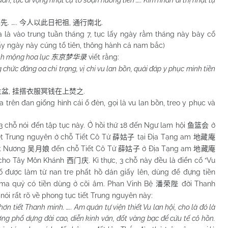
ần, tục dĩ vọng nhật cụ tố soạn hưởng tiên ….. Kim nhân dĩ thị nhật tự
. …..
,
.
享先
今人以此日祀祖
通行南北
 vào trung tuần tháng 7, tục lấy ngày rằm tháng này bày cổ
lấy ngày này cúng tổ tiên, thông hành cả nam bắc)
nh mộng hoa lục
viết rằng:
东京梦华录
 chức đăng oa chi trạng, vị chi vu lan bồn, quải đáp y phục minh tiền
,
.
兰盆
挂搭衣服冥钱在上焚之
rên đan giống hình cái ổ đèn, gọi là vu lan bồn, treo y phục và
3 chỗ nói đến tập tục này. Ở hồi thứ 18 đến Ngư lam hội
ở
鱼篮会
 tết Trung nguyên ở chỗ Tiết Cô Tử
tại Địa Tạng am
薛姑子
地藏庵
ệt Nương
đến chỗ Tiết Cô Tử
ở Địa Tạng am
吴月娘
薛姑子
地藏庵
cho Tây Môn Khánh
. Kì thực, 3 chỗ này đều là điển cố “Vu
西门庆
ố được làm từ nan tre phất hồ dán giấy lên, dùng để đựng tiền
n ma quỷ có tiền dùng ở cõi âm. Phan Vinh Bệ
đời Thanh
潘荣陛
ói rất rõ về phong tục tiết Trung nguyên này:
hơn tiết Thanh minh. ….. Am q
uán tự viện thiết Vu lan hội, cho là đó là
ng phố dựng đài cao, diễn kinh văn, đốt vàng bạc để cứu tế cô hồn.