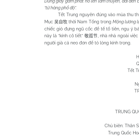
Dùng giấy gấm phất hồ lên làm thuyền, dài đến bả
“từ hàng phổ độ”.
Tết Trung nguyên đúng vào mùa thu thu h
Mục
thời Nam Tống trong
Mộng lương 
吴自牧
chiếc giỏ đựng ngũ cốc để tế tổ tiên, ngụ ý
này là “kính cô tiết”
, nhà nhà ngoài việ
敬孤节
người già cả neo đơn để tỏ lòng kính trọng.
Huỳnh Chương
Quy Nhơn 28/
Tết Trung nguyên 
N
T
TRUNG QUỐ
Chủ biên: Thân 
Trung Quốc Hoà