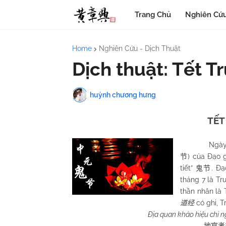
Trang Chủ
Nghiên Cứu
Home
Nghiên Cứu - Dịch Thuật
Dịch thuật: Tết 
huỳnh chương hưng
TẾT
Ngày
) của Đạo g
节
tiết”
. Đ
鬼节
tháng 7 là T
thần nhân là
có ghi, T
道经
Địa quan khảo hiệu chi ng
地官考