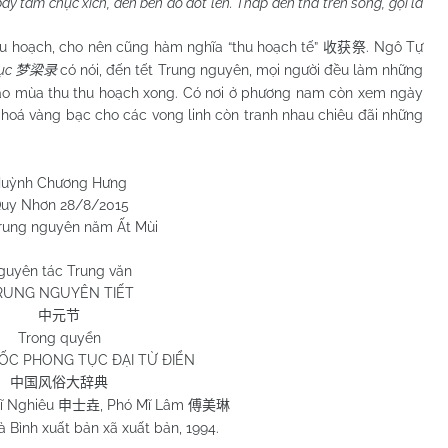
y tám chục xích, đến bên ao đốt lên. Thắp đèn thả trên sông, gọi là
oạch, cho nên cũng hàm nghĩa “thu hoạch tế”
. Ngô Tự
收获祭
lục
có nói, đến tết Trung nguyên, mọi người đều làm những
梦梁录
 báo mùa thu thu hoạch xong. Có nơi ở phương nam còn xem ngày
c hoá vàng bạc cho các vong linh còn tranh nhau chiêu đãi những
 Hưng
8/2015
năm Ất Mùi
guyên tác Trung văn
RUNG NGUYÊN TIẾT
中元节
Trong quyển
C PHONG TỤC ĐẠI TỪ ĐIỂN
中国风俗大辞典
Sĩ Nghiêu
, Phó Mĩ Lâm
申士垚
傅美琳
 Bình xuất bản xã xuất bản, 1994.