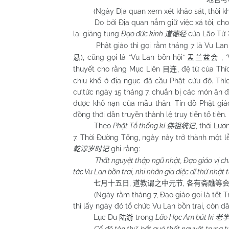
(Ngày Địa quan xem xét khảo sát, thời khắc 
Do bởi Địa quan nắm giữ việc xá tội, cho nê
lại giảng tụng
Đạo đức kinh
của Lão Tử
道德经
Phật giáo thì gọi rằm tháng 7 là Vu Lan bồn
), cũng gọi là “Vu Lan bồn hội”
, 
悬
盂兰盆会
thuyết cho rằng Mục Liên
, đệ tử của Th
目连
chịu khổ ở địa ngục đã cầu Phật cứu độ. Th
cư,tức ngày 15 tháng 7, chuẩn bị các món ăn 
được khổ nạn của mẫu thân. Tín đồ Phật giá
đồng thời dần truyền thành lệ truy tiến tổ tiên.
Theo
Phật Tổ thống kí
, thời Lư
佛祖统记
7. Thời Đường Tống, ngày này trở thành một lễ 
ghi rằng:
乾淳岁时记
Thất nguyệt thập ngũ nhật, Đạo giáo vị chi 
tác Vu Lan bồn trai, nhi nhân gia diệc dĩ thử nhật t
,
,
七月十五日
道教谓之中元节
各有斋醮等
(Ngày rằm tháng 7, Đạo giáo gọi là tết Trun
thì lấy ngày đó tổ chức Vu Lan bồn trai, còn dân
Lục Du
trong
Lão Học Am bút kí
陆游
老