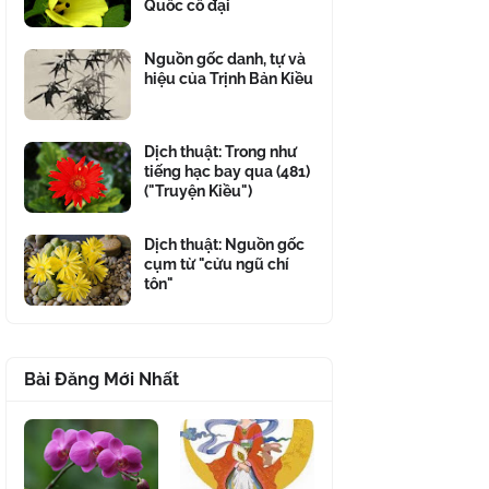
Quốc cổ đại
Nguồn gốc danh, tự và
hiệu của Trịnh Bản Kiều
Dịch thuật: Trong như
tiếng hạc bay qua (481)
("Truyện Kiều")
Dịch thuật: Nguồn gốc
cụm từ "cửu ngũ chí
tôn"
Bài Đăng Mới Nhất