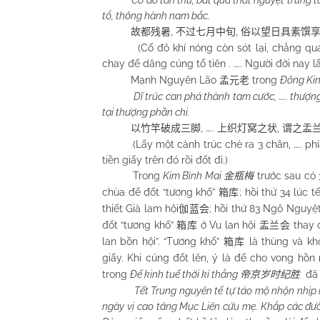
Cố đô tàn thử, bất quá thất nguyệt trung tu
tổ, thông hành nam bắc.
,
,
故都残暑
不过七月中旬
俗以望日具素馔
(Cố đô khí nóng còn sót lại, chẳng qua là
chay để dâng cúng tổ tiên . ….. Người đời nay 
Mạnh Nguyên Lão
trong
Đông Ki
孟元老
Dĩ trúc can phá thành tam cước, ….. thượng
tại thượng phần chi.
, …..
,
以竹竿破成三脚
上织灯窝之状
谓之盂
(Lấy một cành trúc chẻ ra 3 chân, ….. phía t
tiền giấy trên đó rồi đốt đi.)
Trong
Kim Bình Mai
trước sau có 
金瓶梅
chùa để đốt “tương khố”
; hồi thứ 34 lúc
箱库
thiết Già lam hội
; hồi thứ 83 Ngô Nguy
伽蓝会
đốt “tương khố”
ở Vu lan hội
thay 
箱库
盂兰会
lan bồn hội”. “Tương khố”
là thùng và kh
箱库
giấy. Khi cúng đốt lên, ý là để cho vong hồ
trong
Đế kinh tuế thời kỉ thắng
đã n
帝京岁时纪胜
Tết Trung nguyên tế tự tảo mộ nhộn nhịp 
ngày vị cao tăng Mục Liên cứu mẹ. Khắp các đườ