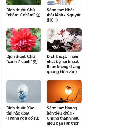
Dịch thuật: Chữ
Sáng tác: Nhất
"nhậm / nhâm" 任
thất lệnh - Nguyệt
(HCH)
Dịch thuật: Chữ
Dịch thuật: Thoái
"canh / cánh" 更
nhất bộ hải khoát
thiên không (Tăng
quảng hiền văn)
Dịch thuật: Xảo
Sáng tác: Hoàng
thủ hào đoạt
hôn tiểu khúc -
(Thành ngữ cố sự)
Chung thanh niểu
niểu bạn sơn thôn