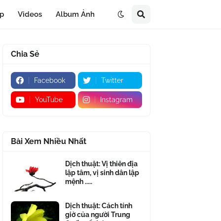
áp
Videos
Album Ảnh
Chia Sẻ
Facebook
Twitter
YouTube
Instagram
Bài Xem Nhiều Nhất
Dịch thuật: Vị thiên địa
lập tâm, vị sinh dân lập
mệnh .....
Dịch thuật: Cách tính
giờ của người Trung