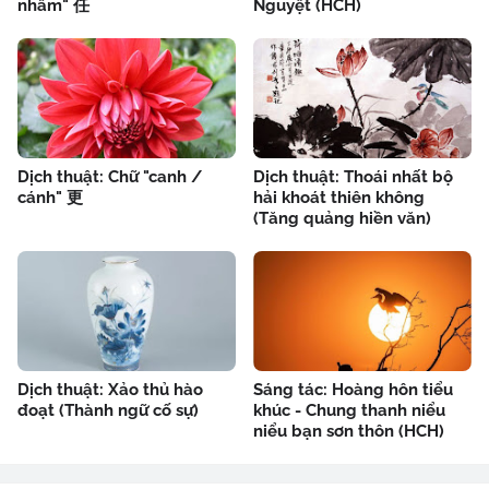
nhâm" 任
Nguyệt (HCH)
Dịch thuật: Chữ "canh /
Dịch thuật: Thoái nhất bộ
cánh" 更
hải khoát thiên không
(Tăng quảng hiền văn)
Dịch thuật: Xảo thủ hào
Sáng tác: Hoàng hôn tiểu
đoạt (Thành ngữ cố sự)
khúc - Chung thanh niểu
niểu bạn sơn thôn (HCH)