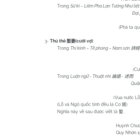
Trong
Sử kí – Liêm Pha Lạn Tương Như liệt
Đại
(Phá ta q
3-
Thú thê
(cưới vợ)
:
娶妻
Trong
Thi kinh – Tề phong –
Nam
sơn
詩經
(Cư
Trong
Luận ngữ - Thuật nhi
-
:
論語
述而
Quân
(Vua nước Lỗ
(Lỗ và Ngô quốc tính đều là Cơ
)
姬
Nghĩa này về sau được viết là
.
娶
Huỳnh Chư
Quy Nhơn
1