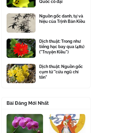
Quốc cổ đại
Nguồn gốc danh, tự và
hiệu của Trịnh Bản Kiều
Dịch thuật: Trong như
tiếng hạc bay qua (481)
("Truyện Kiều")
Dịch thuật: Nguồn gốc
cụm từ "cửu ngũ chí
tôn"
Bài Đăng Mới Nhất