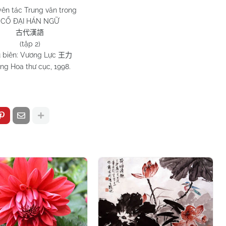
ên tác Trung văn trong
CỔ ĐẠI HÁN NGỮ
古代漢語
(tập 2)
 biên: Vương Lực
王力
ng Hoa thư cục, 1998.