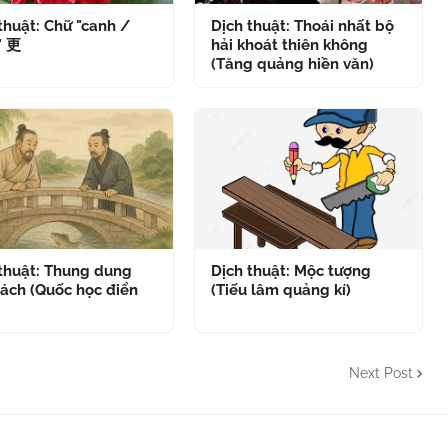
thuật: Chữ "canh /
Dịch thuật: Thoái nhất bộ
" 更
hải khoát thiên không
(Tăng quảng hiền văn)
 thuật: Thung dung
Dịch thuật: Mộc tượng
ách (Quốc học điển
(Tiếu lâm quảng kí)
Next Post