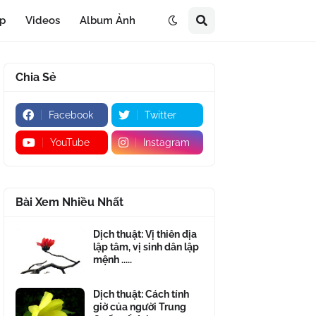
áp
Videos
Album Ảnh
Chia Sẻ
Facebook
Twitter
YouTube
Instagram
Bài Xem Nhiều Nhất
Dịch thuật: Vị thiên địa
lập tâm, vị sinh dân lập
mệnh .....
Dịch thuật: Cách tính
giờ của người Trung