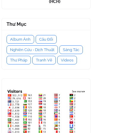
(HCH)
Thư Mục
Album Ảnh
Câu Đối
Nghiên Cứu - Dịch Thuật
Sáng Tác
Thư Pháp
Tranh Vẽ
Videos