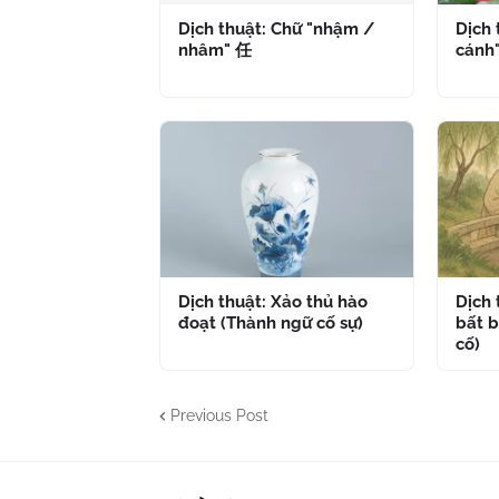
Dịch thuật: Chữ "nhậm /
Dịch 
nhâm" 任
cánh
Dịch thuật: Xảo thủ hào
Dịch
đoạt (Thành ngữ cố sự)
bất b
cố)
Previous Post