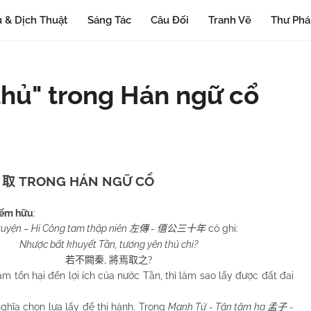
 & Dịch Thuật
Sáng Tác
Câu Đối
Tranh Vẽ
Thư Ph
thủ" trong Hán ngữ cổ
”
TRONG HÁN NGỮ CỔ
取
hiếm hữu
:
ruyện – Hi Công tam thập niên
-
có ghi:
左傳
僖公三十年
Nhược bất khuyết Tần, tương yên thủ chi?
,
若不闕秦
將焉取之
?
m tổn hại đến lợi ích của nước Tần, thì làm sao lấy được đất đai
chọn lựa lấy để thi hành. Trong
Mạnh Tử - Tận tâm hạ
-
孟子