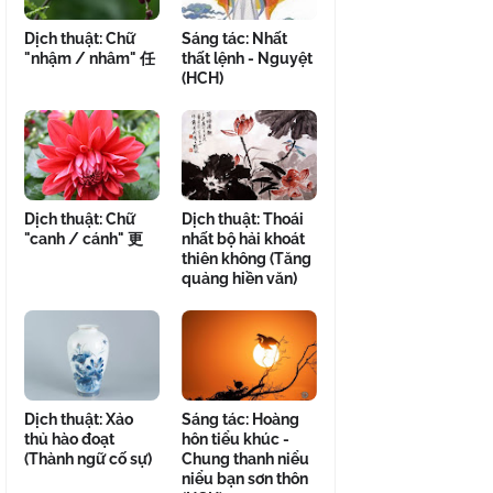
Dịch thuật: Chữ
Sáng tác: Nhất
"nhậm / nhâm" 任
thất lệnh - Nguyệt
(HCH)
Dịch thuật: Chữ
Dịch thuật: Thoái
"canh / cánh" 更
nhất bộ hải khoát
thiên không (Tăng
quảng hiền văn)
Dịch thuật: Xảo
Sáng tác: Hoàng
thủ hào đoạt
hôn tiểu khúc -
(Thành ngữ cố sự)
Chung thanh niểu
niểu bạn sơn thôn