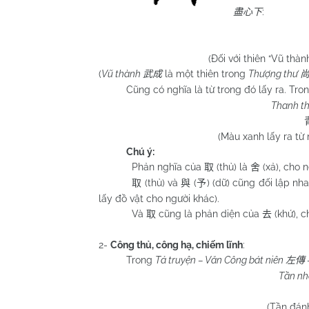
:
盡心下
(Đối với thiên “Vũ thàn
(
Vũ thành
là một thiên trong
Thượng thư
武成
Cũng có nghĩa là từ trong đó lấy ra. Tro
Thanh th
(Màu xanh lấy ra từ
Chú ý:
Phản nghĩa của
(thủ) là
(xả), cho 
取
舍
(thủ) và
(
) (dữ) cũng đối lập nha
取
與
予
lấy đồ vật cho người khác).
Và
cũng là phản diện của
(khứ), 
取
去
2-
Công thủ, công hạ, chiếm lĩnh
:
Trong
Tả truyện – Văn Công bát niên
左傳
Tần nh
(Tần đán