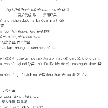
Ngô ư Vũ thành, thủ nhị tam sách nhi dĩ hĩ!
,
吾於武成
取二三策而已矣
!
h”, ta chỉ chọn được hai ba đoạn mà thôi!)
)
尚書
ng
Tuân Tử - Khuyến học
:
荀子勸學
ủ chi ư lam, nhi thanh ư lam
.
,
青取之於藍
而青於藍
 màu lam, nhưng lại xanh hơn màu lam)
nên
(thủ xả) là một cặp đối lập nhau (
: cần;
: không cần).
取舍
取
舍
u, cho nên lại nói
(thủ dữ) (
: lấy đồ vật của người khác;
:
取與
取
與
cho nên cũng có cách nói
(khứ thủ) (
: bỏ đi;
: lấy).
去取
去
取
-
:
文公八年
ân phạt Tấn, thủ Vũ Thành
,
秦人伐晉
取武城
h Tấn, chiếm lĩnh Vũ Thành)