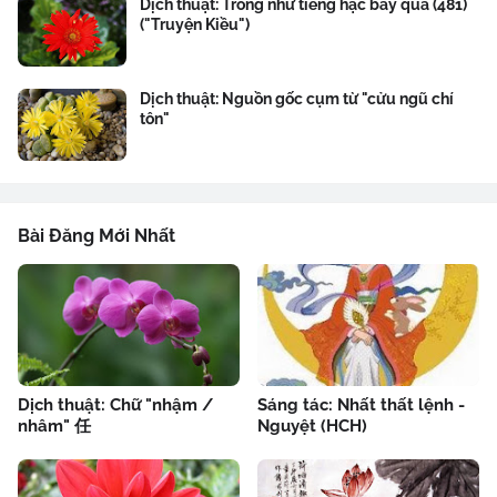
Dịch thuật: Trong như tiếng hạc bay qua (481)
("Truyện Kiều")
Dịch thuật: Nguồn gốc cụm từ "cửu ngũ chí
tôn"
Bài Đăng Mới Nhất
Dịch thuật: Chữ "nhậm /
Sáng tác: Nhất thất lệnh -
nhâm" 任
Nguyệt (HCH)