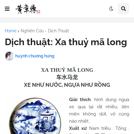
Home
Nghiên Cứu - Dịch Thuật
Dịch thuật: Xa thuỷ mã long
huỳnh chương hưng
XA THUỶ MÃ LONG
车水马龙
XE NHƯ NƯỚC, NGỰA NHƯ RỒNG
Giải thích
: hình dung ngựa
xe qua lại rất nhiều, liên
miên không dứt, vô cùng
náo nhiệt.
Xuất xứ
:
Nam
triều . Tống .