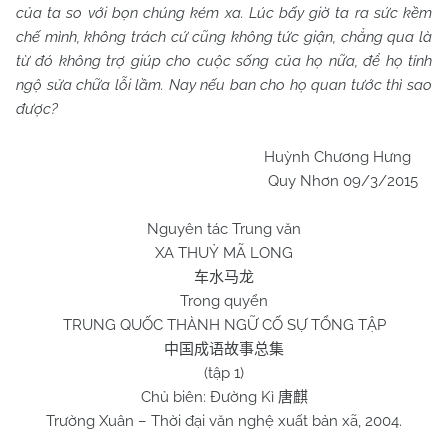
của ta so với bọn chúng kém xa. Lúc bấy giờ ta ra sức kềm
chế mình, không trách cứ cũng không tức giận, chẳng qua là
từ đó không trợ giúp cho cuộc sống của họ nữa, để họ tỉnh
ngộ sửa chữa lỗi lầm. Nay nếu ban cho họ quan tước thì sao
được?
Huỳnh Chương Hưng
Quy Nhơn 09/3/2015
Nguyên tác Trung văn
XA THUỶ MÃ LONG
车水马龙
Trong quyển
TRUNG QUỐC THÀNH NGỮ CỐ SỰ TỔNG TẬP
中国成语故事总集
(tập 1)
Chủ biên: Đường Kì
唐麒
Trường Xuân – Thời đại văn nghệ xuất bản xã, 2004.