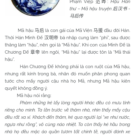
Phạm Việp
:
Hậu Hán
范晔
thư – Mã hậu truyện
-
后汉书
马后传
Mã hậu
là con gái của Mã Viện
đầu đời Hán.
马后
马援
Thời Hán Minh Đế
bà nhập cung làm “phi”, sau được
汉明帝
thăng làm “hậu”, nên gọi là “Mã hậu”. Khi con của Minh Đế là
Chương Đế
lên ngôi, “Mã hậu” lại được tôn là “Mã thái
章帝
hậu”.
Hán Chương Đế không phải là con ruột của Mã hậu,
nhưng rất kính trọng bà, nhân đó muốn phân phong quan
tước cho mấy người cậu nhà họ Mã, nhưng Mã hậu kiên
quyết không đồng ý.
Mã hậu nói rằng:
Phàm những kẻ lấy lòng người khác đều có mưu tính
riêng cho mình. Ta l
ần trước về thăm nhà, nhìn thấy mấy cậu
đều rất xa xỉ. Khách đến thăm, kẻ qua người lại “xe như nước,
ngựa như rồng”, vô cùng náo nhiệt. Ta còn thấy kẻ hầu trong
nhà họ đều mặc áo quần tươm tất chỉnh tề, người đánh xe