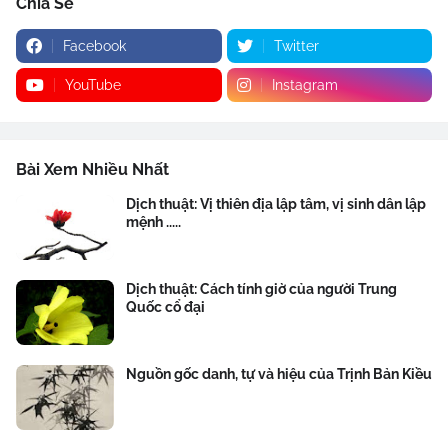
Chia Sẻ
Facebook
Twitter
YouTube
Instagram
Bài Xem Nhiều Nhất
Dịch thuật: Vị thiên địa lập tâm, vị sinh dân lập
mệnh .....
Dịch thuật: Cách tính giờ của người Trung
Quốc cổ đại
Nguồn gốc danh, tự và hiệu của Trịnh Bản Kiều