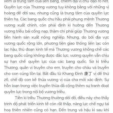
xem là trung tâm của liên bang, chiếm địa vị chủ đạo rõ nét.
Quyền lực của Thương vương tuy không bằng với những vị
hoàng đế đời sau, nhưng cũng là trung tâm của quyền lực
thiên hạ. Các bang quốc chư hầu phải phụng mệnh Thương
vương xuất chinh, còn phải định kì hướng đến Thương
vương triều bái cống nạp, thậm chí phải giúp Thương vương
tiến hành sản xuất nông nghiệp. Nhưng, do bởi địa vực
vương quốc rộng lớn, phương tiện giao thông liên lạc còn
lạc hậu, thủ đoạn kinh tế mà Thương vương khống chế các
bang quốc cũng không được đắc lực, vương quyền vẫn chịu
sự hạn chế quyền lực của các bang quốc. Sơ kì triều
Thương, quân vị truyền cho em, truyền cho cháu và truyền
cho con cùng tồn tại. Bắt đầu từ Khang Đinh
vị đế thứ
康丁
26, chế độ con kế thừa vương vị của cha mới xác định. Sự
hỗn loạn trong việc truyền thừa đã cộng thêm sự tranh đoạt
quyền lực trong nội bộ vương triều.
Tiền kì triều Thương thường dời đô, điều này cho thấy
trình độ phát triển kinh tế còn rất thấp, năng lực chế ngự tai
hoạ thiên nhiên cũng có hạn. Đến trung và hậu kì sau khi