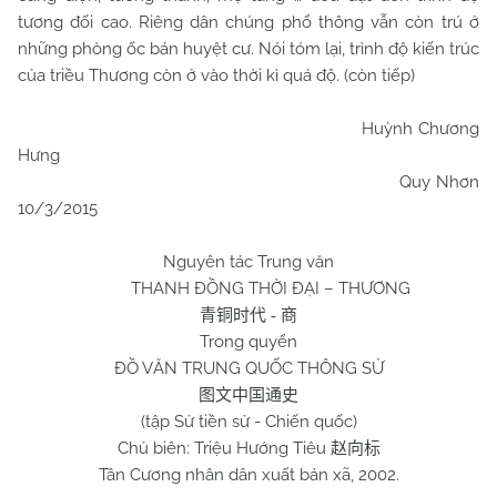
tương đối cao. Riêng dân chúng phổ thông vẫn còn trú ở
những phòng ốc bán huyệt cư. Nói tóm lại, trình độ kiến trúc
của triều Thương còn ở vào thời kì quá độ. (còn tiếp)
Huỳnh Chương
Hưng
Quy Nhơn
10/3/2015
Nguyên tác Trung văn
THANH ĐỒNG THỜI ĐẠI – THƯƠNG
青铜时代
-
商
Trong quyển
ĐỒ VĂN TRUNG QUỐC THÔNG SỬ
图文中国通史
(tập Sử tiền sử - Chiến quốc)
Chủ biên: Triệu Hướng Tiêu
赵向标
Tân Cương nhân dân xuất bản xã, 2002.