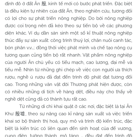
định đô ở đất Ân
, kinh tế mới có bước phát triển. Đặc biệt
殷
là điều kiện tự nhiên của đất Ân, theo nghiên cứu, tương đối
có lợi cho sự phát triển nông nghiệp. Do bởi nông nghiệp
được coi trọng nên đã kéo theo sự tiến bộ về các phương
diện khác. Ví dụ dần sản sinh một số kĩ thuật nông nghiệp
thúc đẩy sự sản xuất: công trình thuỷ lợi, chăn nuôi canh tác,
bón phân v.v…; đồng thời việc phát minh và chế tạo nông cụ
tương quan cũng tiến bộ rất nhanh. Vật phẩm nông nghiệp
của người Ân chủ yếu có tiểu mạch, cao lương, đại mễ và
tiểu mễ. Nhìn từ những ghi chép về việc con người ưa thích
rượu, nghề ủ rượu đã đạt đến trình độ phát đạt tương đối
cao. Trong những văn vật đời Thương phát hiện được, còn
có nhiều những di tích về hàng dệt, điều này cho thấy về
nghề dệt cũng đã có thành tựu rất cao.
Từ những di chi khai quật ở các nơi, đặc biệt là tại Ân
Khư
, theo sự nâng cao kĩ năng sản xuất và việc triển
殷墟
khai sơ bộ thành thị hoá, quy mô và trình độ kiến trúc, đặc
biệt là kiến trúc có liên quan đến sinh hoạt của đế vương,
cung điện, tường thành, mộ táng … đều đạt đến trình độ