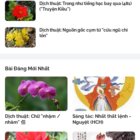
Dịch thuật: Trong như tiếng hạc bay qua (481)
("Truyện Kiều")
Dịch thuật: Nguồn gốc cụm từ "cửu ngũ chí
tôn"
Bài Đăng Mới Nhất
Dịch thuật: Chữ "nhậm /
Sáng tác: Nhất thất lệnh -
nhâm" 任
Nguyệt (HCH)