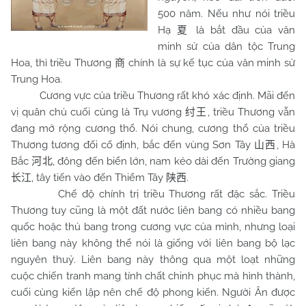
500 năm. Nếu như nói triều
Hạ
là bắt đầu của văn
夏
minh sử của dân tộc Trung
Hoa, thì triều Thương
chính là sự kế tục của văn minh sử
商
Trung Hoa.
Cương vực của triều Thương rất khó xác định. Mãi đến
vị quân chủ cuối cùng là Trụ vương
, triều Thương vẫn
纣王
đang mở rộng cương thổ. Nói chung, cương thổ của triều
Thương tương đối cố định, bắc đến vùng Sơn Tây
, Hà
山西
Bắc
, đông đến biển lớn, nam kéo dài đến Trường giang
河北
, tây tiến vào đến Thiểm Tây
.
长江
陕西
Chế độ chính trị triều Thương rất đặc sắc. Triều
Thương tuy cũng là một đất nước liên bang có nhiều bang
quốc hoặc thủ bang trong cương vực của mình, nhưng loại
liên bang này không thể nói là giống với liên bang bộ lạc
nguyên thuỷ. Liên bang này thông qua một loạt những
cuộc chiến tranh mang tính chất chinh phục mà hình thành,
cuối cùng kiến lập nên chế độ phong kiến. Người Ân được