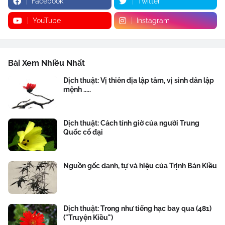
Facebook
Twitter
YouTube
Instagram
Bài Xem Nhiều Nhất
Dịch thuật: Vị thiên địa lập tâm, vị sinh dân lập
mệnh .....
Dịch thuật: Cách tính giờ của người Trung
Quốc cổ đại
Nguồn gốc danh, tự và hiệu của Trịnh Bản Kiều
Dịch thuật: Trong như tiếng hạc bay qua (481)
("Truyện Kiều")