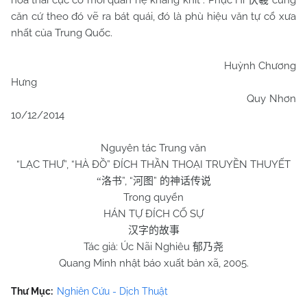
hoá thái cực có mối quan hệ khăng khít . Phục Hi
cũng
伏羲
căn cứ theo đó vẽ ra bát quái, đó là phù hiệu văn tự cổ xưa
nhất của Trung Quốc.
Huỳnh Chương
Hưng
Quy Nhơn
10/12/2014
Nguyên tác Trung văn
“LẠC THƯ”, “HÀ ĐỒ” ĐÍCH THẦN THOẠI TRUYỀN THUYẾT
”, “
”
“
洛书
河图
的神话传说
Trong quyển
HÁN TỰ ĐÍCH CỐ SỰ
汉字的故事
Tác giả: Úc Nãi Nghiêu
郁乃尧
Quang Minh nhật báo xuất bản xã, 2005.
Thư Mục:
Nghiên Cứu - Dịch Thuật