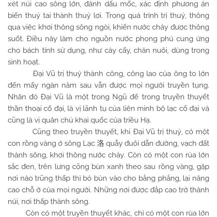
xét núi cao sông lớn, đánh dấu mốc, xác định phương án
biến thuỷ tai thành thuỷ lợi. Trong quá trình trị thuỷ, thông
qua việc khơi thông sông ngòi, khiến nước chảy được thông
suốt. Điều này làm cho nguồn nước phong phú cung ứng
cho bách tính sử dụng, như cày cấy, chăn nuôi, dùng trong
sinh hoạt.
Đại Vũ trị thuỷ thành công, công lao của ông to lớn
đến mấy ngàn năm sau vẫn được mọi người truyền tụng.
Nhân đó Đại Vũ là một trong Ngũ đế trong truyền thuyết
thần thoại cổ đại, là vị lãnh tụ của liên minh bộ lạc cổ đại và
cũng là vị quân chủ khai quốc của triều Hạ.
Cũng theo truyền thuyết, khi Đại Vũ trị thuỷ, có một
con rồng vàng ở sông Lạc
quẫy đuôi dẫn đường, vạch đất
洛
thành sông, khơi thông nước chảy. Còn có một con rùa lớn
sắc đen, trên lưng cõng bùn xanh theo sau rồng vàng, gặp
nơi nào trũng thấp thì bỏ bùn vào cho bằng phẳng, lại nâng
cao chỗ ở của mọi người. Những nơi được đắp cao trở thành
núi, nơi thấp thành sông.
Còn có một truyền thuyết khác, chỉ có một con rùa lớn