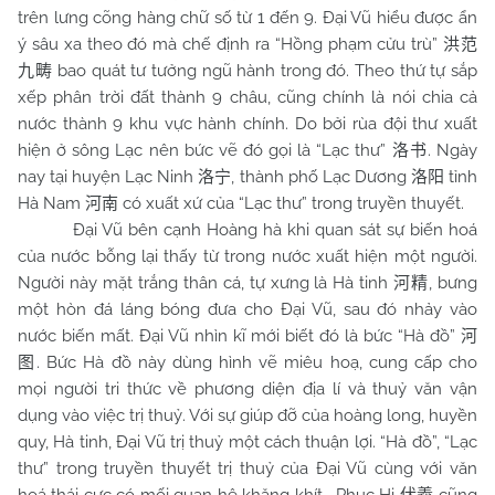
trên lưng cõng hàng chữ số từ 1 đến 9. Đại Vũ hiểu được ẩn
ý sâu xa theo đó mà chế định ra “Hồng phạm cửu trù”
洪范
bao quát tư tưởng ngũ hành trong đó. Theo thứ tự sắp
九畴
xếp phân trời đất thành 9 châu, cũng chính là nói chia cả
nước thành 9 khu vực hành chính. Do bởi rùa đội thư xuất
hiện ở sông Lạc nên bức vẽ đó gọi là “Lạc thư”
. Ngày
洛书
nay tại huyện Lạc Ninh
, thành phố Lạc Dương
tỉnh
洛宁
洛阳
Hà
Nam
có xuất xứ của “Lạc thư” trong truyền thuyết.
河南
Đại Vũ bên cạnh Hoàng hà khi quan sát sự biến hoá
của nước bỗng lại thấy từ trong nước xuất hiện một người.
Người này mặt trắng thân cá, tự xưng là Hà tinh
, bưng
河精
một hòn đá láng bóng đưa cho Đại Vũ, sau đó nhảy vào
nước biến mất. Đại Vũ nhìn kĩ mới biết đó là bức “Hà đồ”
河
. Bức Hà đồ này dùng hình vẽ miêu hoạ, cung cấp cho
图
mọi người tri thức về phương diện địa lí và thuỷ văn vận
dụng vào việc trị thuỷ. Với sự giúp đỡ của hoàng long, huyền
quy, Hà tinh, Đại Vũ trị thuỷ một cách thuận lợi. “Hà đồ”, “Lạc
thư” trong truyền thuyết trị thuỷ của Đại Vũ cùng với văn