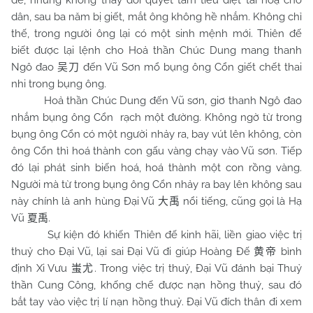
đế, nhưng không thay đổi quyết tâm tiêu diệt tai hoạ cho
dân, sau ba năm bị giết, mắt ông không hề nhắm. Không chỉ
thế, trong người ông lại có một sinh mệnh mới. Thiên đế
biết được lại lệnh cho Hoả thần Chúc Dung mang thanh
Ngô đao
đến Vũ Sơn mổ bụng ông Cổn giết chết thai
吴刀
nhi trong bụng ông.
Hoả thần Chúc Dung đến Vũ sơn, giơ thanh Ngô đao
nhắm bụng ông Cổn rạch một đường. Không ngờ từ trong
bụng ông Cổn có một người nhảy ra, bay vút lên không, còn
ông Cổn thì hoá thành con gấu vàng chạy vào Vũ sơn. Tiếp
đó lại phát sinh biến hoá, hoá thành một con rồng vàng.
Người mà từ trong bụng ông Cổn nhảy ra bay lên không sau
này chính là anh hùng Đại Vũ
nổi tiếng, cũng gọi là Hạ
大禹
Vũ
.
夏禹
Sự kiện đó khiến Thiên đế kinh hãi, liền giao việc trị
thuỷ cho Đại Vũ, lại sai Đại Vũ đi giúp Hoàng Đế
bình
黄帝
định Xi Vưu
. Trong việc trị thuỷ, Đại Vũ đánh bại Thuỷ
蚩尤
thần Cung Công, khống chế được nạn hồng thuỷ, sau đó
bắt tay vào việc trị lí nạn hồng thuỷ. Đại Vũ đích thân đi xem