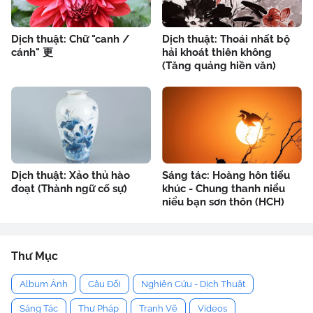
Dịch thuật: Chữ "canh /
Dịch thuật: Thoái nhất bộ
cánh" 更
hải khoát thiên không
(Tăng quảng hiền văn)
Dịch thuật: Xảo thủ hào
Sáng tác: Hoàng hôn tiểu
đoạt (Thành ngữ cố sự)
khúc - Chung thanh niểu
niểu bạn sơn thôn (HCH)
Thư Mục
Album Ảnh
Câu Đối
Nghiên Cứu - Dịch Thuật
Sáng Tác
Thư Pháp
Tranh Vẽ
Videos