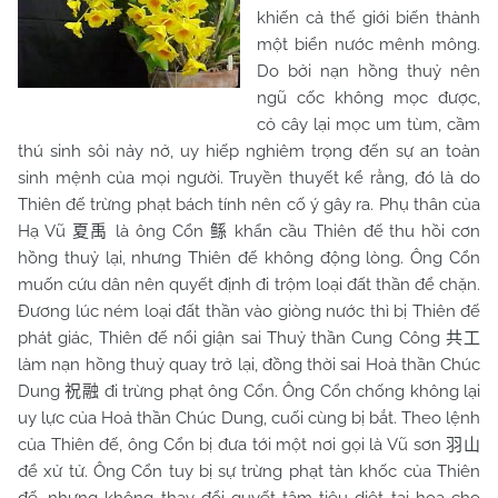
khiến cả thế giới biến thành
một biển nước mênh mông.
Do bởi nạn hồng thuỷ nên
ngũ cốc không mọc được,
cỏ cây lại mọc um tùm, cầm
thú sinh sôi nảy nở, uy hiếp nghiêm trọng đến sự an toàn
sinh mệnh của mọi người. Truyền thuyết kể rằng, đó là do
Thiên đế trừng phạt bách tính nên cố ý gây ra. Phụ thân của
Hạ Vũ
là ông Cổn
khẩn cầu Thiên đế thu hồi cơn
夏禹
鲧
hồng thuỷ lại, nhưng Thiên đế không động lòng. Ông Cổn
muốn cứu dân nên quyết định đi trộm loại đất thần để chặn.
Đương lúc ném loại đất thần vào giòng nước thì bị Thiên đế
phát giác, Thiên đế nổi giận sai Thuỷ thần Cung Công
共工
làm nạn hồng thuỷ quay trở lại, đồng thời sai Hoả thần Chúc
Dung
đi trừng phạt ông Cổn. Ông Cổn chống không lại
祝融
uy lực của Hoả thần Chúc Dung, cuối cùng bị bắt. Theo lệnh
của Thiên đế, ông Cổn bị đưa tới một nơi gọi là Vũ sơn
羽山
để xử tử. Ông Cổn tuy bị sự trừng phạt tàn khốc của Thiên