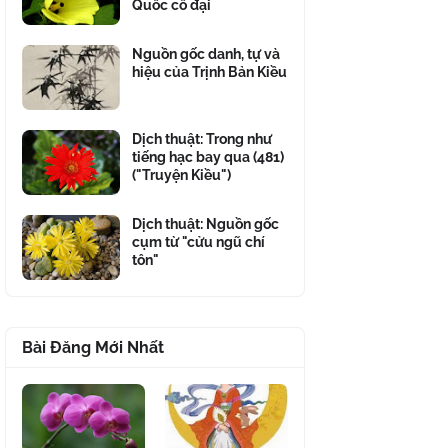
Quốc cổ đại
Nguồn gốc danh, tự và
hiệu của Trịnh Bản Kiều
Dịch thuật: Trong như
tiếng hạc bay qua (481)
("Truyện Kiều")
Dịch thuật: Nguồn gốc
cụm từ "cửu ngũ chí
tôn"
Bài Đăng Mới Nhất