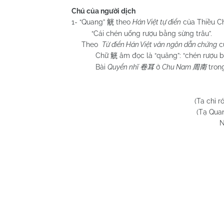
Chú của người dịch
1- “Quang”
theo
Hán Việt tự điển
của Thiều C
觥
“Cái chén uống rượu bằng sừng trâu”.
Theo
Từ điển Hán Việt văn ngôn dẫn chứng
c
Chữ
âm đọc là “quăng”: “chén rượu b
觥
Bài
Quyển nhĩ
ở
Chu
Nam
tron
卷耳
周南
(Ta chỉ 
(Tạ Qua
N