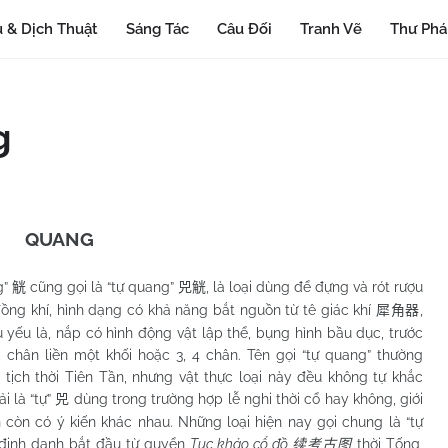
 & Dịch Thuật
Sáng Tác
Câu Đối
Tranh Vẽ
Thư Ph
g
QUANG
g”
cũng gọi là “tự quang”
, là loại dùng để đựng và rót rượu
觥
兕觥
ồng khí, hình dạng có khả năng bắt nguồn từ tê giác khí
,
犀角器
 yếu là, nắp có hình động vật lập thể, bụng hình bầu dục, trước
 chân liền một khối hoặc 3, 4 chân. Tên gọi “tự quang” thường
 tịch thời Tiên Tần, nhưng vật thực loại này đều không tự khắc
ải là “tự”
dùng trong trường hợp lễ nghi thời cổ hay không, giới
兕
 còn có ý kiến khác nhau. Những loại hiện nay gọi chung là “tự
định danh bắt đầu từ quyển
Tục khảo cổ đồ
thời Tống,
续考古图