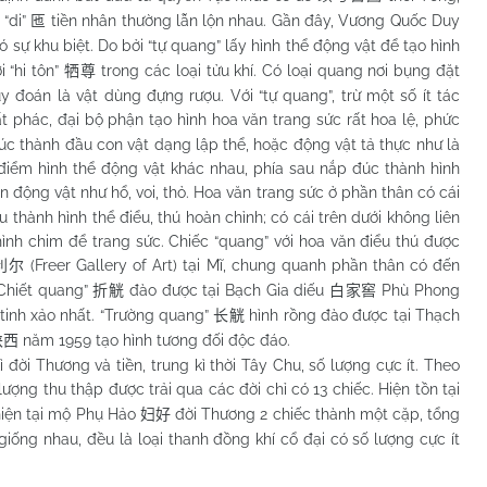
 “di”
tiền nhân thường lẫn lộn nhau. Gần đây, Vương Quốc Duy
匜
ó sự khu biệt. Do bởi “tự quang” lấy hình thể động vật để tạo hình
i “hi tôn”
trong các loại tửu khí. Có loại quang nơi bụng đặt
牺尊
đoán là vật dùng đựng rượu. Với “tự quang”, trừ một số ít tác
hất phác, đại bộ phận tạo hình hoa văn trang sức rất hoa lệ, phức
úc thành đầu con vật dạng lập thể, hoặc động vật tả thực như là
c điểm hình thể động vật khác nhau, phía sau nắp đúc thành hình
n động vật như hổ, voi, thỏ. Hoa văn trang sức ở phần thân có cái
u thành hình thể điểu, thú hoàn chỉnh; có cái trên dưới không liên
ình chim để trang sức. Chiếc “quang” với hoa văn điểu thú được
(Freer Gallery of Art) tại Mĩ, chung quanh phần thân có đến
利尔
“Chiết quang”
đào được tại Bạch Gia diếu
Phù Phong
折觥
白家窖
tinh xảo nhất. “Trường quang”
hình rồng đào được tại Thạch
长觥
năm 1959 tạo hình tương đối độc đáo.
陕西
Thương và tiền, trung kì thời Tây Chu, số lượng cực ít. Theo
 lượng thu thập được trải qua các đời chỉ có 13 chiếc. Hiện tồn tại
hiện tại mộ Phụ Hảo
đời Thương 2 chiếc thành một cặp, tổng
妇好
giống nhau, đều là loại thanh đồng khí cổ đại có số lượng cực ít