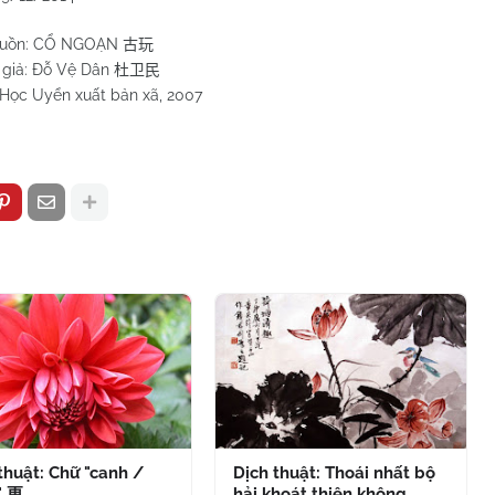
uồn: CỔ NGOẠN
古玩
 giả: Đỗ Vệ Dân
杜卫民
 Học Uyển xuất bản xã, 2007
thuật: Chữ "canh /
Dịch thuật: Thoái nhất bộ
" 更
hải khoát thiên không