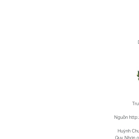
Tru
Nguồn http
Huỳnh Chương 
Quy Nhơn 09/12/