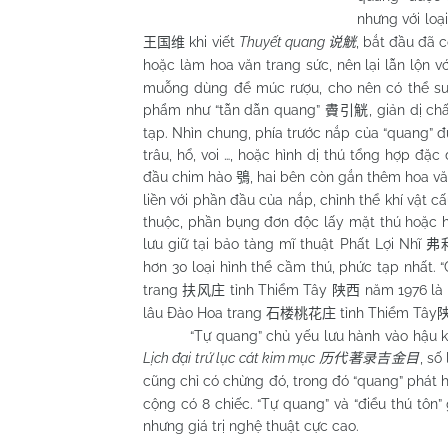
nhưng với loại
khi viết
Thuyết quang
, bắt đầu đã c
王国维
说觥
hoặc làm hoa văn trang sức, nên lại lẫn lộn vớ
muỗng dùng để múc rượu, cho nên có thể suy 
phẩm như “tẫn dẫn quang”
, giản dị c
賮引觥
tạp. Nhìn chung, phía trước nắp của “quang” đ
trâu, hổ, voi …, hoặc hình dị thú tổng hợp đặ
đầu chim hào
, hai bên còn gắn thêm hoa vă
鴞
liền với phần đầu của nắp, chỉnh thể khí vật cấ
thuộc, phần bụng đơn độc lấy mặt thú hoặc h
lưu giữ tại bảo tàng mĩ thuật Phất Lợi Nhĩ
弗
hơn 30 loại hình thể cầm thú, phức tạp nhất. 
trang
tỉnh Thiểm Tây
năm 1976 là 
扶风庄
陕西
lâu Đào Hoa trang
tỉnh Thiểm Tây
石楼桃花庄
“Tự quang” chủ yếu lưu hành vào hậu kì đời 
Lịch đại trứ lục cát kim mục
, số
历代著录吉金目
cũng chỉ có chừng đó, trong đó “quang” phát 
cộng có 8 chiếc. “Tự quang” và “điểu thú tôn” 
nhưng giá trị nghệ thuật cực cao.