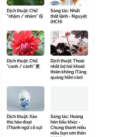
Dịch thuật: Chữ
Sáng tác: Nhất
"nhậm / nhâm" 任
thất lệnh - Nguyệt
(HCH)
Dịch thuật: Chữ
Dịch thuật: Thoái
"canh / cánh" 更
nhất bộ hải khoát
thiên không (Tăng
quảng hiền văn)
Dịch thuật: Xảo
Sáng tác: Hoàng
thủ hào đoạt
hôn tiểu khúc -
(Thành ngữ cố sự)
Chung thanh niểu
niểu bạn sơn thôn