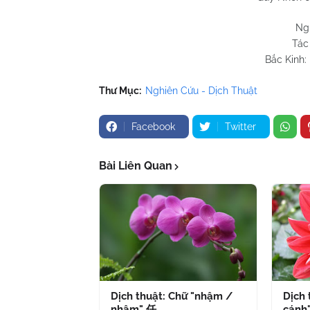
Ng
Tác
Bắc Kinh:
Thư Mục:
Nghiên Cứu - Dịch Thuật
Facebook
Twitter
Bài Liên Quan
Dịch thuật: Chữ "nhậm /
Dịch 
nhâm" 任
cánh