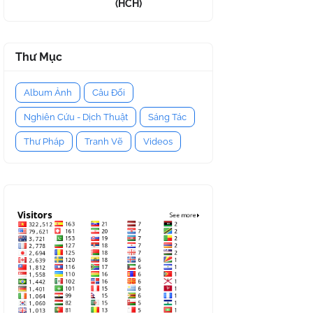
(HCH)
Thư Mục
Album Ảnh
Câu Đối
Nghiên Cứu - Dịch Thuật
Sáng Tác
Thư Pháp
Tranh Vẽ
Videos