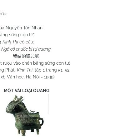
hửu:
ủa Nguyên Tôn Nhan:
ằng sừng con tê”.
g
Kinh Thi
có câu:
Ngã cô chước bỉ tự quang
我姑酌彼兕觥
rót rượu vào chén bằng sừng con tự)
ng Phát:
Kinh Thi
, tập 1 trang 51, 52
xb Văn học, Hà Nội - 1999)
MỘT VÀI LOẠI QUANG