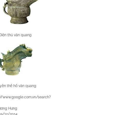
Diện thú văn quang
yền thế hổ văn quang
://www.google.com.vn/search?
Hưng
2014