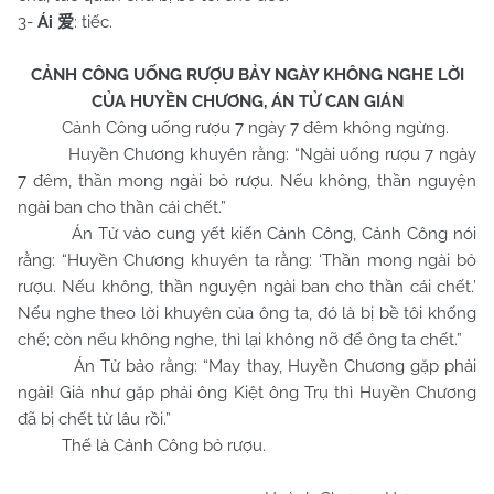
3-
Ái
: tiếc.
爱
CẢNH CÔNG UỐNG RƯỢU BẢY NGÀY KHÔNG NGHE LỜI
CỦA HUYỀN CHƯƠNG, ÁN TỬ CAN GIÁN
Cảnh Công uống rượu 7 ngày 7 đêm không ngừng.
Huyền Chương khuyên rằng: “Ngài uống rượu 7 ngày
7 đêm, thần mong ngài bỏ rượu. Nếu không, thần nguyện
ngài ban cho thần cái chết.”
Án Tử vào cung yết kiến Cảnh Công, Cảnh Công nói
rằng: “Huyền Chương khuyên ta rằng: ‘Thần mong ngài bỏ
rượu. Nếu không, thần nguyện ngài ban cho thần cái chết.’
Nếu nghe theo lời khuyên của ông ta, đó là bị bề tôi khống
chế; còn nếu không nghe, thì lại không nỡ để ông ta chết.”
Án Tử bảo rằng: “May thay, Huyền Chương gặp phải
ngài! Giả như gặp phải ông Kiệt ông Trụ thì Huyền Chương
đã bị chết từ lâu rồi.”
Thế là Cảnh Công bỏ rượu.