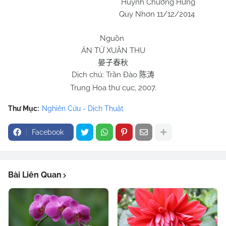
Huỳnh Chương Hưng
Quy Nhơn 11/12/2014
Nguồn
ÁN TỬ XUÂN THU
晏子春秋
Dịch chú: Trần Đào
陈涛
Trung Hoa thư cục, 2007.
Thư Mục:
Nghiên Cứu - Dịch Thuật
Facebook
Bài Liên Quan