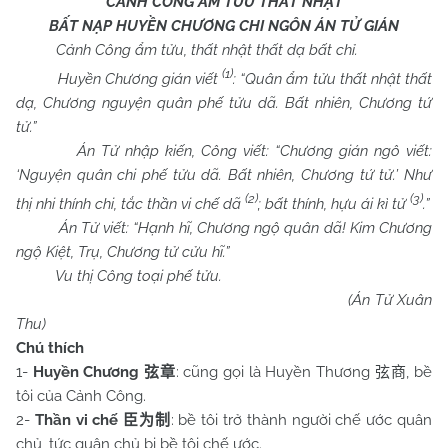
CẢNH CÔNG ẨM TỬU THẤT NHẬT
BẤT NẠP HUYỀN CHƯƠNG CHI NGÔN ÁN TỬ GIÁN
Cảnh Công ẩm tửu, thất nhật thất dạ bất chỉ.
(1)
Huyền Chương gián viết
: “Quân ẩm tửu thất nhật thất
dạ, Chương nguyện quân phế tửu dã. Bất nhiên, Chương tứ
tử.”
Án Tử nhập kiến, Công viết: “Chương gián ngô viết:
‘Nguyện quân chi phế tửu dã. Bất nhiên, Chương tứ tử.’ Như
(2)
(3)
thị nhi thính chi, tắc thần vi chế dã
; bất thính, hựu ái kì tử
.”
Án Tử viết: “Hạnh hĩ, Chương ngộ quân dã! Kim Chương
ngộ Kiệt, Trụ, Chương tử cửu hĩ.”
Vu thị Công toại phế tửu.
(Án Tử Xuân
Thu)
Chú thích
1-
Huyền Chương
: cũng gọi là Huyền Thương
, bề
弦章
弦商
tôi của Cảnh Công.
2-
Thần vi chế
: bề tôi trở thành người chế ước quân
臣为制
chủ, tức quân chủ bị bề tôi chế ước.