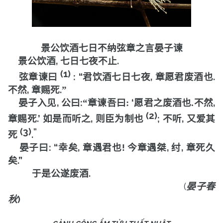
景公饮酒七日不纳弦章之言晏子谏
,
.
景公饮酒
七日七夜不止
(1)
: “
,
.
弦章谏曰
君饮酒七日七夜
章愿君废酒也
,
.
不然
章赐死
”
,
:
‘
,
晏子入见
公曰
“
章谏吾曰
:
愿君之废酒也
.
不然
(2)
.’
,
;
,
章赐死
如是而听之
则臣为制也
不听
又爱其
(3)
”
.
死
: “
,
!
,
,
晏子曰
幸矣
章遇君也
今章遇桀
纣
章死久
.”
矣
.
于是公遂废酒
(
晏子春
)
秋