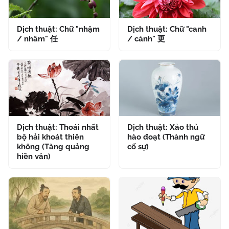
Dịch thuật: Chữ "nhậm
Dịch thuật: Chữ "canh
/ nhâm" 任
/ cánh" 更
Dịch thuật: Thoái nhất
Dịch thuật: Xảo thủ
bộ hải khoát thiên
hào đoạt (Thành ngữ
không (Tăng quảng
cố sự)
hiền văn)