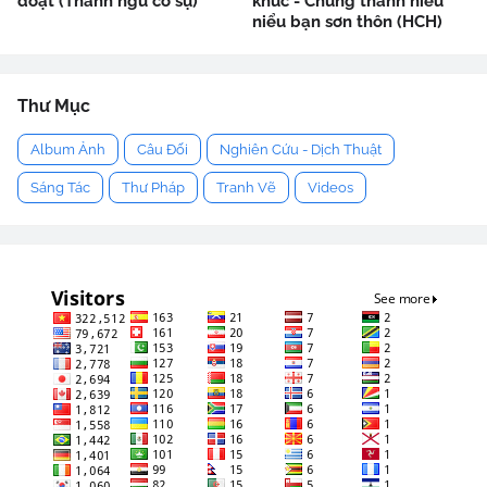
đoạt (Thành ngữ cố sự)
khúc - Chung thanh niểu
niểu bạn sơn thôn (HCH)
Thư Mục
Album Ảnh
Câu Đối
Nghiên Cứu - Dịch Thuật
Sáng Tác
Thư Pháp
Tranh Vẽ
Videos