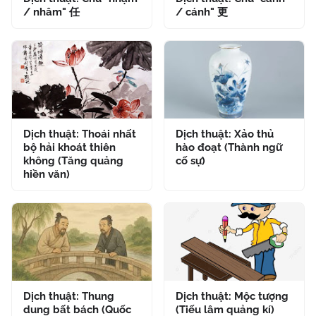
/ nhâm" 任
/ cánh" 更
Dịch thuật: Thoái nhất
Dịch thuật: Xảo thủ
bộ hải khoát thiên
hào đoạt (Thành ngữ
không (Tăng quảng
cố sự)
hiền văn)
Dịch thuật: Thung
Dịch thuật: Mộc tượng
dung bất bách (Quốc
(Tiếu lâm quảng kí)