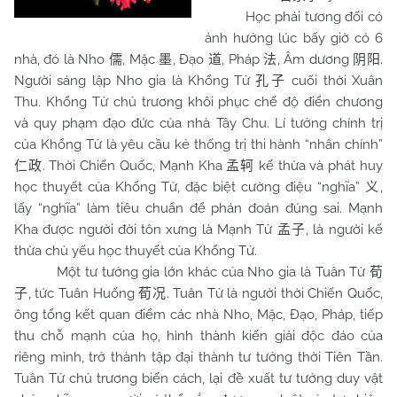
Học phái tương đối có
ảnh hưởng lúc bấy giờ có 6
nhà, đó là Nho
, Mặc
, Đạo
, Pháp
, Âm dương
.
儒
墨
道
法
阴阳
Người sáng lập Nho gia là Khổng Tử
cuối thời Xuân
孔子
Thu. Khổng Tử chủ trương khôi phục chế độ điển chương
và quy phạm đạo đức của nhà Tây Chu. Lí tưởng chính trị
của Khổng Tử là yêu cầu kẻ thống trị thi hành “nhân chính”
. Thời Chiến Quốc, Mạnh Kha
kế thừa và phát huy
仁政
孟轲
học thuyết của Khổng Tử, đặc biệt cường điệu “nghĩa”
,
义
lấy “nghĩa” làm tiêu chuẩn để phán đoán đúng sai. Mạnh
Kha được người đời tôn xưng là Mạnh Tử
, là người kế
孟子
thừa chủ yếu học thuyết của Khổng Tử.
Một tư tưởng gia lớn khác của Nho gia là Tuân Tử
荀
, tức Tuân Huống
. Tuân Tử là người thời Chiến Quốc,
子
荀况
ông tổng kết quan điểm các nhà Nho, Mặc, Đạo, Pháp, tiếp
thu chỗ mạnh của họ, hình thành kiến giải độc đáo của
riêng mình, trở thành tập đại thành tư tưởng thời Tiên Tần.
Tuân Tử chủ trương biến cách, lại đề xuất tư tưởng duy vật