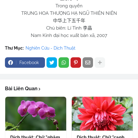
Trong quyển
TRUNG HOA THƯỢNG HẠ NGŨ THIÊN NIÊN
中华上下五千年
Chủ biên: Lí Tinh
李晶
Nam Kinh đại học xuất bản xã, 2007
Thư Mục:
Nghiên Cứu - Dịch Thuật
Facebook
Bài Liên Quan
Dịch thuật: Chữ "nhậm
Dịch thuật: Chữ "canh