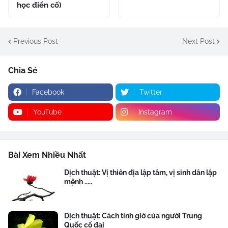
học điển cố)
Previous Post
Next Post
Chia Sẻ
Facebook
Twitter
YouTube
Instagram
Bài Xem Nhiều Nhất
Dịch thuật: Vị thiên địa lập tâm, vị sinh dân lập
mệnh .....
Dịch thuật: Cách tính giờ của người Trung
Quốc cổ đại