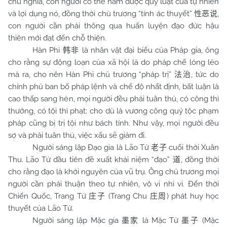
chủ nghĩa, con người có thể nắm được quy luật của tự nhiên
và lợi dụng nó, đồng thời chủ trương “tính ác thuyết”
,
性恶说
con người cần phải thông qua huấn luyện đạo đức hậu
thiên mới đạt đến chỗ thiện.
Hàn Phi
là nhân vật đại biểu của Pháp gia, ông
韩非
cho rằng sự động loạn của xã hội là do pháp chế lỏng lẻo
mà ra, cho nên Hàn Phi chủ trương “pháp trị”
, tức do
法治
chính phủ ban bố pháp lệnh và chế độ nhất định, bất luận là
cao thấp sang hèn, mọi người đều phải tuân thủ, có công thì
thưởng, có tội thì phạt; cho dù là vương công quý tộc phạm
pháp cũng bị trị tội như bách tính. Như vậy, mọi người đều
sợ và phải tuân thủ, việc xấu sẽ giảm đi.
Người sáng lập Đạo gia là Lão Tử
cuối thời Xuân
老子
Thu. Lão Tử đầu tiên đề xuất khái niệm “đạo”
, đồng thời
道
cho rằng đạo là khởi nguyên của vũ trụ. Ông chủ trương mọi
người cần phải thuận theo tự nhiên, vô vi nhi vi. Đến thời
Chiến Quốc, Trang Tử
(Trang Chu
) phát huy học
庄子
庄周
thuyết của Lão Tử.
Người sáng lập Mặc gia
là Mặc Tử
(Mặc
墨家
墨子