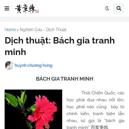
Home
Nghiên Cứu - Dịch Thuật
Dịch thuật: Bách gia tranh
minh
huỳnh chương hưng
BÁCH GIA TRANH MINH
Thời Chiến Quốc, các
học phái đua nhau nổi lên,
học phái nào cũng bày tỏ
chính kiến, tranh biện lẫn
nhau, sử gọi là “bách gia
tranh minh”
.
百家争鸣