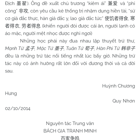
Địch
). Ông đề xuất chủ trương “kiêm ái”
và “phi
墨翟
兼爱
công”
, còn yêu cầu kẻ thống trị nhậm dụng hiền tài, “sử
非攻
cơ giả đắc thực, hàn giả đắc y, lao giả đắc tức”
,
使饥者得食
寒
,
(khiến người đói được cái ăn, người lạnh có
者得衣
劳者得息
áo mặc, người mệt nhọc được nghỉ ngơi)
Những học phái này đua nhau lập thuyết trứ thư,
Mạnh Tử
, Mặc Tử
, Tuân Tử
, Hàn Phi Tử
孟子
墨子
荀子
韩非子
đều là những trứ tác nổi tiếng nhất lúc bấy giờ. Những trứ
tác này có ảnh hưởng rất lớn đối với đương thời và cả đời
sau.
Huỳnh Chương
Hưng
Quy Nhơn
02/10/2014
Nguyên tác Trung văn
BÁCH GIA TRANH MINH
百家争鸣