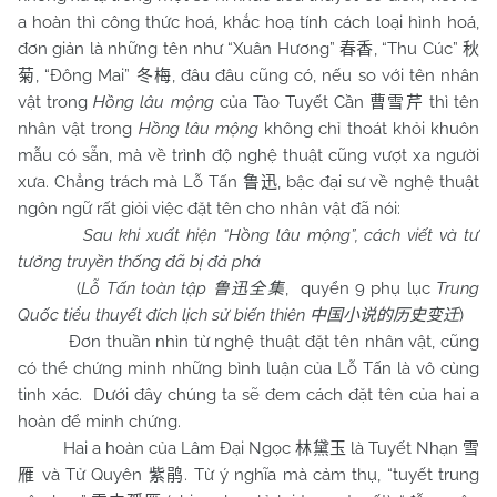
a hoàn thì công thức hoá, khắc hoạ tính cách loại hình hoá,
đơn giản là những tên như “Xuân Hương”
, “Thu Cúc”
春香
秋
, “Đông Mai”
, đâu đâu cũng có, nếu so với tên nhân
菊
冬梅
vật trong
Hồng lâu mộng
của Tào Tuyết Cần
thì tên
曹雪芹
nhân vật trong
Hồng lâu mộng
không chỉ thoát khỏi khuôn
mẫu có sẵn, mà về trình độ nghệ thuật cũng vượt xa người
xưa. Chẳng trách mà Lỗ Tấn
, bậc đại sư về nghệ thuật
鲁迅
ngôn ngữ rất giỏi việc đặt tên cho nhân vật đã nói:
Sau khi xuất hiện “Hồng lâu mộng”, cách viết và tư
tưởng truyền thống đã bị đả phá
(
Lỗ Tấn toàn tập
, quyển 9 phụ lục
Trung
鲁迅全集
Quốc tiểu thuyết đích lịch sử biến thiên
)
中国小说的历史变迁
Đơn thuần nhìn từ nghệ thuật đặt tên nhân vật, cũng
có thể chứng minh những bình luận của Lỗ Tấn là vô cùng
tinh xác. Dưới đây chúng ta sẽ đem cách đặt tên của hai a
hoàn để minh chứng.
Hai a hoàn của Lâm Đại Ngọc
là Tuyết Nhạn
林黛玉
雪
và Tử Quyên
. Từ ý nghĩa mà cảm thụ, “tuyết trung
雁
紫鹃