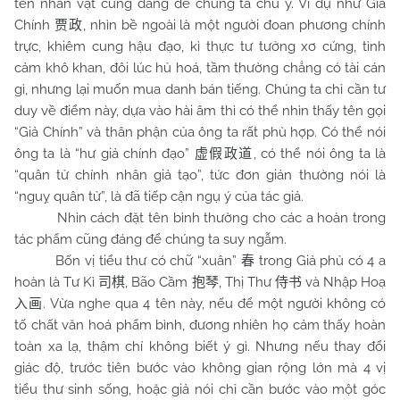
tên nhân vật cũng đáng để chúng ta chú ý. Ví dụ như Giả
Chính
, nhìn bề ngoài là một người đoan phương chính
贾政
trực, khiêm cung hậu đạo, kì thực tư tưởng xơ cứng, tình
cảm khô khan, đôi lúc hủ hoá, tầm thường chẳng có tài cán
gì, nhưng lại muốn mua danh bán tiếng. Chúng ta chỉ cần tư
duy về điểm này, dựa vào hài âm thì có thể nhìn thấy tên gọi
“Giả Chính” và thân phận của ông ta rất phù hợp. Có thể nói
ông ta là “hư giả chính đạo”
, có thể nói ông ta là
虚假政道
“quân tử chính nhân giả tạo”, tức đơn giản thường nói là
“nguỵ quân tử”, là đã tiếp cận ngụ ý của tác giả.
Nhìn cách đặt tên bình thường cho các a hoàn trong
tác phẩm cũng đáng để chúng ta suy ngẫm.
Bốn vị tiểu thư có chữ “xuân”
trong Giả phủ có 4 a
春
hoàn là Tư Kì
, Bão Cầm
, Thị Thư
và Nhập Hoạ
司棋
抱琴
侍书
. Vừa nghe qua 4 tên này, nếu để một người không có
入画
tố chất văn hoá phẩm bình, đương nhiên họ cảm thấy hoàn
toàn xa lạ, thậm chí không biết ý gì. Nhưng nếu thay đổi
giác độ, trước tiên bước vào không gian rộng lớn mà 4 vị
tiểu thư sinh sống, hoặc giả nói chỉ cần bước vào một góc