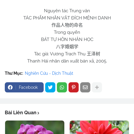
Nguyên tác Trung văn
TÁC PHẨM NHÂN VẬT ĐÍCH MỆNH DANH
作品人物的命名
Trong quyển
BÁT TỰ HÔN NHÂN HỌC
八字婚姻学
Tác giả: Vương Trạch Thụ
王泽树
Thanh Hải nhân dân xuất bản xã, 2005.
Thư Mục:
Nghiên Cứu - Dịch Thuật
Facebook
Bài Liên Quan