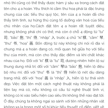
nhỏ thì cũng có thể thấy được hàm ý sâu xa trong cách đặt
tên cho 4 a hoàn. Yêu thích kì cầm thư hoạ phải là đặc trưng
chung của các tiểu thư quý tộc, tên của 4 a hoàn đã cho
thấy tính tình, sự hứng thú cùng tố dưỡng văn hoá của tiểu
chủ nhân của họ.Cách đặt tên 4 a hoàn rất tuyệt diệu,
nhưng không phải chỉ có thế, mà còn ở chỗ 4 động từ “tư”
, “bão”
, “thị”
, “nhập”
trước 4 chữ “kì”
, “cầm”
,
司
抱
侍
入
棋
琴
“thư”
, “hoạ”
. Bốn động từ này không chỉ nói rõ địa vị
书
画
chung mà 4 a hoàn đang có, mối quan hệ giữa họ với tiểu
thư của mình, mà còn cho thấy đặc điểm và khí chất khác
nhau của họ. Đối với “kì”
là “tư”
, đương nhiên hiển lộ sự
棋
司
thung dung nhã trí; đối với “cầm”
là “bão”
, hiển lộ điệu
琴
抱
bộ nhu mì; đối với “thư”
là “thị”
hiển lộ nét dịu dàng
书
侍
trang nhã; đối với “hoạ”
là “nhập”
, hiển lộ tư thái xinh
画
入
đẹp. Việc đặt tên một cách nghệ thuật này không phải là
tiện tay mà có, nếu không có cấu tứ nghệ thuật tinh vi,
không có kỉ xảo biểu hiện cao siêu thì không thể nào đạt tới.
Ở đây, chúng ta không ngại so sánh với tên những nhân vật
không xa lạ trong một số hí khúc tiểu thuyết cổ điển, viết về