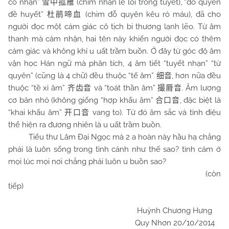
cô nhạn”
(chim nhạn lẻ loi trong tuyết), “đỗ quyên
雪中孤雁
đề huyết”
(chim đỗ quyên kêu rỏ máu), đã cho
杜鹃啼血
người đọc một cảm giác cô tịch bi thương lạnh lẽo. Từ âm
thanh mà cảm nhận, hai tên này khiến người đọc có thêm
cảm giác và không khí u uất trầm buồn. Ở đây từ góc độ âm
vận học Hán ngữ mà phân tích, 4 âm tiết “tuyết nhạn” “tử
quyên” (cũng là 4 chữ) đều thuộc “tế âm”
, hơn nữa đều
细音
thuộc “tề xỉ âm”
và “toát thần âm”
. Âm lượng
齐齿音
撮脣音
cơ bản nhỏ (không giống “hợp khẩu âm”
, đặc biệt là
合口音
“khai khẩu âm”
vang to). Từ đó âm sắc và tình điệu
开口音
thể hiện ra đương nhiên là u uất trầm buồn.
Tiểu thư Lâm Đại Ngọc mà 2 a hoàn này hầu hạ chẳng
phải là luôn sống trong tình cảnh như thế sao? tình cảm ở
mọi lúc mọi nơi chẳng phải luôn u buồn sao?
(còn
tiếp)
Huỳnh Chương Hưng
Quy Nhơn 20/10/2014