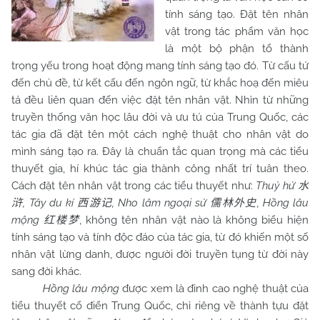
tính sáng tạo. Đặt tên nhân
vật trong tác phẩm văn học
là một bộ phận tổ thành
trọng yếu trong hoạt động mang tính sáng tạo đó. Từ cấu tứ
đến chủ đề, từ kết cấu đến ngôn ngữ, từ khắc hoạ đến miêu
tả đều liên quan đến việc đặt tên nhân vật. Nhìn từ những
truyền thống văn học lâu đời và ưu tú của Trung Quốc, các
tác gia đã đặt tên một cách nghệ thuật cho nhân vật do
mình sáng tạo ra. Đây là chuẩn tắc quan trọng mà các tiểu
thuyết gia, hí khúc tác gia thành công nhất trí tuân theo.
Cách đặt tên nhân vật trong các tiểu thuyết như:
Thuỷ hử
水
, Tây du kí
, Nho lâm ngoại sử
, Hồng lâu
浒
西游记
儒林外史
mộng
, không tên nhân vật nào là không biểu hiện
红楼梦
tính sáng tạo và tính độc đáo của tác gia, từ đó khiến một số
nhân vật lừng danh, được người đời truyền tụng từ đời này
sang đời khác.
Hồng lâu mộng
được xem là đỉnh cao nghệ thuật của
tiểu thuyết cổ điển Trung Quốc, chỉ riêng về thành tựu đặt