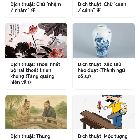
Dịch thuật: Chữ "nhậm
Dịch thuật: Chữ "canh
/ nhâm" 任
/ cánh" 更
Dịch thuật: Thoái nhất
Dịch thuật: Xảo thủ
bộ hải khoát thiên
hào đoạt (Thành ngữ
không (Tăng quảng
cố sự)
hiền văn)
Dịch thuật: Thung
Dịch thuật: Mộc tượng