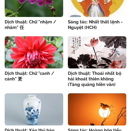
Dịch thuật: Chữ "nhậm /
Sáng tác: Nhất thất lệnh -
nhâm" 任
Nguyệt (HCH)
Dịch thuật: Chữ "canh /
Dịch thuật: Thoái nhất bộ
cánh" 更
hải khoát thiên không
(Tăng quảng hiền văn)
Dịch thuật: Xảo thủ hào
Sáng tác: Hoàng hôn tiểu