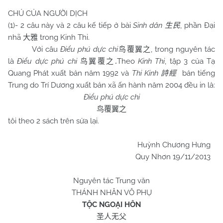
CHÚ CỦA NGƯỜI DỊCH
(1)- 2 câu này và 2 câu kế tiếp ở bài
Sinh dân
, phần Đại
生民
nhã
trong Kinh Thi.
大雅
Với câu
Điểu phú dực chi
, trong nguyên tác
鸟覆翼之
là
Điểu dực phú chi
Theo
Kinh Thi
, tập 3 của Tạ
鸟翼覆之
.
Quang Phát xuất bản năm 1992 và
Thi Kinh
bản tiếng
詩經
Trung do Trí Dương xuất bản xã ấn hành năm 2004 đều in là:
Điểu phú dực chi
鸟覆翼之
tôi theo 2 sách trên sửa lại.
Huỳnh Chương Hưng
Quy Nhơn 19/11/2013
Nguyên tác Trung văn
THÁNH NHÂN VÔ PHỤ
TỘC NGOẠI HÔN
圣人无父