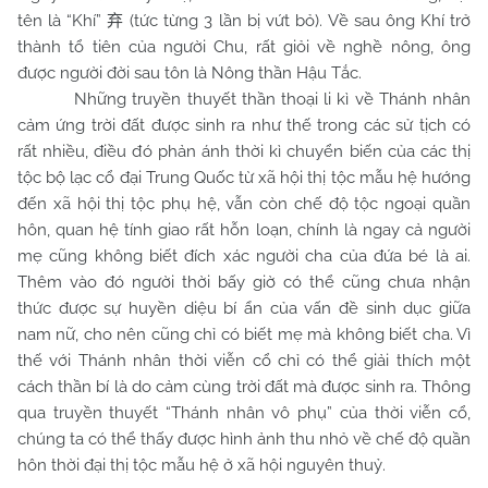
tên là “Khí”
(tức từng 3 lần bị vứt bỏ). Về sau ông Khí trở
弃
thành tổ tiên của người
Chu
, rất giỏi về nghề nông, ông
được người đời sau tôn là Nông thần Hậu Tắc.
Những truyền thuyết thần thoại li kì về Thánh nhân
cảm ứng trời đất được sinh ra như thế trong các sử tịch có
rất nhiều, điều đó phản ánh thời kì chuyển biến của các thị
tộc bộ lạc cổ đại Trung Quốc từ xã hội thị tộc mẫu hệ hướng
đến xã hội thị tộc phụ hệ, vẫn còn chế độ tộc ngoại quần
hôn, quan hệ tính giao rất hỗn loạn, chính là ngay cả người
mẹ cũng không biết đích xác người cha của đứa bé là ai.
Thêm vào đó người thời bấy giờ có thể cũng chưa nhận
thức được sự huyền diệu bí ẩn của vấn đề sinh dục giữa
nam nữ, cho nên cũng chỉ có biết mẹ mà không biết cha. Vì
thế với Thánh nhân thời viễn cổ chỉ có thể giải thích một
cách thần bí là do cảm cùng trời đất mà được sinh ra. Thông
qua truyền thuyết “Thánh nhân vô phụ” của thời viễn cổ,
chúng ta có thể thấy được hình ảnh thu nhỏ về chế độ quần
hôn thời đại thị tộc mẫu hệ ở xã hội nguyên thuỷ.