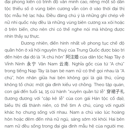
đại phong kiến có trình độ văn minh cao, riêng một số dân
tộc thiểu số ở vùng biên cương vẫn còn ở vào thời đại thị
tộc mẫu hệ lạc hậu. Điều đáng chú ý là những ghi chép về
nữ nhi quốc này đều là những vùng biên cương xa xôi hoặc
ở trên biển, cho nên chỉ có thể nghe nói mà không được
nhìn thấy sự thực.
Đương nhiên, điển hình nhất về phong tục chế độ
quần hôn ở xã hội nguyên thuỷ của Trung Quốc được bảo trì
đến hiện đại đó là “A chú hôn”
của dân tộc Nạp Tây ở
阿注婚
Vĩnh Ninh
Vân
Nam
. Nghĩa gốc của từ “A chú”
永宁
云南
trong tiếng Nạp Tây là bạn bè nam nữ có thể gọi nhau là “A
chú”, hôn nhân giữa hai bên không gọi là giá thú, cũng
không tổ chức một gia đình kiểu vợ chồng. Theo tập quán,
con gái đến tuổi 14, 15 cử hành “xuyên quần tử lễ”
穿裙子礼
(tương đương với “cập kê lễ” của con gái Hán tộc cổ đại),
biểu thị đã thành niên, có thể tìm A chú, cùng với người
khác họ chung sống với nhau.
Nam
a chú vào lúc hoàng
hôn hoặc đêm đến nhà nữ ngủ, sáng sớm rời khỏi. Hai bên
nam nữ đều sống trong đại gia đình mẫu hệ của người mẹ.