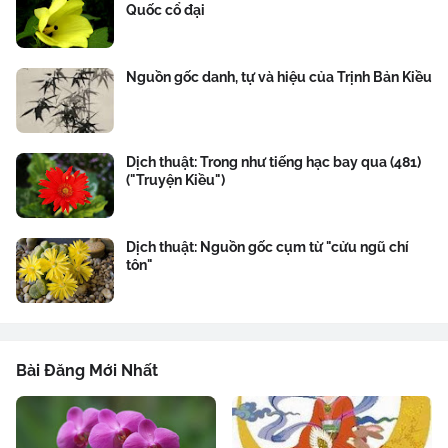
Quốc cổ đại
Nguồn gốc danh, tự và hiệu của Trịnh Bản Kiều
Dịch thuật: Trong như tiếng hạc bay qua (481)
("Truyện Kiều")
Dịch thuật: Nguồn gốc cụm từ "cửu ngũ chí
tôn"
Bài Đăng Mới Nhất