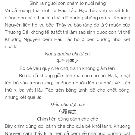
Sinh ra người con chăm lo nuôi nấng
Và đã mang thai sinh ra Hậu Tắc. Hậu Tắc sinh ra rất li kì,
giống như bào thai của loài dê nhưng không mở ra. Khương
Nguyên liền hỏi vu bốc. Thầy vu bảo rằng đó là ý muốn của
Thượng Đế, không tế tự tốt thì làm sao sinh được con. Vì thế
Khương Nguyên đem Hậu Tắc bỏ ở bên đường nhỏ, kết
quả là:
Ngưu dương phì tự chi
牛羊腓字之
Bò dê yêu quý che chở, tránh không giẫm lên.
Bò dê đã không giẫm lên mà còn cho bú. Bà lại nhặt
lên bỏ vào trong rừng, lại được người đốn củi nhặt về. Lần
thứ 3, bà vất Hậu Tắc trên băng lạnh để cho chết cóng,
nhưng kết quả là:
Điểu phú dực chi
鸟覆翼之
Chim liền dùng cánh che chở
Bầy chim dùng đôi cánh che cho đứa bé khỏi lạnh. Khương
Nguyên cảm thấy kì lạ, nên đã đem về nhà nuôi dưỡng, đặt