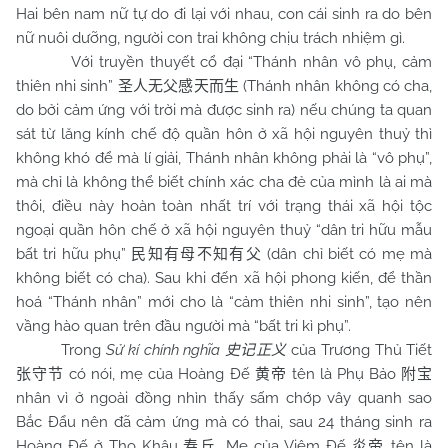
Hai bên nam nữ tự do đi lại với nhau, con cái sinh ra do bên
nữ nuôi dưỡng, người con trai không chịu trách nhiệm gì.
Với truyền thuyết cổ đại “Thánh nhân vô phụ, cảm
thiên nhi sinh”
(Thánh nhân không có cha,
圣人无父感天而生
do bởi cảm ứng với trời mà được sinh ra) nếu chúng ta quan
sát từ lăng kính chế độ quần hôn ở xã hội nguyên thuỷ thì
không khó để mà lí giải, Thánh nhân không phải là “vô phụ”,
mà chỉ là không thể biết chính xác cha đẻ của mình là ai mà
thôi, điều này hoàn toàn nhất trí với trạng thái xã hội tộc
ngoại quần hôn chế ở xã hội nguyên thuỷ “dân tri hữu mẫu
bất tri hữu phụ”
(dân chỉ biết có mẹ mà
民知有母不知有父
không biết có cha). Sau khi đến xã hội phong kiến, để thần
hoá “Thánh nhân” mới cho là “cảm thiên nhi sinh”, tạo nên
vầng hào quan trên đầu người mà “bất tri kì phụ”.
Trong
Sử kí chính nghĩa
của Trương Thủ Tiết
史记正义
có nói, mẹ của Hoàng Đế
tên là Phụ Bảo
张守节
黄帝
附宝
nhân vì ở ngoài đồng nhìn thấy sấm chớp vây quanh sao
Bắc Đẩu nên đã cảm ứng mà có thai, sau 24 tháng sinh ra
Hoàng Đế ở Thọ Khâu
. Mẹ của Viêm Đế
tên là
寿丘
炎帝