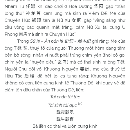
Nhâm Tự
khi dạo chơi ở Hoa Dương
gặp “thần
任姒
华阳
long thủ”
cảm ứng mà sinh ra Viêm Đế. Mẹ của
神龙首
Chuyên Húc
tên là Nữ Xu
, gặp “vầng sáng như
颛顼
女枢
cầu vồng bao quanh mặt trăng, cảm Nữ Xu tại cung U
Phòng
mà sinh ra Chuyên Húc”.
幽房
Trong
Sử kí – Ân bản kỉ
-
ghi rằng: Mẹ của
史记
殷本纪
ông Tiết
, thuỷ tổ của người Thương một hôm đang tắm
契
bên bờ sông, nhân vì nuốt phải trứng chim yến (thời cổ gọi
chim yến là “huyền điểu”
) mà có thai sinh ra ông Tiết.
玄鸟
Người Chu đối với Khương Nguyên
, mẹ của thuỷ tổ
姜嫄
Hậu Tắc
đã hết lời ca tụng rằng: Khương Nguyên
后稷
không có con, liền cung kính tế Thượng Đế, khi quay về đã
giẫm lên dấu chân của Thượng Đế, liền:
Tái chấn tái tức
(2)
Tái sinh tái dục
载震载夙
载生载育
Bà liền có thai và luôn cung kính