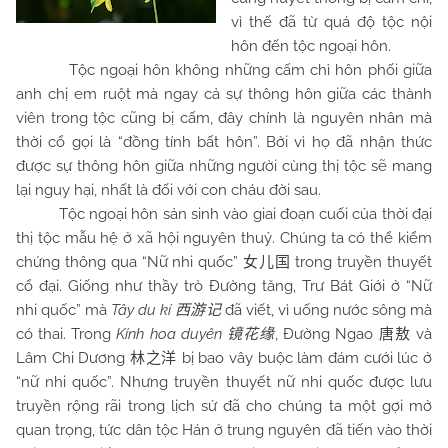
vì thế đã từ quá độ tộc nội
hôn đến tộc ngoại hôn.
Tộc ngoại hôn không những cấm chỉ hôn phối giữa
anh chị em ruột mà ngay cả sự thông hôn giữa các thành
viên trong tộc cũng bị cấm, đây chính là nguyên nhân mà
thời cổ gọi là “đồng tính bất hôn”. Bởi vì họ đã nhận thức
được sự thông hôn giữa những người cùng thị tộc sẽ mang
lại nguy hại, nhất là đối với con cháu đời sau.
Tộc ngoại hôn sản sinh vào giai đoạn cuối của thời đại
thị tộc mẫu hệ ở xã hội nguyên thuỷ. Chúng ta có thể kiểm
chứng thông qua “Nữ nhi quốc”
trong truyền thuyết
女儿国
cổ đại. Giống như thầy trò Đường tăng, Trư Bát Giới ở “Nữ
nhi quốc” mà
Tây du kí
đã viết, vì uống nước sông mà
西游记
có thai. Trong
Kính hoa duyên
, Đường Ngao
và
镜花缘
唐敖
Lâm Chi Dương
bị bao vây buộc làm đám cưới lúc ở
林之洋
“nữ nhi quốc”. Nhưng truyền thuyết nữ nhi quốc được lưu
truyền rộng rãi trong lịch sử đã cho chúng ta một gợi mở
quan trọng, tức dân tộc Hán ở trung nguyên đã tiến vào thời