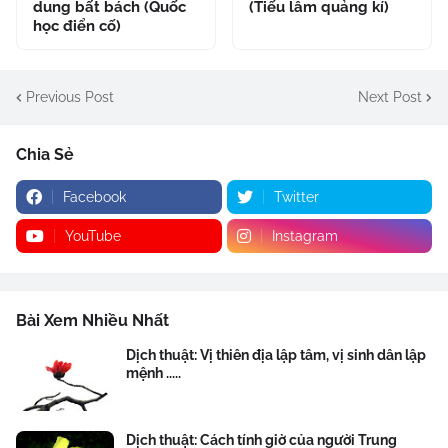
dung bất bách (Quốc
(Tiếu lâm quảng kí)
học điển cố)
Previous Post
Next Post
Chia Sẻ
Facebook
Twitter
YouTube
Instagram
Bài Xem Nhiều Nhất
Dịch thuật: Vị thiên địa lập tâm, vị sinh dân lập
mệnh .....
Dịch thuật: Cách tính giờ của người Trung