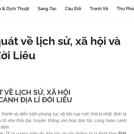
 & Dịch Thuật
Sáng Tác
Câu Đối
Tranh Vẽ
Thư Ph
uát về lịch sử, xã hội và
đời Liêu
 VỀ LỊCH SỬ, XÃ HỘI
ẢNH ĐỊA LÍ ĐỜI LIÊU
h và diễn biến phong tục xã hội của một thời kì nhất định là
 tố như thời đại, truyền thống văn hoá dân tộc cùng hoàn cảnh
 định.
êu
là vương triều đa dân tộc do tộc thống trị là Khất Đan
辽
契丹