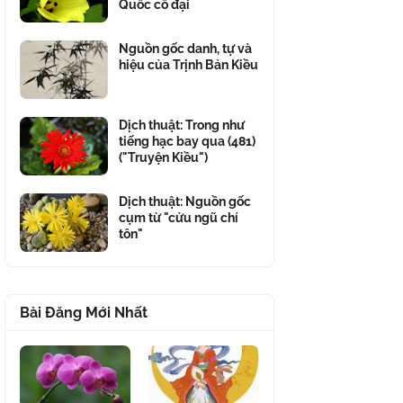
Quốc cổ đại
Nguồn gốc danh, tự và
hiệu của Trịnh Bản Kiều
Dịch thuật: Trong như
tiếng hạc bay qua (481)
("Truyện Kiều")
Dịch thuật: Nguồn gốc
cụm từ "cửu ngũ chí
tôn"
Bài Đăng Mới Nhất