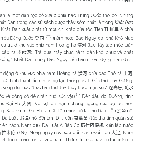
 một dân tộc cổ xưa ở phía bắc Trung Quốc thời cổ. Những
hất Đan trong các sử sách được thấy sớm nhất là trong
Khất Đan
Khất Đan xuất phát từ một chi khác của tộc Tiên Ti
ở phía
鲜卑
(***)
n hiệu Đăng Quốc
(năm 388), Bắc Nguỵ đại phá Khố Mạc
登国
về cư trú ở khu vực phía nam Hoàng hà
(tức Tây lạp mộc luân
潢河
o cáp hà
). Trải qua mấy chục năm, dần khôi phục và phát
老哈河
uế cống”, Khất Đan cùng Bắc Nguỵ tiến hành hoạt động mậu dịch,
t động ở khu vực phía nam Hoàng hà
phía bắc Thổ hà
.
潢河
土河
chưa hình thành liên minh bộ lạc thống nhất. Đến thời Tuỳ Đường,
c sống du mục “trục hàn thử, tuỳ thuỷ thảo mục súc”
,
逐寒暑
随水
(1)
ước và đồng cỏ để chăn nuôi súc vật)
. Đến đầu đời Đường, hình
 họ Đại Hạ
. Với sự lớn mạnh không ngừng của bộ lạc, nên
大贺
g. Sau khi họ Đại Hạ tan rã, liên minh bộ lạc họ Dao Liễn
nổi
遥辇
ọ Da Luật
) nối đời làm Di li cận
(tức thủ lĩnh quân sự)
耶律
夷离堇
 hiển hách. Năm 916, Da Luật A Bảo Cơ
kiến lập nước
耶律阿保机
ở Nội Mông ngày nay, sau đổi thành Đại Liêu
. Năm
西拉木伦
大辽
diệt, tổng cộng tồn tại 209 năm. Thời kì lịch sử này, có lúc xưng là