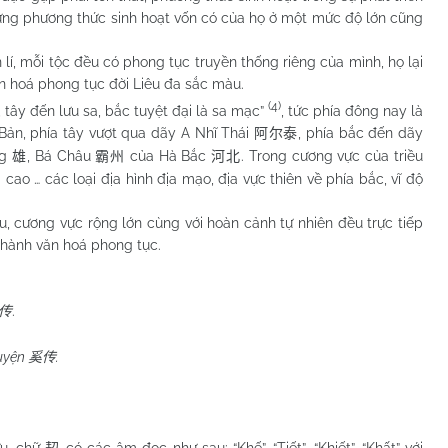
ưng phương thức sinh hoạt vốn có của họ ở một mức độ lớn cũng
 mỗi tộc đều có phong tục truyền thống riêng của mình, họ lại
n hoá phong tục đời Liêu đa sắc màu.
(4)
ây đến lưu sa, bắc tuyệt đại là sa mạc”
, tức phía đông nay là
 Bản, phía tây vượt qua dãy A Nhĩ Thái
, phía bắc đến dãy
阿尔泰
ng
, Bá Châu
của Hà Bắc
. Trong cương vực của triều
雄
霸州
河北
cao … các loại địa hình địa mạo, địa vực thiên về phía bắc, vĩ độ
ương vực rộng lớn cùng với hoàn cảnh tự nhiên đều trực tiếp
 thành văn hoá phong tục.
.
传
uyện
.
奚传
u, chữ
có các âm đọc như sau: “Khế”, “Tiết”, “Khiết”, “Khất” với