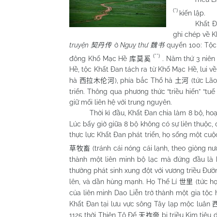
(*)
kiến lập.
Khất Đan là
ghi chép về K
truyện
ở
Nguỵ thư
quyển 100: Tộc 
契丹传
魏书
(**)
đông Khố Mạc Hề
. Năm thứ 3 niê
库莫奚
Hề, tộc Khất Đan tách ra từ Khố Mạc Hề, lui 
hà
), phía bắc Thổ hà
(tức Lã
西拉木伦河
土河
triển. Thông qua phương thức “triều hiến” “t
giữ mối liên hệ với trung nguyên.
Thời kì đầu, Khất Đan chia làm 8 bộ, hoạ
Lúc bấy giờ giữa 8 bộ không có sự liên thuộc, 
thực lực Khất Đan phát triển, họ sống một cuộ
(tránh cái nóng cái lạnh, theo giòng n
草牧畜
thành một liên minh bộ lạc mà đứng đầu là
thường phát sinh xung đột với vương triều Đườn
lên, và dần hùng mạnh. Họ Thế Lí
(tức h
世里
của liên minh Dao Liễn trở thành một gia tộc
Khất Đan tại lưu vực sông Tây lạp mộc luân
1125 thời Thiên Tộ Đế
bị triều Kim tiêu 
天祚帝