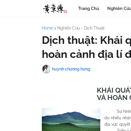
Trang Chủ
Nghiên Cứu
Home
Nghiên Cứu - Dịch Thuật
Dịch thuật: Khái q
hoàn cảnh địa lí 
huỳnh chương hưng
KHÁI QUÁT
VÀ HOÀN C
Sự hình thàn
do nhiều nhân
địa vực quyết
Triều Li