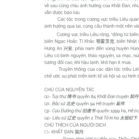
về sau cũng chịu ảnh hưởng của Khất Đan, nh
vẫn được bảo lưu.
Các tộc trong cương vực triều Liêu quản lí,
ảnh hưởng qua lại, cùng cấu thành một nền vă
Cương vực triều Liêu rộng, “đông từ biển, t
biển Ngạc Hoắc Tì Khắc
, biển Nhật
鄂霍茨克
Hưng An
, phía nam đến vùng huyện Hù
兴安
Liêu có bình nguyên, thảo nguyên, sa mạc, núi 
tương đối cao, khí hậu lạnh, khô hạn ít mưa.
Truyền thống của các dân tộc triều Liêu, c
chế ước sự phát triển kinh tế xã hội và sự hình
CHÚ CỦA NGUYÊN TÁC
(1)-
Tuỳ thư
quyển 84
Khất Đan truyện
隋书
契丹
(2)-
Bắc sử
quyển 94
Hề truyện
.
北史
奚传
(3)-
Cựu Đường thư
quyển 1999 hạ,
Hề tr
旧唐书
(4)-
Liêu sử
quyển 2
Thái Tổ kỉ hạ
.
辽史
太祖纪下
CHÚ THÍCH CỦA NGƯỜI DỊCH
(*)- KHẤT ĐAN
:
契丹
- Trong
Hán Việt tự điển
của Thiều Chử