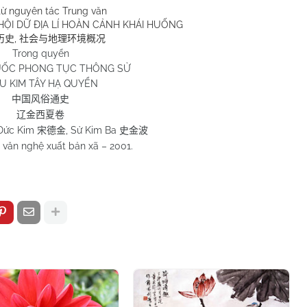
từ nguyên tác Trung văn
Ã HỘI DỮ ĐỊA LÍ HOÀN CẢNH KHÁI HUỐNG
,
历史
社会与地理环境概况
Trong quyển
ỐC PHONG TỤC THÔNG SỬ
U KIM TÂY HẠ QUYỂN
中国风俗通史
辽金西夏卷
 Đức Kim
, Sử Kim Ba
宋德金
史金波
 văn nghệ xuất bản xã – 2001.