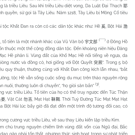
g là triều Liêu. Sau khi triều Liêu diệt vong, Da Luật Đại Thạch
耶
nh quyền, sử gọi là Tây Liêu. Năm 1218, Tây Liêu bị Mông Cổ tiêu
tộc Khất Đan ra còn có các dân tộc khác như: Hề
, Bột Hải
奚
渤
(****)
, tổ tiên là một nhánh khác của Vũ Văn bộ
ở Đông Hồ
奚
宇文部
 vốn thuộc một thể cộng đồng dân tộc. Đến khoảng niên hiệu Đăng
ạc Hề phân li. Vùng đất của Khố Mạc Hề nổi tiếng về ngựa, da
 giòng nước và đồng cỏ, hơi giống với Đột Quyết
”. Trong 5 bộ
突厥
u quy thuận, thường cùng với Khất Đan công kích lẫn nhau, “bắt
Đường, tộc Hề vẫn sống cuộc sống du mục trên thảo nguyên rộng
(3)
n nuôi, thường luôn di chuyển”, “họ giỏi săn bắn”
.
g vực triều Liêu. Tổ tiên của họ có thể truy ngược đến Túc Thận
, Vật Cát
, Mạt Hạt
. Thời Tuỳ Đường Túc Mạt Mạt Hạt
挹娄
勿吉
靺鞨
của Bột Hải lúc bấy giờ đã đạt đến một trình độ tương đối cao, có
ong cương vực triều Liêu, về sau thay Liêu kiến lập triều Kim.
 làm chủ trung nguyên chiếm lĩnh vùng đất vốn của Ngũ đại, Bắc
dạo gặp phải tổn thất, phương thức sinh hoạt trong sự phát triển