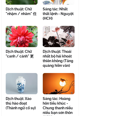
Dịch thuật: Chữ
Sáng tác: Nhất
"nhậm / nhâm" 任
thất lệnh - Nguyệt
(HCH)
Dịch thuật: Chữ
Dịch thuật: Thoái
"canh / cánh" 更
nhất bộ hải khoát
thiên không (Tăng
quảng hiền văn)
Dịch thuật: Xảo
Sáng tác: Hoàng
thủ hào đoạt
hôn tiểu khúc -
(Thành ngữ cố sự)
Chung thanh niểu
niểu bạn sơn thôn