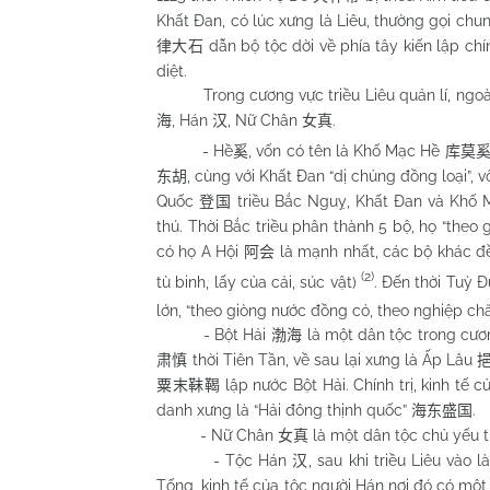
Khất Đan, có lúc xưng là Liêu, thường gọi chun
dẫn bộ tộc dời về phía tây kiến lập chí
律大石
diệt.
Trong cương vực triều Liêu quản lí, ngoài 
, Hán
, Nữ Chân
.
海
汉
女真
- Hề
, vốn có tên là Khố Mạc Hề
奚
库莫
, cùng với Khất Đan “dị chủng đồng loại”,
东胡
Quốc
triều Bắc Nguỵ, Khất Đan và Khố M
登国
thú. Thời Bắc triều phân thành 5 bộ, họ “theo
có họ A Hội
là mạnh nhất, các bộ khác đề
阿会
(2)
tù binh, lấy của cải, súc vật)
. Đến thời Tuỳ 
lớn, “theo giòng nước đồng cỏ, theo nghiệp chă
- Bột Hải
là một dân tộc trong cươn
渤海
thời Tiên Tần, về sau lại xưng là Ấp Lâu
肃慎
lập nước Bột Hải. Chính trị, kinh tế 
粟末靺鞨
danh xưng là “Hải đông thịnh quốc”
.
海东盛国
- Nữ Chân
là một dân tộc chủ yếu tr
女真
- Tộc Hán
, sau khi triều Liêu vào
汉
Tống, kinh tế của tộc người Hán nơi đó có một 