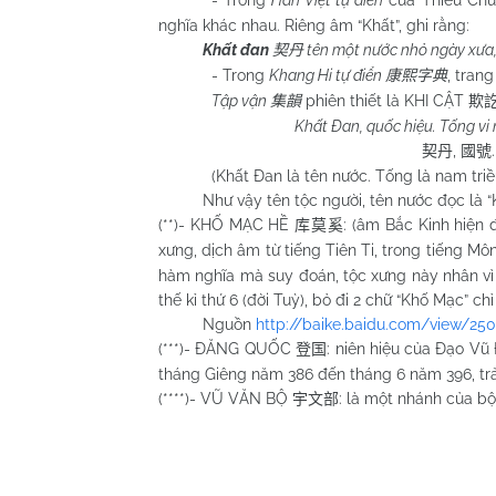
nghĩa khác nhau. Riêng âm “Khất”, ghi rằng:
Khất đan
tên một nước nhỏ ngày xưa, 
契丹
- Trong
Khang Hi tự điển
, tran
康熙字典
Tập vận
phiên thiết là KHI CẬT
集韻
欺
Khất Đan, quốc hiệu. Tống vi n
,
契丹
國號
(Khất Đan là tên nước. Tống là nam triều
Như vậy tên tộc người, tên nước đọc là “K
(**)- KHỐ MẠC HỀ
: (âm Bắc Kinh hiện 
库莫奚
xưng, dịch âm từ tiếng Tiên Ti, trong tiếng Mô
hàm nghĩa mà suy đoán, tộc xưng này nhân vì 
thế kỉ thứ 6 (đời Tuỳ), bỏ đi 2 chữ “Khố Mạc” ch
Nguồn
http://baike.baidu.com/view/25
(***)- ĐĂNG QUỐC
: niên hiệu của Đạo V
登国
tháng Giêng năm 386 đến tháng 6 năm 396, tr
(****)- VŨ VĂN BỘ
: là một nhánh của bộ 
宇文部
Huỳn
Quy N