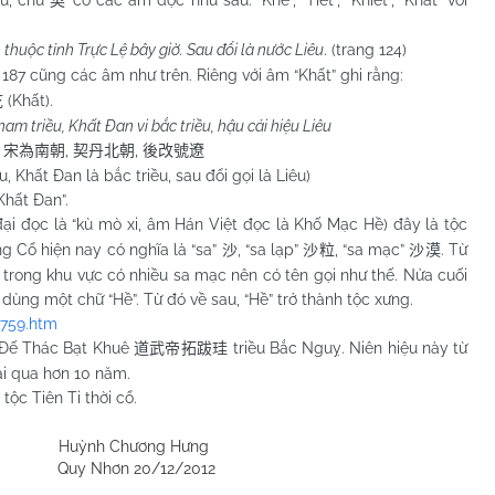
契
thuộc tỉnh Trực Lệ bây giờ. Sau đổi là nước Liêu
. (trang 124)
g 187 cũng các âm như trên. Riêng với âm “Khất” ghi rằng:
(Khất).
訖
am triều, Khất Đan vi bắc triều, hậu cải hiệu Liêu
.
,
,
宋為南朝
契丹北朝
後改號遼
, Khất Đan là bắc triều, sau đổi gọi là Liêu)
hất Đan”.
đại đọc là “kù mò xi, âm Hán Việt đọc là Khố Mạc Hề) đây là tộc
ng Cổ hiện nay có nghĩa là “sa”
, “sa lạp”
, “sa mạc”
. Từ
沙
沙粒
沙漠
trong khu vực có nhiều sa mạc nên có tên gọi như thế. Nửa cuối
ỉ dùng một chữ “Hề”. Từ đó về sau, “Hề” trở thành tộc xưng.
0759.htm
ũ Đế Thác Bạt Khuê
triều Bắc Nguỵ. Niên hiệu này từ
道武帝拓跋珪
ải qua hơn 10 năm.
tộc Tiên Ti thời cổ.
h Chương Hưng
hơn 20/12/2012