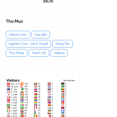
(HCH)
Thư Mục
Album Ảnh
Câu Đối
Nghiên Cứu - Dịch Thuật
Sáng Tác
Thư Pháp
Tranh Vẽ
Videos