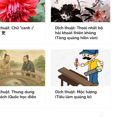
thuật: Chữ "canh /
Dịch thuật: Thoái nhất bộ
" 更
hải khoát thiên không
(Tăng quảng hiền văn)
 thuật: Thung dung
Dịch thuật: Mộc tượng
ách (Quốc học điển
(Tiếu lâm quảng kí)