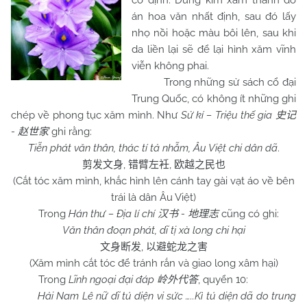
cố định. Dùng kim xăm thành đồ
án hoa văn nhất định, sau đó lấy
nhọ nồi hoặc màu bôi lên, sau khi
da liền lại sẽ để lại hình xăm vĩnh
viễn không phai.
Trong những sử sách cổ đại
Trung Quốc, có không ít những ghi
chép về phong tục xăm mình. Như
Sử kí – Triệu thế gia
史记
-
ghi rằng:
赵世家
Tiễn phát văn thân, thác tí tả nhẫm, Âu Việt chi dân dã
.
,
,
剪发文身
错臂左衽
欧越之民也
(Cắt tóc xăm mình, khắc hình lên cánh tay gài vạt áo về bên
trái là dân Âu Việt)
Trong
Hán thư – Địa lí chí
-
cũng có ghi:
汉书
地理志
Văn thân đoạn phát, dĩ tị xà long chi hại
,
文身断发
以避蛇龙之害
(Xăm mình cắt tóc để tránh rắn và giao long xâm hại)
Trong
Lĩnh ngoại đại đáp
, quyển 10:
岭外代答
Hải Nam Lê nữ dĩ tú diện vi sức …..Kì tú diện dã do trung