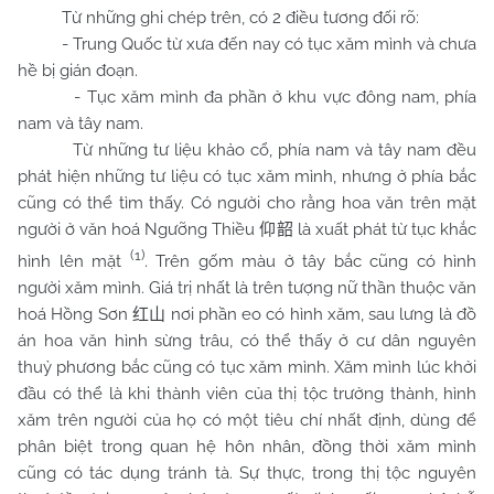
Từ những ghi chép trên, có 2 điều tương đối rõ:
- Trung Quốc từ xưa đến nay có tục xăm mình và chưa
hề bị gián đoạn.
- Tục xăm mình đa phần ở khu vực đông nam, phía
nam và tây nam.
Từ những tư liệu khảo cổ, phía nam và tây nam đều
phát hiện những tư liệu có tục xăm mình, nhưng ở phía bắc
cũng có thể tìm thấy. Có người cho rằng hoa văn trên mặt
người ở văn hoá Ngưỡng Thiều
là xuất phát từ tục khắc
仰韶
(1)
hình lên mặt
. Trên gốm màu ở tây bắc cũng có hình
người xăm mình. Giá trị nhất là trên tượng nữ thần thuộc văn
hoá Hồng Sơn
nơi phần eo có hình xăm, sau lưng là đồ
红山
án hoa văn hình sừng trâu, có thể thấy ở cư dân nguyên
thuỷ phương bắc cũng có tục xăm mình. Xăm mình lúc khởi
đầu có thể là khi thành viên của thị tộc trưởng thành, hình
xăm trên người của họ có một tiêu chí nhất định, dùng để
phân biệt trong quan hệ hôn nhân, đồng thời xăm mình
cũng có tác dụng tránh tà. Sự thực, trong thị tộc nguyên