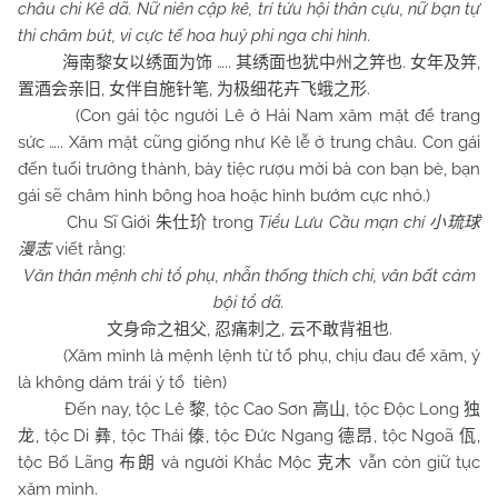
châu chi Kê dã. Nữ niên cập kê, trí tửu hội thân cựu, nữ bạn tự
thi châm bút, vi cực tế hoa huỷ phi nga chi hình
.
…..
.
,
海南黎女以绣面为饰
其绣面也犹中州之笄也
女年及笄
,
,
.
置酒会亲旧
女伴自施针笔
为极细花卉飞蛾之形
(Con gái tộc người Lê ở Hải Nam xăm mặt để trang
sức ….. Xăm mặt cũng giống như Kê lễ ở trung châu. Con gái
đến tuổi trưởng thành, bày tiệc rượu mời bà con bạn bè, bạn
gái sẽ châm hình bông hoa hoặc hình bướm cực nhỏ.)
Chu Sĩ Giới
trong
Tiểu Lưu Cầu mạn chí
朱仕玠
小琉球
viết rằng:
漫志
Văn thân mệnh chi tổ phụ, nhẫn thống thích chi, vân bất cảm
bội tổ dã.
,
,
.
文身命之祖父
忍痛刺之
云不敢背祖也
(Xăm mình là mệnh lệnh từ tổ phụ, chịu đau để xăm, ý
là không dám trái ý tổ tiên)
Đến nay, tộc Lê
, tộc Cao Sơn
, tộc Độc Long
黎
高山
独
, tộc Di
, tộc Thái
, tộc Đức Ngang
, tộc Ngoã
,
龙
彝
傣
德昂
佤
tộc Bố Lãng
và người Khắc Mộc
vẫn còn giữ tục
布朗
克木
xăm mình.