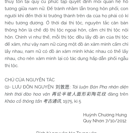
thuỷ tồn tại quy củ phức tạp quyết định mối quan hệ hỗ
tương giữa nam nữ. Để tránh nhầm lẫn trong hôn phối, con
người khi đến thời kì trưởng thành trên da của họ phải có kí
hiệu tương đương. Ở thời đại thị tộc, nguyên tắc căn bản
thông hôn là chế độ thị tộc ngoại hôn, cấm chỉ thị tộc nội
hôn. Chính vì như thế, mỗi thị tộc đều lấy đồ án của thị tộc
để xăm, như vậy nam nữ cùng một đồ án xăm mình cấm chỉ
lấy nhau, nam nữ có đồ án xăm mình khác nhau có thể lấy
nhau, cho nên xăm mình lại có tác dụng hấp dẫn phối ngẫu
thị tộc.
CHÚ CỦA NGUYÊN TÁC
(1)- LƯU ĐÔN NGUYỆN
:
Tái luận Bán Pha nhân diện
刘敦愿
hình thái đào hoa văn
đăng trên
再论半坡人面形彩陶花纹
Khảo cổ thông tấn
, 1975, kì 5
考古通讯
Huỳnh Chương Hưng
Quy Nhơn 7/10/2012