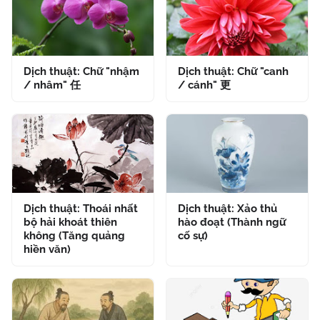
Dịch thuật: Chữ "nhậm
Dịch thuật: Chữ "canh
/ nhâm" 任
/ cánh" 更
Dịch thuật: Thoái nhất
Dịch thuật: Xảo thủ
bộ hải khoát thiên
hào đoạt (Thành ngữ
không (Tăng quảng
cố sự)
hiền văn)