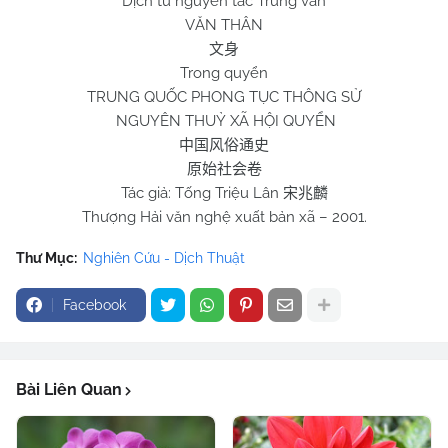
Dịch từ nguyên tác Trung văn
VĂN THÂN
文身
Trong quyển
TRUNG QUỐC PHONG TỤC THÔNG SỬ
NGUYÊN THUỶ XÃ HỘI QUYỂN
中国风俗通史
原始社会卷
Tác giả: Tống Triệu Lân
宋兆麟
Thượng Hải văn nghệ xuất bản xã – 2001.
Thư Mục:
Nghiên Cứu - Dịch Thuật
Facebook
Bài Liên Quan