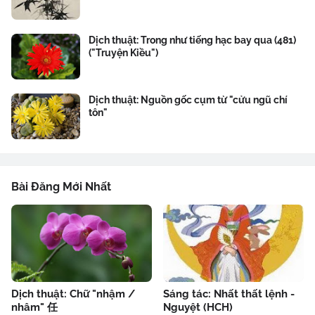
Dịch thuật: Trong như tiếng hạc bay qua (481)
("Truyện Kiều")
Dịch thuật: Nguồn gốc cụm từ "cửu ngũ chí
tôn"
Bài Đăng Mới Nhất
Dịch thuật: Chữ "nhậm /
Sáng tác: Nhất thất lệnh -
nhâm" 任
Nguyệt (HCH)