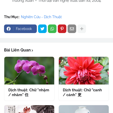
Trường Xuân – Thời đại văn nghệ xuất bản xã, 2004.
Thư Mục:
Nghiên Cứu - Dịch Thuật
Facebook
Bài Liên Quan
Dịch thuật: Chữ "nhậm
Dịch thuật: Chữ "canh
/ nhâm" 任
/ cánh" 更