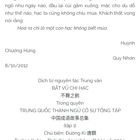
ngô như ngày nào, đầu lại cúi gằm xuống, mặc cho dụ dỗ
như thế nào, hạc ta cũng không chịu múa. Khách thất vọng
nói rằng:
Hoá ra chỉ là một con hạc không biết múa
.
Huỳnh
Chương Hưng
Quy Nhơn
8/10/2012
Dịch từ nguyên tác Trung văn
BẤT VŨ CHI HẠC
不舞之鹤
Trong quyển
TRUNG QUỐC THÀNH NGỮ CỐ SỰ TỔNG TẬP
中国成语故事总集
(tập 1)
Chủ biên: Đường Kì
唐麒