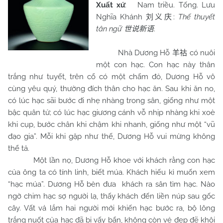
Xuất xứ
:
Nam
triều. Tống. Lưu
Nghĩa Khánh
:
Thế thuyết
刘义庆
tân ngữ
.
世说新语
Nhà Dương Hỗ
có nuôi
羊祜
một con hạc. Con hạc này thân
trắng như tuyết, trên cổ có một chấm đỏ, Dương Hỗ vô
cùng yêu quý, thường đích thân cho hạc ăn. Sau khi ăn no,
có lúc hạc sãi bước đi nhẹ nhàng trong sân, giống như một
bậc quân tử; có lúc hạc giương cánh vỗ nhịp nhàng khi xoè
khi cụp, bước chân khi chậm khi nhanh, giống như một “vũ
đạo gia”. Mỗi khi gặp như thế, Dương Hỗ vui mừng không
thể tả.
Một lần nọ, Dương Hỗ khoe với khách rằng con hạc
của ông ta có tính linh, biết múa. Khách hiếu kì muốn xem
“hạc múa”. Dương Hỗ bèn đưa khách ra sân tìm hạc. Nào
ngờ chim hạc sợ người lạ, thấy khách đến liền núp sau gốc
cây. Vất vả lắm hai người mới khiến hạc bước ra, bộ lông
trắng nuốt của hạc đã bị vấy bẩn, không còn vẻ đẹp đẽ khôi