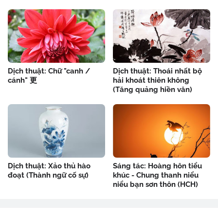
Dịch thuật: Chữ "canh /
Dịch thuật: Thoái nhất bộ
cánh" 更
hải khoát thiên không
(Tăng quảng hiền văn)
Dịch thuật: Xảo thủ hào
Sáng tác: Hoàng hôn tiểu
đoạt (Thành ngữ cố sự)
khúc - Chung thanh niểu
niểu bạn sơn thôn (HCH)