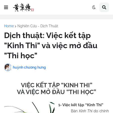
Home
Nghiên Cứu - Dịch Thuật
Dịch thuật: Việc kết tập
"Kinh Thi" và việc mở đầu
"Thi học"
huỳnh chương hưng
VIỆC KẾT TẬP “KINH THI”
VÀ VIỆC MỞ ĐẦU “THI HỌC”
1- Việc kết tập “Kinh Thi”
Bản
Kinh Thi
do chính