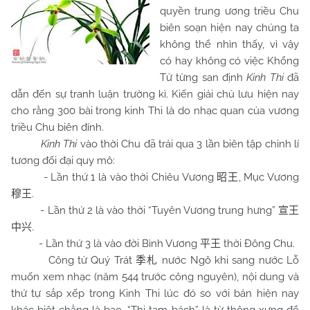
quyền trung ương triều Chu
biên soạn hiện nay chúng ta
không thể nhìn thấy, vì vậy
có hay không có việc Khổng
Tử từng san định
Kinh Thi
đã
dẫn đến sự tranh luận trường kì. Kiến giải chủ lưu hiện nay
cho rằng 300 bài trong kinh Thi là do nhạc quan của vương
triều Chu biên đính.
Kinh Thi
vào thời Chu đã trải qua 3 lần biên tập chỉnh lí
tương đối đại quy mô:
- Lần thứ 1 là vào thời Chiêu Vương
, Mục Vương
昭王
.
穆王
- Lần thứ 2 là vào thời “Tuyên Vương trung hưng”
宣王
.
中兴
- Lần thứ 3 là vào đời Bình Vương
thời Đông Chu.
平王
Công tử Quý Trát
nước Ngô khi sang nước Lỗ
季札
muốn xem nhạc (năm 544 trước công nguyên), nội dung và
thứ tự sắp xếp trong Kinh Thi lúc đó so với bản hiện nay