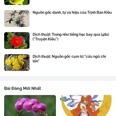
Nguồn gốc danh, tự và hiệu của Trịnh Bản Kiều
Dịch thuật: Trong như tiếng hạc bay qua (481)
("Truyện Kiều")
Dịch thuật: Nguồn gốc cụm từ "cửu ngũ chí
tôn"
Bài Đăng Mới Nhất