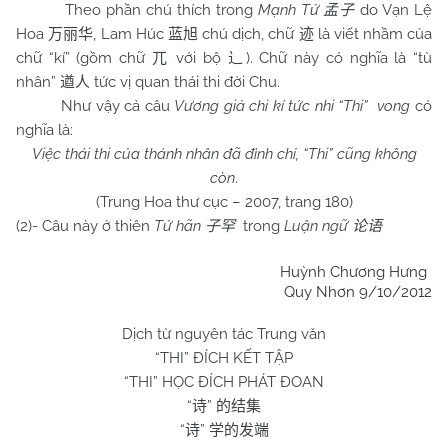
Theo phần chú thích trong
Mạnh Tử
do Vạn Lệ
孟子
Hoa
, Lam Húc
chú dịch, chữ
là viết nhầm của
万丽华
蓝旭
迹
chữ “kí” (gồm chữ
với bộ
). Chữ này có nghĩa là “tù
兀
辶
nhân”
tức vị quan thái thi đời Chu.
遒人
Như vậy cả câu
Vương giả chi kí tức nhi “Thi” vong
có
nghĩa là:
Việc thái thi của thánh nhân đã đình chỉ, “Thi” cũng không
còn
.
(Trung Hoa thư cục – 2007, trang 180)
(2)- Câu này ở thiên
Tử hãn
trong
Luận ngữ
子罕
论语
Huỳnh Chương Hưng
Quy Nhơn 9/10/2012
Dịch từ nguyên tác Trung văn
“THI” ĐÍCH KẾT TẬP
“THI” HỌC ĐÍCH PHÁT ĐOAN
“
”
诗
的结集
“
”
诗
学的发端