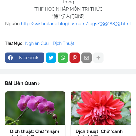
Trong
“THI” HỌC NHẬP MÔN TRI THỨC
“
”
诗
学入门知识
Nguồn
http://wishroland.blogbus.com/logs/39918839.html
Thư Mục:
Nghiên Cứu - Dịch Thuật
Facebook
Bài Liên Quan
Dịch thuật: Chữ "nhậm
Dịch thuật: Chữ "canh