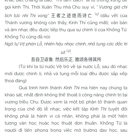
khác biệt chẳng là bao, “Thi tam bách” là từ thông xưng để
gọi kinh Thi. Thời Xuân Thu nhà Chu suy vi,
“ Vương giả chi
(1)
tích tức nhi Thi vong”
(dấu vết của
王者之迹熄而诗亡
Thánh vương không còn thấy, Kinh Thi cũng mất), văn bản
và âm nhạc đều được tiếp thụ qua sự chỉnh lí của Khổng Tử.
Khổng Tử cũng đã nói:
Ngô tự Vệ phản Lỗ, nhiên hậu nhạc chính, nhã tụng các đắc kì
(2)
sở
.
,
,
吾自卫返鲁
然后乐正
雅颂各得其所
(Từ khi ta từ nước Vệ trở về lại nước Lỗ, sau đó nhạc
mới được chỉnh lí, nhã và tụng mỗi loại đều được sắp xếp
thoả đáng)
Quá trình hình thành
Kinh Thi
mà hiện nay chúng ta
khảo sát, nhất định không thể thoát li công năng chính trị tại
vương triều Chu. Được xem là một bộ phận tổ thành quan
trọng của chế độ lễ nhạc, việc kết tập
Kinh Thi
tuyệt đối
không phải là hành vi cá nhân, không phải là một hiện
tượng văn học hoặc học thuật đơn thuần. Khổng Tử là
người đi tiên phong trong việc mở trường dạy học, sau