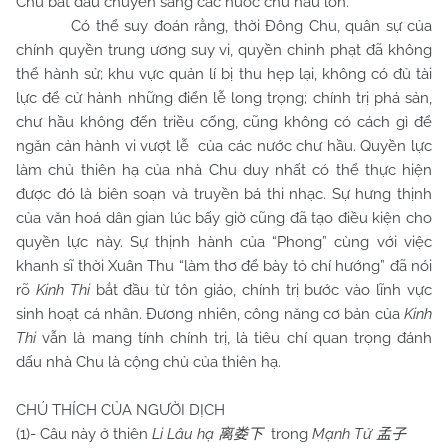
Chu bắt đầu chuyển sang các nước chư hầu lớn.
Có thể suy đoán rằng, thời Đông Chu, quân sự của
chính quyền trung ương suy vi, quyền chinh phạt đã không
thể hành sử; khu vực quản lí bị thu hẹp lại, không có đủ tài
lực để cử hành những điển lễ long trọng; chính trị phá sản,
chư hầu không đến triều cống, cũng không có cách gì để
ngăn cản hành vi vượt lễ của các nước chư hầu. Quyền lực
làm chủ thiên hạ của nhà Chu duy nhất có thể thực hiện
được đó là biên soạn và truyền bá thi nhạc. Sự hưng thịnh
của văn hoá dân gian lúc bấy giờ cũng đã tạo điều kiện cho
quyền lực này. Sự thịnh hành của “Phong” cùng với việc
khanh sĩ thời Xuân Thu “làm thơ để bày tỏ chí hướng” đã nói
rõ
Kinh Thi
bắt đầu từ tôn giáo, chính trị bước vào lĩnh vực
sinh hoạt cá nhân. Đương nhiên, công năng cơ bản của
Kinh
Thi
vẫn là mang tính chính trị, là tiêu chí quan trọng đánh
dấu nhà Chu là cộng chủ của thiên hạ.
CHÚ THÍCH CỦA NGƯỜI DỊCH
(1)- Câu này ở thiên
Li Lâu hạ
trong
Mạnh Tử
离娄下
孟子