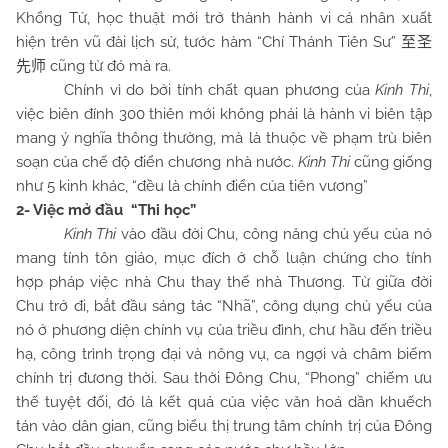
Khổng Tử, học thuật mới trở thành hành vi cá nhân xuất
hiện trên vũ đài lịch sử, tước hàm “Chí Thánh Tiên Sư”
至圣
cũng từ đó mà ra.
先师
Chính vì do bởi tính chất quan phương của
Kinh Thi
,
việc biên đính 300 thiên mới không phải là hành vi biên tập
mang ý nghĩa thông thường, mà là thuộc về phạm trù biên
soạn của chế độ điển chương nhà nước.
Kinh Thi
cũng giống
như 5 kinh khác, “đều là chính điển của tiên vương”
2- Việc mở đầu “Thi học”
Kinh Thi
vào đầu đời Chu, công năng chủ yếu của nó
mang tính tôn giáo, mục đích ở chỗ luận chứng cho tính
hợp pháp việc nhà Chu thay thế nhà Thương. Từ giữa đời
Chu trở đi, bắt đầu sáng tác “Nhã”, công dụng chủ yếu của
nó ở phương diện chính vụ của triều đình, chư hầu đến triều
hạ, công trình trọng đại và nông vụ, ca ngợi và châm biếm
chính trị đương thời. Sau thời Đông Chu, “Phong” chiếm ưu
thế tuyệt đối, đó là kết quả của việc văn hoá dần khuếch
tán vào dân gian, cũng biểu thị trung tâm chính trị của Đông