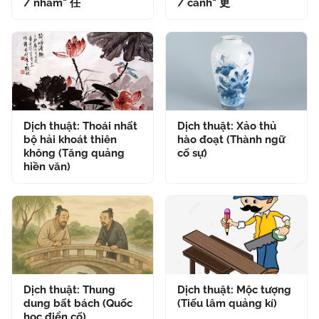
/ nhâm" 任
/ cánh" 更
Dịch thuật: Thoái nhất
Dịch thuật: Xảo thủ
bộ hải khoát thiên
hào đoạt (Thành ngữ
không (Tăng quảng
cố sự)
hiền văn)
Dịch thuật: Thung
Dịch thuật: Mộc tượng
dung bất bách (Quốc
(Tiếu lâm quảng kí)
học điển cố)