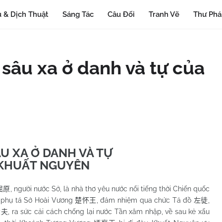
 & Dịch Thuật
Sáng Tác
Câu Đối
Tranh Vẽ
Thư Ph
 sâu xa ở danh và tự của
U XA Ở DANH VÀ TỰ
KHUẤT NGUYÊN
, người nước Sở, là nhà thơ yêu nước nổi tiếng thời Chiến quốc
屈原
 phụ tá Sở Hoài Vương
, đảm nhiệm qua chức Tả đồ
,
楚怀王
左徒
, ra sức cải cách chống lại nước Tần xâm nhập, về sau kẻ xấu
大夫