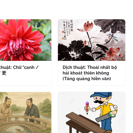
thuật: Chữ "canh /
Dịch thuật: Thoái nhất bộ
" 更
hải khoát thiên không
(Tăng quảng hiền văn)