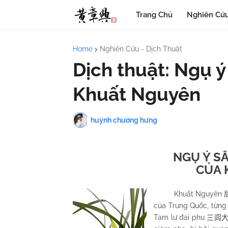
Trang Chủ
Nghiên Cứu
Home
Nghiên Cứu - Dịch Thuật
Dịch thuật: Ngụ ý
Khuất Nguyên
huỳnh chương hưng
NGỤ Ý SÂ
CỦA 
Khuất Nguyên
của Trung Quốc, từng
Tam lư đại phu
三闾