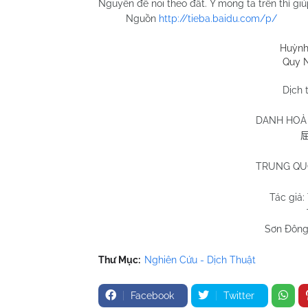
Nguyên để noi theo đất. Ý mong ta trên thì giúp
Nguồn
http://tieba.baidu.com/p/
Huỳnh Chương
Quy Nhơn 28/9
Dịch 
DANH HOÀ 
TRUNG QU
Tác giả:
Trươn
Sơn Đông 
Thư Mục:
Nghiên Cứu - Dịch Thuật
Facebook
Twitter