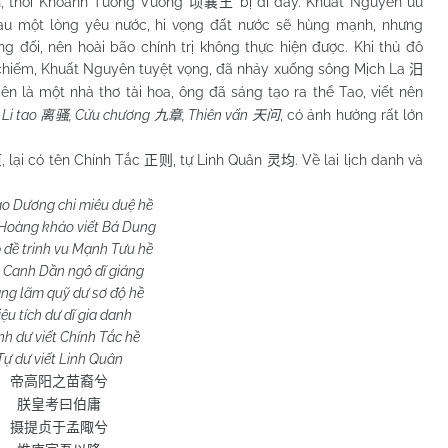
n, thời Khoảnh Tương Vương
bị đi đày. Khuất Nguyên ưu
顷襄王
au một lòng yêu nước, hi vọng đất nước sẽ hùng mạnh, nhưng
g đối, nên hoài bão chính trị không thực hiện được. Khi thủ đô
chiếm, Khuất Nguyên tuyệt vọng, đã nhảy xuống sông Mịch La
汨
n là một nhà thơ tài hoa, ông đã sáng tạo ra thể Tao, viết nên
:
Li tao
, Cửu chương
, Thiên vấn
, có ảnh hưởng rất lớn
离骚
九章
天问
, lại có tên Chính Tắc
, tự Linh Quân
. Về lai lịch danh và
原
正则
灵均
:
o Dương chi miêu duệ hề
Hoàng khảo viết Bá Dung
 đề trinh vu Mạnh Tưu hề
 Canh Dần ngô dĩ giáng
ng lãm quỹ dư sơ độ hề
iệu tích dư dĩ gia danh
h dư viết Chính Tắc hề
Tự dư viết Linh Quân
帝高阳之苗裔兮
朕皇考曰伯庸
摄提贞于孟陬兮