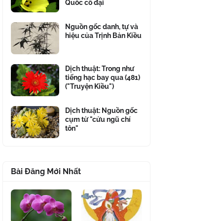
Quốc cổ đại
Nguồn gốc danh, tự và
hiệu của Trịnh Bản Kiều
Dịch thuật: Trong như
tiếng hạc bay qua (481)
("Truyện Kiều")
Dịch thuật: Nguồn gốc
cụm từ "cửu ngũ chí
tôn"
Bài Đăng Mới Nhất