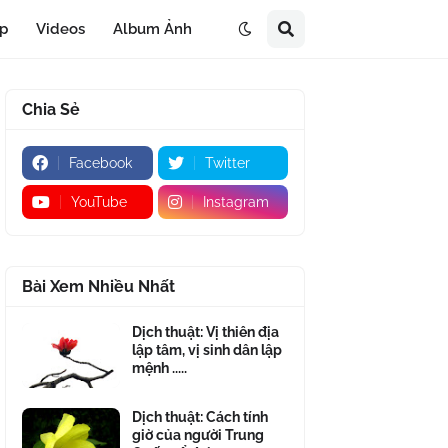
áp
Videos
Album Ảnh
Chia Sẻ
Facebook
Twitter
YouTube
Instagram
Bài Xem Nhiều Nhất
Dịch thuật: Vị thiên địa
lập tâm, vị sinh dân lập
mệnh .....
Dịch thuật: Cách tính
giờ của người Trung