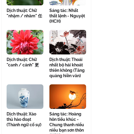
Dịch thuật: Chữ
Sáng tác: Nhất
"nhậm / nhâm" 任
thất lệnh - Nguyệt
(HCH)
Dịch thuật: Chữ
Dịch thuật: Thoái
"canh / cánh" 更
nhất bộ hải khoát
thiên không (Tăng
quảng hiền văn)
Dịch thuật: Xảo
Sáng tác: Hoàng
thủ hào đoạt
hôn tiểu khúc -
(Thành ngữ cố sự)
Chung thanh niểu
niểu bạn sơn thôn