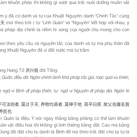
khuôn phép thì không gì vượt qua trời; nuôi dưỡng muôn vật
 đã có danh và tự của Khuất Nguyên; danh “Chính Tắc” cùng
(noi theo trời ); tự “Linh Quân” và “Nguyên” kết hợp với nhau, ý
法天
 và pháp địa chính là niềm hi vọng của người cha mong cho con
eo theo yêu cầu và nguyên tắc của danh và tự mà phụ thân đã
ùng Khuất Nguyên đã vì đất nước mà tự trầm.
ồng Hưng Tổ
đời Tống:
洪兴祖
ã; Quân, điều dã. Ngôn chính bình khả pháp tắc giả, mạc quá vu thiên,
 ngã vi Bình dĩ pháp thiên, tự ngã vi Nguyên dĩ pháp địa. Ngôn kỉ
,
,
,
.
,
平可法则者
莫过于天
养物均调者
莫神于地
高平曰原
故父伯庸名我
.
养民也
 Quân là điều. Ý nói: ngay thẳng bằng phẳng có thể làm khuôn
uôn vật điều hoà thì không gì linh thiêng bằng đất. Cao mà bằng
ng đã đặt cho ta danh là Bình để noi theo trời; đặt cho ta tự là