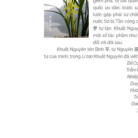
gièm pha, bị bãi qua
quốc ưu dân, trước s
luôn gặp phải sự chốn
nước Sở bị Tần công 
tự tận. Khuất Nguyê
罗
một số tác phẩm như
đối với đời sau.
Khuất Nguyên tên Bình
, tự Nguyên
平
tự của mình, trong
Li tao
Khuất Nguyên đã viết
Đế Ca
Trẫm 
Nhiếp
Duy
Hoà
Tr
Dan