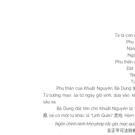
Ta là con
Phụ 
Năm
Ngà
Phụ thân 
Đặt 
Tê
Tự
Phụ thân của Khuất Nguyên, Bá Dung
Từ tướng mạo lại từ ngày giờ sinh, dựa vào 
sâu xa.
Bá Dung đặt tên cho Khuất Nguyên là “
, lại có một tự khác là “Linh Quân”
. Hàm 
原
灵均
Ngôn chính bình khả pháp tắc giả, mạc quá 
言正平可法则