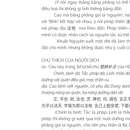
(Ý nói: ngay thẳng bằng phẳng có thể làm 
điều hoà thì không gì linh thiêng bằng đất)
Cao mà bằng phẳng gọi là “nguyên”, hàm ý
với “Bình” kết hợp với nhau, ý nói pháp thiên
nói pháp địa
(noi theo đất). Pháp thiên
法地
mình có được nhân cách và nguyên tắc xử thế.
Khuất Nguyên suốt một đời đã làm th
đặt cho mình, nhưng không được như ý, cuối c
CHÚ THÍCH CỦA NGƯỜI DỊCH
(1)- Câu này trong
Sở từ bổ chú
của H
楚辞补注
Chính, bình dã; Tắc, pháp dã; Linh, thần d
dưỡng vật quân điều giả, mạc thần vu
địa. Cao bình viết nguyên, cố phụ Bá Dung danh
thượng năng an quân, hạ năng dưỡng dân dã.
,
;
,
;
,
;
,
.
正
平也
则
法也
灵
神也
均
调也
言正
,
.
,
为平以法天
字我为原以法地
言己上能安君
下能
(Chính là bình; Tắc là pháp; Linh là thần;
phép thì không gì vượt qua trời; nuôi dưỡng m
phẳng gọi là nguyên, cho nên phụ thân là Bá Du