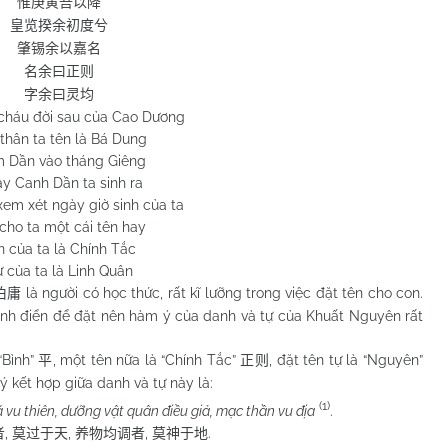
惟庚寅吾以降
皇览揆余初度兮
肇锡余以嘉名
名余曰正则
字余曰灵均
 cháu đời sau của Cao Dương
thân ta tên là Bá Dung
 Dần vào tháng Giêng
y Canh Dần ta sinh ra
xem xét ngày giờ sinh của ta
cho ta một cái tên hay
n của ta là Chính Tắc
 của ta là Linh Quân
là người có học thức, rất kĩ lưỡng trong việc đặt tên cho con.
伯庸
kinh điển để đặt nên hàm ý của danh và tự của Khuất Nguyên rất
Bình”
, một tên nữa là “Chính Tắc”
, đặt tên tự là “Nguyên”
平
正则
ý kết hợp giữa danh và tự này là:
(1)
vu thiên, dưỡng vật quân điều giả, mạc thần vu địa
.
,
,
,
.
者
莫过于天
养物均调者
莫神于地