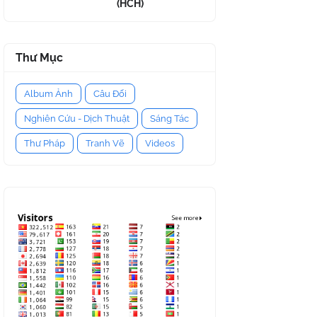
(HCH)
Thư Mục
Album Ảnh
Câu Đối
Nghiên Cứu - Dịch Thuật
Sáng Tác
Thư Pháp
Tranh Vẽ
Videos