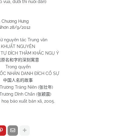
 vua, dưới thì nuôi dân)
 Hưng
/2012
từ nguyên tác Trung văn
KHUẤT NGUYÊN
TỰ ĐÍCH THÂM KHẮC NGỤ Ý
屈原名和字的深刻寓意
Trong quyển
ỐC NHÂN DANH ĐÍCH CỐ SỰ
中国人名的故事
 Trương Tráng Niên (
)
张壮年
g Dĩnh Chấn (
)
张颖震
hoạ báo xuất bản xã, 2005.