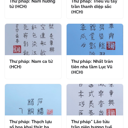
Thư pháp: Nam hương
Thư pháp: Triêu vũ tẩy
tử (HCH)
trần thanh diệp sắc
(HCH)
Thư pháp: Nam ca tử
Thư pháp: Nhất trản
(HCH)
tiên nha tầm Lục Vũ
(HCH)
Thư pháp: Thạch lựu
Thư pháp" Lão tửu
sổ hoa khai thức hạ
trần niên hương tuế