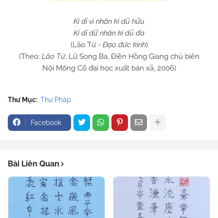
Kí dĩ vi nhân kỉ dũ hữu
Kí dĩ dữ nhân kỉ dũ đa
(Lão Tử -
Đạo đức kinh
)
(Theo:
Lão Tử
, Lữ Song Ba, Điền Hồng Giang chủ biên
Nội Mông Cổ đại học xuất bản xã, 2006)
Thư Mục:
Thư Pháp
Facebook
Bài Liên Quan