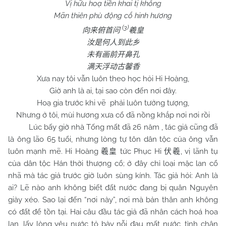
Vị hữu hoạ tiền khai tị khổng
Mãn thiên phù động cổ hinh hương
(3)
向来俯首问
羲皇
汝是何人到此乡
未有画前开鼻孔
满天浮动古馨香
Xưa nay tôi vẫn luôn theo học hỏi Hi Hoàng,
Giờ anh là ai, tại sao còn đến nơi đây.
Hoạ gia trước khi vẽ phải luôn tưởng tượng,
Nhưng ở tôi, mùi hương xưa cổ đã nồng khắp nơi nơi rồi
Lúc bấy giờ nhà Tống mất đã 26 năm , tác giả cũng đã
là ông lão 65 tuổi, nhưng lòng tự tôn dân tộc của ông vẫn
luôn mạnh mẽ. Hi Hoàng
tức Phục Hi
, vị lãnh tụ
羲皇
伏羲
của dân tộc Hán thời thượng cổ; ở đây chỉ loại mặc lan cổ
nhã mà tác giả trước giờ luôn sùng kính. Tác giả hỏi: Anh là
ai? Lẽ nào anh không biết đất nước đang bị quân Nguyên
giày xéo. Sao lại đến “nơi này”, nơi mà bản thân anh không
có đất để tồn tại. Hai câu đầu tác giả đã nhân cách hoá hoa
lan, lấy lòng yêu nước tỏ bày nỗi đau mất nước, tình chân