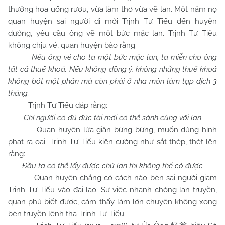
thưởng hoa uống rượu, vừa làm thơ vừa vẽ lan. Một năm nọ
quan huyện sai người đi mời Trịnh Tư Tiếu đến huyện
đường, yêu cầu ông vẽ một bức mặc lan. Trịnh Tư Tiếu
không chịu vẽ, quan huyện bảo rằng:
Nếu ông vẽ cho ta một bức mặc lan, ta miễn cho ông
tất cả thuế khoá. Nếu không đồng ý, không những thuế khoá
không bớt một phân mà còn phải ở nha môn làm tạp dịch 3
tháng.
Trịnh Tư Tiếu đáp rằng:
Chỉ người có đủ đức tài mới có thể sánh cùng với lan
Quan huyện lửa giận bừng bừng, muốn dùng hình
phạt ra oai. Trịnh Tư Tiếu kiên cường như sắt thép, thét lên
rằng:
Đầu ta có thể lấy được chứ lan thì không thể có được
Quan huyện chẳng có cách nào bèn sai người giam
Trịnh Tư Tiếu vào đại lao. Sự việc nhanh chóng lan truyền,
quan phủ biết được, cảm thấy làm lớn chuyện không xong
bèn truyền lệnh thả Trịnh Tư Tiếu.