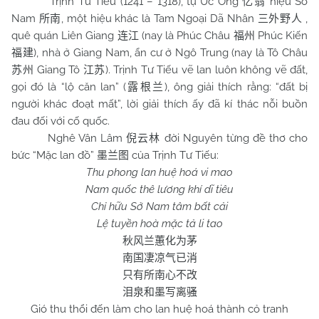
Trịnh Tư Tiếu (1241 – 1318), tự Ức Ông
hiệu Sở
忆翁
Nam
, một hiệu khác là Tam Ngoại Dã Nhân
,
所南
三外野人
quê quán Liên Giang
(nay là Phúc Châu
Phúc Kiến
连江
福州
), nhà ở Giang
Nam
, ẩn cư ở Ngô Trung (nay là Tô Châu
福建
Giang Tô
). Trịnh Tư Tiếu vẽ lan luôn không vẽ đất,
苏州
江苏
gọi đó là “lộ căn lan” (
), ông giải thích rằng: “đất bị
露根兰
người khác đoạt mất”, lời giải thích ấy đã kí thác nỗi buồn
đau đối với cố quốc.
Nghê Vân Lâm
đời Nguyên từng đề thơ cho
倪云林
bức “Mặc lan đồ”
của Trịnh Tư Tiếu:
墨兰图
Thu phong lan huệ hoá vi mao
Nam
quốc thê lương khí dĩ tiêu
Chỉ hữu Sở
Nam
tâm bất cải
Lệ tuyền hoà mặc tả li tao
秋风兰蕙化为茅
南国凄凉气已消
只有所南心不改
泪泉和墨写离骚
Gió thu thổi đến làm cho lan huệ hoá thành cỏ tranh