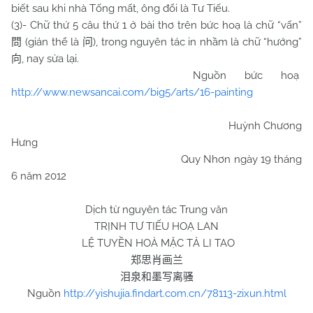
biết sau khi nhà Tống mất, ông đổi là Tư Tiếu.
(3)- Chữ thứ 5 câu thứ 1 ở bài thơ trên bức hoạ là chữ “vấn”
(giản thể là
), trong nguyên tác in nhầm là chữ “hướng”
問
问
, nay sửa lại.
向
Nguồn bức hoạ
http://www.newsancai.com/big5/arts/16-painting
Huỳnh Chương
Hưng
Quy Nhơn ngày 19 tháng
6 năm 2012
Dịch từ nguyên tác Trung văn
TRỊNH TƯ TIẾU HOẠ LAN
LỆ TUYỀN HOÀ MẶC TẢ LI TAO
郑思肖画兰
泪泉和墨写离骚
Nguồn
http://yishujia.findart.com.cn/78113-zixun.html