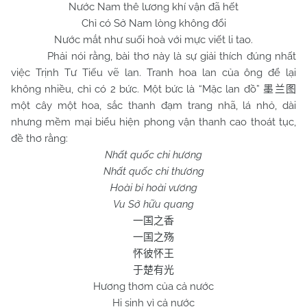
Nước
Nam
thê lương khí vận đã hết
Chỉ có Sở
Nam
lòng không đổi
Nước mắt như suối hoà với mực viết li tao.
Phải nói rằng, bài thơ này là sự giải thích đúng nhất
việc Trịnh Tư Tiếu vẽ lan. Tranh hoa lan của ông để lại
không nhiều, chỉ có 2 bức. Một bức là “Mặc lan đồ”
墨兰图
một cây một hoa, sắc thanh đạm trang nhã, lá nhỏ, dài
nhưng mềm mại biểu hiện phong vận thanh cao thoát tục,
đề thơ rằng:
Nhất quốc chi hương
Nhất quốc chi thương
Hoài bỉ hoài vương
Vu Sở hữu quang
一国之香
一国之殇
怀彼怀王
于楚有光
Hương thơm của cả nước
Hi sinh vì cả nước