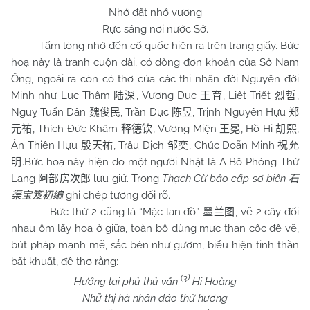
Nhớ đất nhớ vương
Rực sáng nơi nước Sở.
Tấm lòng nhớ đến cố quốc hiện ra trên trang giấy. Bức
hoạ này là tranh cuộn dài, có dòng đơn khoản của Sở Nam
Ông, ngoài ra còn có thơ của các thi nhân đời Nguyên đời
Minh như Lục Thâm
, Vương Dục
, Liệt Triết
,
陆深
王育
烈哲
Nguỵ Tuấn Dân
, Trần Dục
, Trịnh Nguyên Hựu
魏俊民
陈昱
郑
, Thích Đức Khâm
, Vương Miện
, Hồ Hi
,
元祐
释德钦
王冕
胡熙
Ân Thiên Hựu
, Trâu Dịch
, Chúc Doãn Minh
殷天祐
邹奕
祝允
.Bức hoạ này hiện do một người Nhật là A Bộ Phòng Thứ
明
Lang
lưu giữ. Trong
Thạch Cừ bảo cấp sơ biên
阿部房次郎
石
ghi chép tương đối rõ.
渠宝笈初编
Bức thứ 2 cũng là “Mặc lan đồ”
, vẽ 2 cây đối
墨兰图
nhau ôm lấy hoa ở giữa, toàn bộ dùng mực than cốc để vẽ,
bút pháp mạnh mẽ, sắc bén như gươm, biểu hiện tinh thần
bất khuất, đề thơ rằng:
(3)
Hướng lai phủ thủ vấn
Hi Hoàng
Nhữ thị hà nhân đáo thử hương