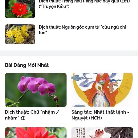
Dịch thuật: Trong như tiếng hạc bay qua (481)
("Truyện Kiều")
Dịch thuật: Nguồn gốc cụm từ "cửu ngũ chí
tôn"
Bài Đăng Mới Nhất
Dịch thuật: Chữ "nhậm /
Sáng tác: Nhất thất lệnh -
nhâm" 任
Nguyệt (HCH)