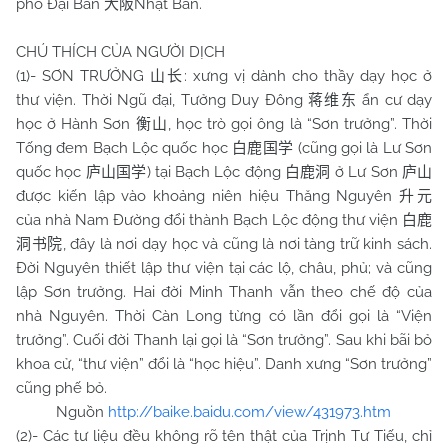
phố Đại Bản
Nhật Bản.
大阪
CHÚ THÍCH CỦA NGƯỜI DỊCH
(1)- SƠN TRƯỞNG
: xưng vị dành cho thầy dạy học ở
山长
thư viện. Thời Ngũ đại, Tưởng Duy Đông
ẩn cư dạy
蒋维东
học ở Hành Sơn
, học trò gọi ông là “Sơn trưởng”. Thời
衡山
Tống đem Bạch Lộc quốc học
(cũng gọi là Lư Sơn
白鹿国学
quốc học
) tại Bạch Lộc động
ở Lư Sơn
庐山国学
白鹿洞
庐山
được kiến lập vào khoảng niên hiệu Thăng Nguyên
升元
của nhà Nam Đường đổi thành Bạch Lộc động thư viện
白鹿
, đây là nơi dạy học và cũng là nơi tàng trữ kinh sách.
洞书院
Đời Nguyên thiết lập thư viện tại các lộ, châu, phủ; và cũng
lập Sơn trưởng. Hai đời Minh Thanh vẫn theo chế độ của
nhà Nguyên. Thời Càn Long từng có lần đổi gọi là “Viện
trưởng”. Cuối đời Thanh lại gọi là “Sơn trưởng”. Sau khi bãi bỏ
khoa cử, “thư viện” đổi là “học hiệu”. Danh xưng “Sơn trưởng”
cũng phế bỏ.
Nguồn
http://baike.baidu.com/view/431973.htm
(2)- Các tư liệu đều không rõ tên thật của Trịnh Tư Tiếu, chỉ