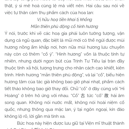
thật, ý si mê hoà cùng lệ mà viết nên. Hai câu sau nói về
việc tự thân cảm thụ phẩm cách của hoa lan:
Vị hữu hoạ tiền khai tị khổng
Mãn thiên phù động cổ hinh hương
Ý nói, trước khi vẽ các hoạ gia phải luôn tưởng tượng, vận
dụng cả ngũ quan, đặc biệt là mũi mới có thể ngửi được mùi
hương nồng ấm khắp nơi, hơn nữa mùi hương lưu chuyển
này còn có thêm “cổ ý”. “Hinh hương” vốn là thuộc tính tự
nhiên, nhưng dưới ngọn bút của Trịnh Tư Tiếu lại tràn đầy
thuộc tính xã hội, tượng trưng cho nhân cách cao khiết, kiên
trinh. Hinh hương “mãn thiên phù động”, vả lại “cổ”, biểu hiện
hương tâm của tác giả không bao giờ phai nhạt, phẩm cách
tiết tháo không bao giờ thay đổi. Chữ “cổ” ở đây cùng với “Hi
Hoàng” ở trên hô ứng với nhau. “Cổ”
tức “cố”
hài âm
古
故
song quan. Không nói nước mất, không nói hoài niệm cố
quốc, nhưng thông qua mặc lan, ý tại ngôn ngoại, kín đáo
không lộ rõ, lời gần mà tình xa.
Bức hoạ này hiện được lưu giữ tại Viện mĩ thuật thành