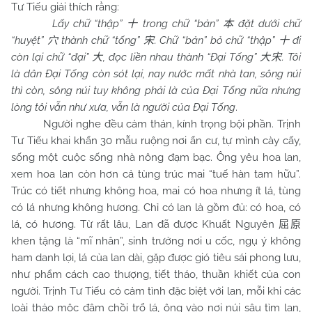
Tư Tiếu giải thích rằng:
Lấy chữ “thập”
trong chữ “bản”
đặt dưới chữ
十
本
“huyệt”
thành chữ “tống”
. Chữ “bản” bỏ chữ “thập”
đi
穴
宋
十
còn lại chữ “đại”
, đọc liền nhau thành “Đại Tống”
. Tôi
大
大宋
là dân Đại Tống còn sót lại, nay nước mất nhà tan, sông núi
thì còn, sông núi tuy không phải là của Đại Tống nữa nhưng
lòng tôi vẫn như xưa, vẫn là người của Đại Tống
.
Người nghe đều cảm thán, kính trọng bội phần. Trịnh
Tư Tiếu khai khẩn 30 mẫu ruộng nơi ẩn cư, tự mình cày cấy,
sống một cuộc sống nhà nông đạm bạc. Ông yêu hoa lan,
xem hoa lan còn hơn cả tùng trúc mai “tuế hàn tam hữu”.
Trúc có tiết nhưng không hoa, mai có hoa nhưng ít lá, tùng
có lá nhưng không hương. Chỉ có lan là gồm đủ: có hoa, có
lá, có hương. Từ rất lâu, Lan đã được Khuất Nguyên
屈原
khen tặng là “mĩ nhân”, sinh trưởng nơi u cốc, ngụ ý không
ham danh lợi, lá của lan dài, gặp được gió tiêu sái phong lưu,
như phẩm cách cao thượng, tiết tháo, thuần khiết của con
người. Trịnh Tư Tiếu có cảm tình đặc biệt với lan, mỗi khi các
loài thảo mộc đâm chồi trổ lá, ông vào nơi núi sâu tìm lan,