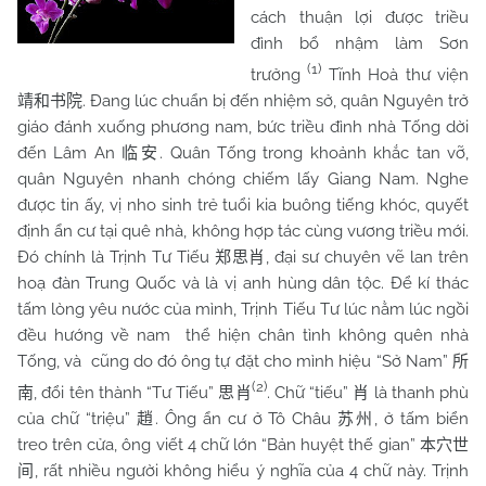
cách thuận lợi được triều
đình bổ nhậm làm Sơn
(1)
trưởng
Tĩnh Hoà thư viện
. Đang lúc chuẩn bị đến nhiệm sở, quân Nguyên trở
靖和书院
giáo đánh xuống phương nam, bức triều đình nhà Tống dời
đến Lâm An
. Quân Tống trong khoảnh khắc tan vỡ,
临安
quân Nguyên nhanh chóng chiếm lấy Giang
Nam
. Nghe
được tin ấy, vị nho sinh trẻ tuổi kia buông tiếng khóc, quyết
định ẩn cư tại quê nhà, không hợp tác cùng vương triều mới.
Đó chính là Trịnh Tư Tiếu
, đại sư chuyên vẽ lan trên
郑思肖
hoạ đàn Trung Quốc và là vị anh hùng dân tộc. Để kí thác
tấm lòng yêu nước của mình, Trịnh Tiếu Tư lúc nằm lúc ngồi
đều hướng về nam thể hiện chân tình không quên nhà
Tống, và cũng do đó ông tự đặt cho mình hiệu “Sở Nam”
所
(2)
, đổi tên thành “Tư Tiếu”
. Chữ “tiếu”
là thanh phù
南
思肖
肖
của chữ “triệu”
. Ông ẩn cư ở Tô Châu
, ở tấm biển
趙
苏州
treo trên cửa, ông viết 4 chữ lớn “Bản huyệt thế gian”
本穴世
, rất nhiều người không hiểu ý nghĩa của 4 chữ này. Trịnh
间