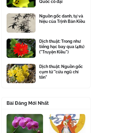
Quốc cổ đại
Nguồn gốc danh, tự và
hiệu của Trịnh Bản Kiều
Dịch thuật: Trong như
tiếng hạc bay qua (481)
("Truyện Kiều")
Dịch thuật: Nguồn gốc
cụm từ "cửu ngũ chí
tôn"
Bài Đăng Mới Nhất