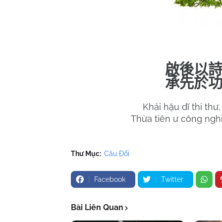
啟後以
承先於
Khải hậu dĩ thi thư
Thừa tiên ư công ngh
Thư Mục:
Câu Đối
Facebook
Twitter
Bài Liên Quan