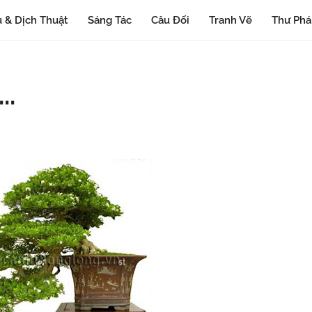
 & Dịch Thuật
Sáng Tác
Câu Đối
Tranh Vẽ
Thư Ph
..