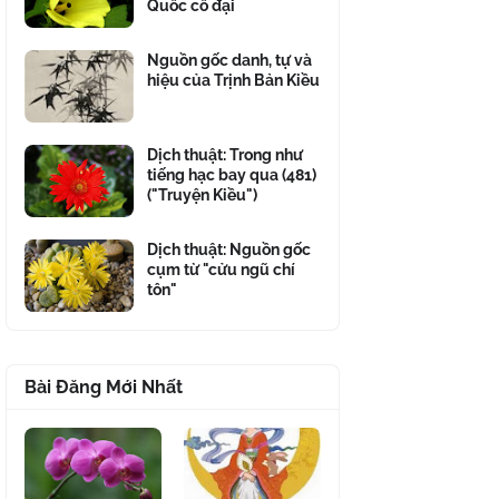
Quốc cổ đại
Nguồn gốc danh, tự và
hiệu của Trịnh Bản Kiều
Dịch thuật: Trong như
tiếng hạc bay qua (481)
("Truyện Kiều")
Dịch thuật: Nguồn gốc
cụm từ "cửu ngũ chí
tôn"
Bài Đăng Mới Nhất