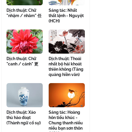
Dịch thuật: Chữ
Sáng tác: Nhất
"nhậm / nhâm" 任
thất lệnh - Nguyệt
(HCH)
Dịch thuật: Chữ
Dịch thuật: Thoái
"canh / cánh" 更
nhất bộ hải khoát
thiên không (Tăng
quảng hiền văn)
Dịch thuật: Xảo
Sáng tác: Hoàng
thủ hào đoạt
hôn tiểu khúc -
(Thành ngữ cố sự)
Chung thanh niểu
niểu bạn sơn thôn