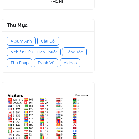
(HCH)
Thư Mục
Album Ảnh
Câu Đối
Nghiên Cứu - Dịch Thuật
Sáng Tác
Thư Pháp
Tranh Vẽ
Videos