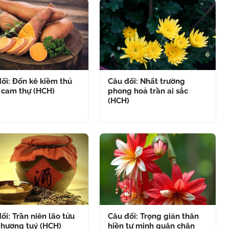
ối: Đốn kê kiềm thủ
Câu đối: Nhất trường
 cam thự (HCH)
phong hoả trần ai sắc
(HCH)
ối: Trần niên lão tửu
Câu đối: Trọng gián thân
 hương tuý (HCH)
hiền tư minh quân chân