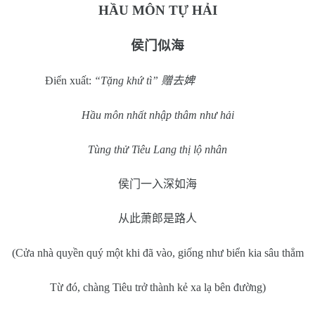
HẦU MÔN TỰ HẢI
侯门似海
Điển xuất:
“Tặng khứ tì”
赠去婢
Hầu môn nhất nhập thâm như hải
Tùng thử Tiêu Lang thị lộ nhân
侯门一入深如海
从此萧郎是路人
(Cửa nhà quyền quý một khi đã vào, giống như biển kia sâu thẳm
Từ đó, chàng Tiêu trở thành kẻ xa lạ bên đường)