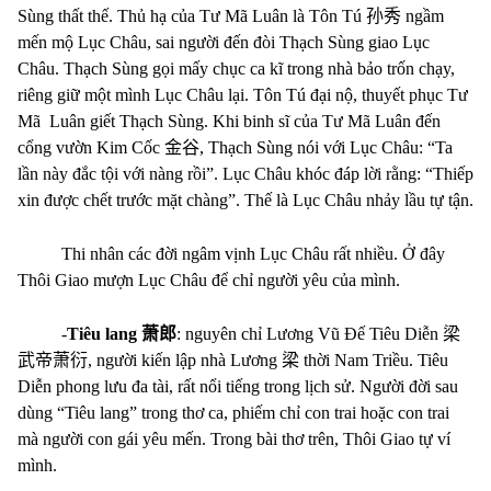
Sùng thất thế. Thủ hạ của Tư Mã Luân là Tôn Tú
孙秀
ngầm
mến mộ Lục Châu, sai người đến đòi Thạch Sùng giao Lục
Châu. Thạch Sùng gọi mấy chục ca kĩ trong nhà bảo trốn chạy,
riêng giữ một mình Lục Châu lại. Tôn Tú đại nộ, thuyết phục Tư
Mã
Luân giết Thạch Sùng. Khi binh sĩ của Tư Mã Luân đến
cổng vườn Kim Cốc
金谷
, Thạch Sùng nói với Lục Châu: “Ta
lần này đắc tội với nàng rồi”. Lục Châu khóc đáp lời rằng: “Thiếp
xin được chết trước mặt chàng”. Thế là Lục Châu nhảy lầu tự tận.
Thi nhân các đời ngâm vịnh Lục Châu rất nhiều. Ở đây
Thôi Giao mượn Lục Châu để chỉ người yêu của mình.
-
Tiêu lang
萧郎
: nguyên chỉ Lương Vũ Đế Tiêu Diễn
梁
武帝萧衍
, người kiến lập nhà Lương
梁
thời Nam Triều. Tiêu
Diễn phong lưu đa tài, rất nổi tiếng trong lịch sử. Người đời sau
dùng “Tiêu lang” trong thơ ca, phiếm chỉ con trai hoặc con trai
mà người con gái yêu mến. Trong bài thơ trên, Thôi Giao tự ví
mình.