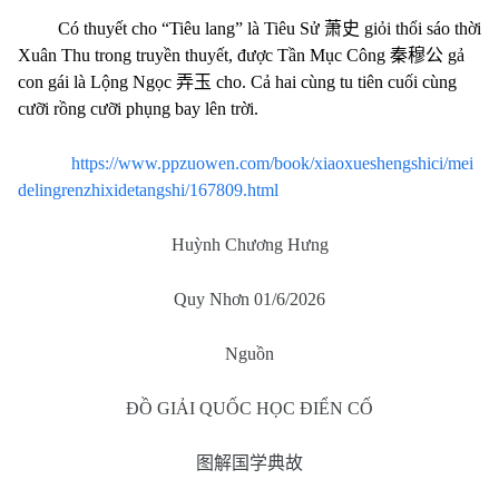
Có thuyết cho “Tiêu lang” là Tiêu Sử
萧史
giỏi thổi sáo thời
Xuân Thu trong truyền thuyết, được Tần Mục Công
秦穆公
gả
con gái là Lộng Ngọc
弄玉
cho. Cả hai cùng tu tiên cuối cùng
cưỡi rồng cưỡi phụng bay lên trời.
https://www.ppzuowen.com/book/xiaoxueshengshici/mei
delingrenzhixidetangshi/167809.html
Huỳnh Chương Hưng
Quy Nhơn 01/6/2026
Nguồn
ĐỒ GIẢI QUỐC HỌC ĐIỂN CỐ
图解国学典故