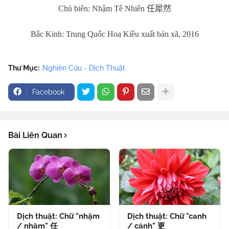
Chủ biên: Nhậm Tê Nhiên
任犀然
Bắc Kinh: Trung Quốc Hoa Kiều xuất bản xã, 2016
Thư Mục:
Nghiên Cứu - Dịch Thuật
Facebook
Bài Liên Quan
Dịch thuật: Chữ "nhậm
Dịch thuật: Chữ "canh
/ nhâm" 任
/ cánh" 更