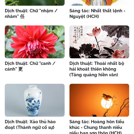
Dịch thuật: Chữ "nhậm /
Sáng tác: Nhất thất lệnh -
nhâm" 任
Nguyệt (HCH)
Dịch thuật: Chữ "canh /
Dịch thuật: Thoái nhất bộ
cánh" 更
hải khoát thiên không
(Tăng quảng hiền văn)
Dịch thuật: Xảo thủ hào
Sáng tác: Hoàng hôn tiểu
đoạt (Thành ngữ cố sự)
khúc - Chung thanh niểu
niểu bạn sơn thôn (HCH)