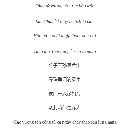
Công tử vương tôn trục hậu trần
(1)
Lục Châu
thuỳ lệ đích la cân
Hầu môn nhất nhập thâm như hải
(1)
Tùng thử Tiêu Lang
thị lộ nhân
公子王孙逐后尘
绿珠垂泪滴罗巾
侯门一入深如海
从此萧郎是路人
(Các vương tôn công tử cả ngày chạy theo sau lưng nàng