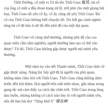
Thời Đường, có một vị Tú tài tên Thôi Giao
崔郊
, bà cô
của ông có một a đầu đoan trang mĩ lệ, trời phú cho một giọng hát
hay, Thôi Giao rất yêu cô ấy, cô ấy cũng rất yêu Thôi Giao. Bà
cô của Thôi Giao không biết chuyện đó. Do bởi gia cảnh nghèo
túng bà cô đã bán tì nữ đó đến phủ đệ của một đại quan.
Thôi Giao vô cùng nhớ thương, nhưng phủ đệ của cao
quan môn cấm sâm nghiêm, người thường làm sao có thể vào
được? Từ đó, Thôi Giao không gặp được người mà mình yêu
thương.
Một năm nọ vào tiết Thanh minh, Thôi Giao tình cờ
gặp được nàng. Nàng lúc bấy giờ đã là người của phủ quan,
không dám chào hỏi với Thôi Giao, Thôi Giao cũng không dám
bước đến hỏi thăm. Hai người bốn mắt nhìn nhau, gần nhau trong
gang tấc mà cảm thấy xa cách tận chân trời. Thôi Giao trong lòng
đau buồn, nhưng không có cách nào bày tỏ với người mình yêu,
nên đã làm bài thơ
“Tặng khứ tì”
赠去婢
: