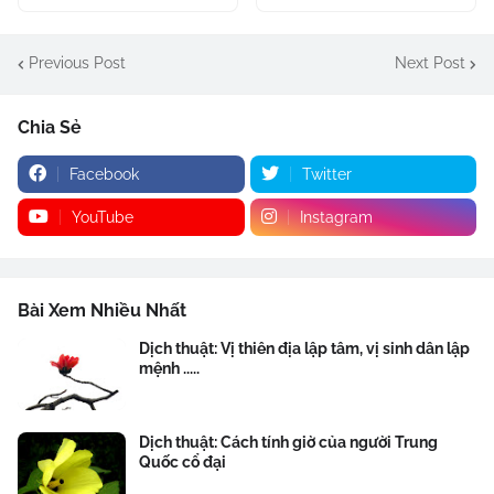
Previous Post
Next Post
Chia Sẻ
Facebook
Twitter
YouTube
Instagram
Bài Xem Nhiều Nhất
Dịch thuật: Vị thiên địa lập tâm, vị sinh dân lập
mệnh .....
Dịch thuật: Cách tính giờ của người Trung
Quốc cổ đại