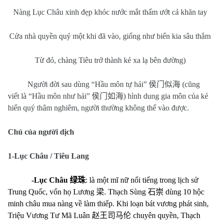
Nàng Lục Châu xinh đẹp khóc nước mắt thấm ướt cả khăn tay
Cửa nhà quyền quý một khi đã vào, giống như biển kia sâu thẳm
Từ đó, chàng Tiêu trở thành kẻ xa lạ bên đường)
Người đời sau dùng “Hầu môn tự hải”
侯门似海
(cũng
viết là “Hầu môn như hải”
侯门如海
) hình dung gia môn của kẻ
hiển quý thâm nghiêm, người thường không thể vào được.
Chú của người dịch
1-Lục Châu / Tiêu Lang
-Lục Châu
绿珠
: là một mĩ nữ nổi tiếng trong lịch sử
Trung Quốc, vốn họ Lương
梁
. Thạch Sùng
石崇
dùng 10 hộc
minh châu mua nàng về làm thiếp. Khi loạn bát vương phát sinh,
Triệu Vương Tư Mã Luân
赵王司马伦
chuyên quyền, Thạch