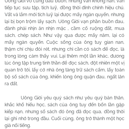
Uông Giới vô cùng đau buồn, nhưng vẫn không nản, vẫn
tiếp tục sưu tập, tích luỹ, đồng thời đính chính hiệu chú.
Vất vả lắm mới tích luỹ lại được mấy ngàn quyển, nhưng
lại bị bọn trộm lấy sạch. Uông Giới vạn phần buồn đau,
đành phải nhịn ăn nhịn mặc , cầm cố ruộng đất, mua
sách, chép sách. Như vậy qua được mấy năm, lại có
mấy ngàn quyển. Cuộc sống của ông tuy gian nan,
thậm chí chịu đói rét, nhưng chỉ cần có sách để đọc, là
trong lòng cảm thấy vui. Lại thêm một lần khác, đương
lúc ông tập trung tinh thần để đọc sách, đột nhiên một vị
quan trờ tới, lấy cớ nhà ông tàng trữ sách cấm, lấy toàn
bộ số sách của ông, khiến lòng ông quặn đau, ngất lăn
ra đất.
Uông Giới yêu quý sách như yêu quý bản thân,
khắc khổ hiếu học, sách của ông tuy đến bốn lần gặp
kiếp nạn, nhưng số sách đó ông đã đọc qua, đồng thời
lại ghi nhớ trong đầu. Cuối cùng, ông trở thành một học
giả nổi tiếng.