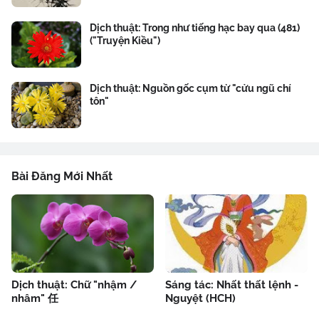
Dịch thuật: Trong như tiếng hạc bay qua (481)
("Truyện Kiều")
Dịch thuật: Nguồn gốc cụm từ "cửu ngũ chí
tôn"
Bài Đăng Mới Nhất
Dịch thuật: Chữ "nhậm /
Sáng tác: Nhất thất lệnh -
nhâm" 任
Nguyệt (HCH)