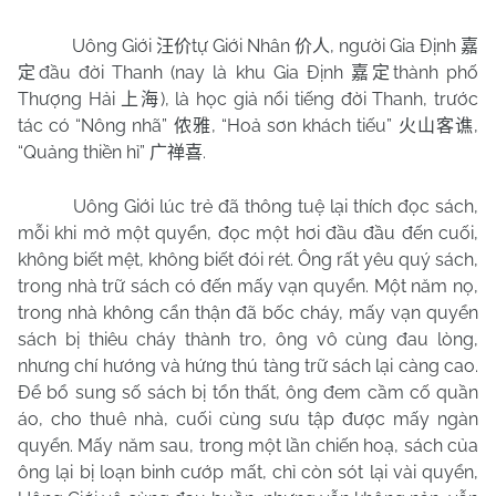
Uông Giới
tự Giới Nhân
, người Gia Định
汪价
价人
嘉
đầu đời Thanh (nay là khu Gia Định
thành phố
定
嘉定
Thượng Hải
), là học giả nổi tiếng đời Thanh, trước
上海
tác có “Nông nhã”
, “Hoả sơn khách tiếu”
,
侬雅
火山客谯
“Quảng thiền hỉ”
.
广禅喜
Uông Giới lúc trẻ đã thông tuệ lại thích đọc sách,
mỗi khi mở một quyển, đọc một hơi đầu đầu đến cuối,
không biết mệt, không biết đói rét. Ông rất yêu quý sách,
trong nhà trữ sách có đến mấy vạn quyển. Một năm nọ,
trong nhà không cẩn thận đã bốc cháy, mấy vạn quyển
sách bị thiêu cháy thành tro, ông vô cùng đau lòng,
nhưng chí hướng và hứng thú tàng trữ sách lại càng cao.
Để bổ sung số sách bị tổn thất, ông đem cầm cố quần
áo, cho thuê nhà, cuối cùng sưu tập được mấy ngàn
quyển. Mấy năm sau, trong một lần chiến hoạ, sách của
ông lại bị loạn binh cướp mất, chỉ còn sót lại vài quyển,