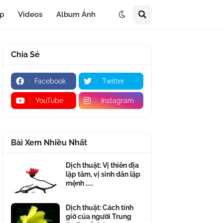
áp
Videos
Album Ảnh
Chia Sẻ
Facebook
Twitter
YouTube
Instagram
Bài Xem Nhiều Nhất
Dịch thuật: Vị thiên địa
lập tâm, vị sinh dân lập
mệnh .....
Dịch thuật: Cách tính
giờ của người Trung