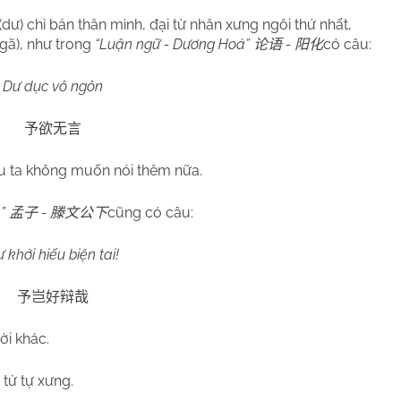
(dư) chỉ bản thân mình, đại từ nhân xưng ngôi thứ nhất,
ngã), như trong
“Luận ngữ - Dương Hoá”
-
có câu:
论语
阳化
Dư dục vô ngôn
予欲无言
au ta không muốn nói thêm nữa.
ạ”
-
cũng có câu:
孟子
滕文公下
 khởi hiếu biện tai!
予岂好辩哉
ời khác.
n tử tự xưng.