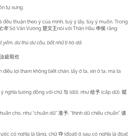
tốn tự xưng.
 cả đều thuận theo ý của mình, tuỳ ý lấy, tùy ý muốn. Trong
Sở Văn Vương
nói với Thân Hầu
rằng:
七年
楚文王
申侯
ất yếm, dư thủ dư cầu, bất nhữ tì hà dã.
汝疵瑕也
n điều lợi tham không biết chán, lấy ở ta, xin ở ta, mà ta
o, ý nghĩa tương đồng với chữ
(dữ), như
(cấp dữ),
与
给予
赋
chuẩn cho, như “chuẩn dữ”
, “thỉnh dữ chiếu chuẩn”
准予
请
trước có nghĩa là tặng, chữ
(đoạt) ở sau có nghĩa là đoạt
夺