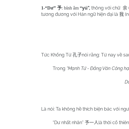
yú
”,
thông với chữ
1-“Dư”
予
: bính âm
“
余
tương đương với Hán ngữ hiện đại là
(
我
Tức Khổng Tử
nói rằng: Từ nay về s
孔子
Trong
“Mạnh Tử - Đằng Văn Công h
Dư
Là nói: Ta không hề thích biện bác với ngư
“Dư nhất nhân”
là thời cổ thiê
予一人