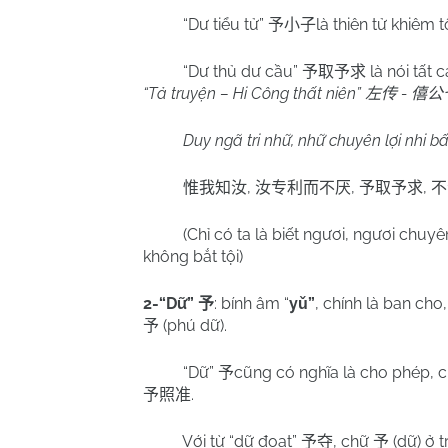
“Dư tiểu tử”
là thiên tử khiêm 
予小子
“Dư thủ dư cầu”
là nói tất
予取予求
“Tả truyện – Hi Công thất niên”
-
左传
僖公
Duy ngã tri nhữ, nhữ chuyên lợi nhi b
,
,
,
惟我知汝
汝专利而不厌
予取予求
不
(Chỉ có ta là biết ngươi, ngươi chuyê
không bắt tội)
2-“Dữ”
: bính âm “
yǔ”
, chính là ban ch
予
(phú dữ).
予
“Dữ”
cũng có nghĩa là cho phép, 
予
.
予照准
Với từ “dữ đoạt”
, chữ
(dữ) ở 
予夺
予