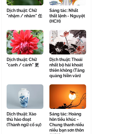
Dịch thuật: Chữ
Sáng tác: Nhất
"nhậm / nhâm" 任
thất lệnh - Nguyệt
(HCH)
Dịch thuật: Chữ
Dịch thuật: Thoái
"canh / cánh" 更
nhất bộ hải khoát
thiên không (Tăng
quảng hiền văn)
Dịch thuật: Xảo
Sáng tác: Hoàng
thủ hào đoạt
hôn tiểu khúc -
(Thành ngữ cố sự)
Chung thanh niểu
niểu bạn sơn thôn