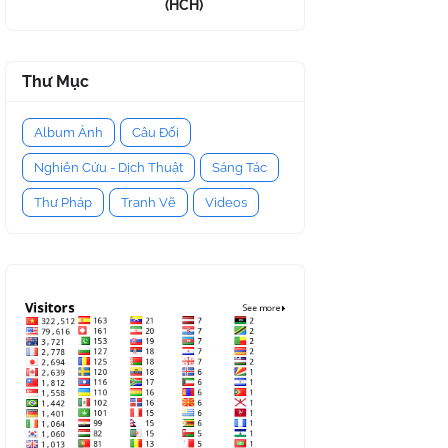
(HCH)
Thư Mục
Album Ảnh
Câu Đối
Nghiên Cứu - Dịch Thuật
Sáng Tác
Thư Pháp
Tranh Vẽ
Videos