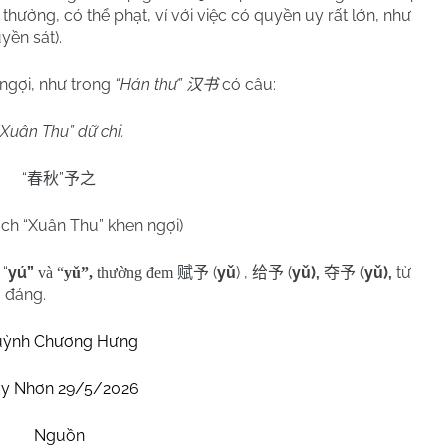
ể thưởng, có thể phạt, ví với việc có quyền uy rất lớn, như
yền sát).
 ngợi, như trong
“Hán thư”
có câu:
汉书
“Xuân Thu” dữ chi.
“
”
春秋
予之
ch “Xuân Thu” khen ngợi)
 “
yú
”
(
yǔ
) ,
(
yǔ),
(
yǔ),
từ
và “
yǔ”,
thường đem
赋予
给予
夺予
ả đáng.
ỳnh Chương Hưng
y Nhơn 29/5/2026
Nguồn