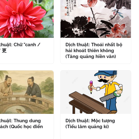
thuật: Chữ "canh /
Dịch thuật: Thoái nhất bộ
" 更
hải khoát thiên không
(Tăng quảng hiền văn)
 thuật: Thung dung
Dịch thuật: Mộc tượng
ách (Quốc học điển
(Tiếu lâm quảng kí)