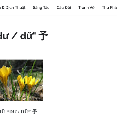
 & Dịch Thuật
Sáng Tác
Câu Đối
Tranh Vẽ
Thư Ph
"dư / dữ" 予
Ữ “DƯ / DỮ”
予