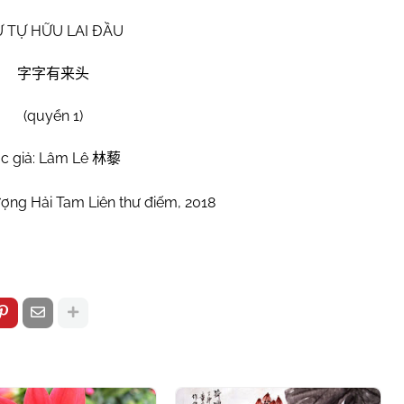
 TỰ HỮU LAI ĐẦU
字字有来头
(quyển 1)
c giả: Lâm Lê
林藜
ợng Hải Tam Liên thư điếm, 2018