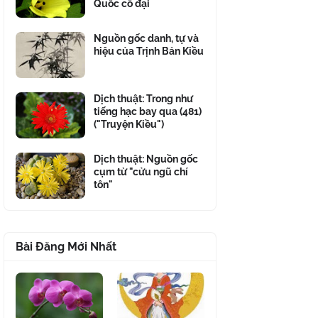
Quốc cổ đại
Nguồn gốc danh, tự và
hiệu của Trịnh Bản Kiều
Dịch thuật: Trong như
tiếng hạc bay qua (481)
("Truyện Kiều")
Dịch thuật: Nguồn gốc
cụm từ "cửu ngũ chí
tôn"
Bài Đăng Mới Nhất