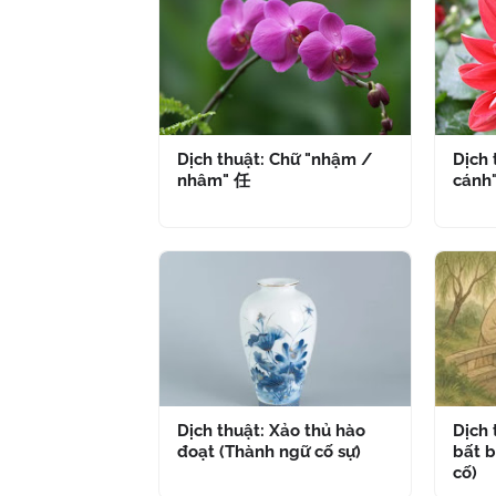
Dịch thuật: Chữ "nhậm /
Dịch 
nhâm" 任
cánh
Dịch thuật: Xảo thủ hào
Dịch
đoạt (Thành ngữ cố sự)
bất b
cố)