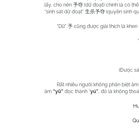
lấy, cho nên
(dữ đoạt) chính là có th
予夺
“sinh sát dữ đoạt”
(quyền sinh qu
生杀予夺
“Dữ”
cũng được giải thích là khen
予
(Được sá
Rất nhiều người không phân biệt âm
âm
“yǔ”
đọc thành “
yú
”
, đó là không tho
Hu
Qu