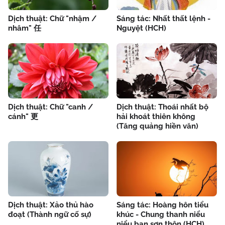
Dịch thuật: Chữ "nhậm /
Sáng tác: Nhất thất lệnh -
nhâm" 任
Nguyệt (HCH)
Dịch thuật: Chữ "canh /
Dịch thuật: Thoái nhất bộ
cánh" 更
hải khoát thiên không
(Tăng quảng hiền văn)
Dịch thuật: Xảo thủ hào
Sáng tác: Hoàng hôn tiểu
đoạt (Thành ngữ cố sự)
khúc - Chung thanh niểu
niểu bạn sơn thôn (HCH)