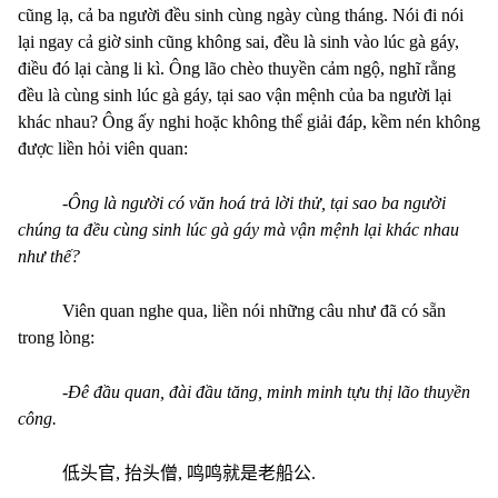
cũng lạ, cả ba người đều sinh cùng ngày cùng tháng. Nói đi nói
lại ngay cả giờ sinh cũng không sai, đều là sinh vào lúc gà gáy,
điều đó lại càng li kì. Ông lão chèo thuyền cảm ngộ, nghĩ rằng
đều là cùng sinh lúc gà gáy, tại sao vận mệnh của ba người lại
khác nhau? Ông ấy nghi hoặc không thể giải đáp, kềm nén không
được liền hỏi viên quan:
-
Ông là người có văn hoá trả lời thử, tại sao ba người
chúng ta đều cùng sinh lúc gà gáy mà vận mệnh lại khác nhau
như thế?
Viên quan nghe qua, liền nói những câu như đã có sẵn
trong lòng:
-
Đê đầu quan, đài đầu tăng, minh minh tựu thị lão thuyền
công.
低头官
,
抬头僧
,
鸣鸣就是老船公
.