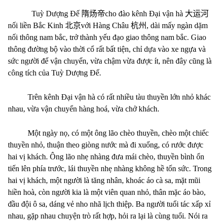
Tuỳ Dượng Đế
隋炀帝
cho đào kênh Đại vận hà
大运河
nối liền Bắc Kinh
北京
với Hàng Châu
杭州
, dài mấy ngàn dặm
nối thông nam bắc, trở thành yếu đạo giao thông nam bắc. Giao
thông đường bộ vào thời cổ rất bất tiện, chỉ dựa vào xe ngựa và
sức người để vận chuyển, vừa chậm vừa được ít, nên đây cũng là
công tích của Tuỳ Dượng Đế.
Trên kênh Đại vận hà có rất nhiều tàu thuyền lớn nhỏ khác
nhau, vừa vận chuyển hàng hoá, vừa chở khách.
Một ngày nọ, có một ông lão chèo thuyền, chèo một chiếc
thuyền nhỏ, thuận theo giòng nước mà đi xuống, có rước được
hai vị khách. Ông lão nhẹ nhàng đưa mái chèo, thuyền bình ổn
tiến lên phía trước, lái thuyền nhẹ nhàng không hề tốn sức. Trong
hai vị khách, một người là tăng nhân, khoác áo cà sa, mặt mũi
hiền hoà, còn người kia là một viên quan nhỏ, thân mặc áo bào,
đầu đội ô sa, dáng vẻ nho nhã lịch thiệp. Ba người tuổi tác xấp xỉ
nhau, gặp nhau chuyện trò rất hợp, hỏi ra lại là cùng tuổi. Nói ra