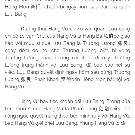
Hồng Môn
, chuẩn bị ngày hôm sau đại phá quân
鸿门
Lưu Bang.
Đương thời, Hạng Vũ có 40 vạn quân, Lưu bang
chỉ có 10 vạn. Chú của Hạng Vũ là Hạng Bá
có giao
项伯
hảo với mưu sĩ của Lưu Bang là Trương Lương
,
张良
ngay đêm đó nói cho Trương Lương biết, hi vọng
Trương Lương mau chóng rời khỏi nơi này. Trương
Lương trung thành với Lưu Bang, đã báo cáo hết sự
việc, Lưu Bang quyết định ngày hôm sau cùng Trương
Lương
, Phàn Khoái
đến Hồng Môn bái hội với
张良
樊哙
Hạng Vũ.
Hạng Vũ bày tiệc khoản đãi Lưu Bang. Trong bữa
tiệc, mưu sĩ của Hạng Vũ là Phạm Tăng
nhiều lần
范增
nâng ngọc quyết mang theo bên mình ra ý với Hạng Vũ,
bảo Hạng Vũ giết chết Lưu Bang, nhưng Hạng Vũ lờ đi.