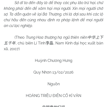
Sở dĩ ta đến đây là để thay các phụ lão trừ hại, chứ
không phải đến để xâm hại mọi người. Xin mọi người chớ
sợ. Ta dẫn quân về lại Bá Thượng, chỉ là đợi sau khi các lộ
chư hầu đến cùng nhau định ra pháp lệnh để mọi người
an cư lạc nghiệp.
(Theo
Trung Hoa thượng hạ ngũ thiên niên
中华上下
, chủ biên
Lí Tinh
,
Nam
Kinh đại học xuất bản
五千年
李晶
xã, 2007)
Huỳnh Chương Hưng
Quy Nhơn 13/02/2026
Nguồn
HOÀNG TRIỀU ĐIỂN CỐ KỈ VĂN