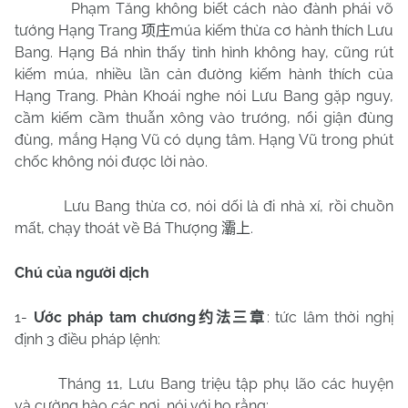
Phạm Tăng không biết cách nào đành phái võ
tướng Hạng Trang
múa kiếm thừa cơ hành thích Lưu
项庄
Bang. Hạng Bá nhìn thấy tình hình không hay, cũng rút
kiếm múa, nhiều lần cản đường kiếm hành thích của
Hạng Trang. Phàn Khoái nghe nói Lưu Bang gặp nguy,
cầm kiếm cầm thuẫn xông vào trướng, nổi giận đùng
đùng, mắng Hạng Vũ có dụng tâm. Hạng Vũ trong phút
chốc không nói được lời nào.
Lưu Bang thừa cơ, nói dối là đi nhà xí, rồi chuồn
mất, chạy thoát về Bá Thượng
.
灞上
Chú của người dịch
1-
Ước pháp tam chương
: tức lâm thời nghị
约法三章
định 3 điều pháp lệnh:
Tháng 11, Lưu Bang triệu tập phụ lão các huyện
và cường hào các nơi, nói với họ rằng: