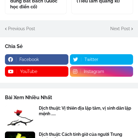
dung bất bách (Quốc
(Tiếu lâm quảng kí)
học điển cố)
Previous Post
Next Post
Chia Sẻ
Facebook
Twitter
YouTube
Instagram
Bài Xem Nhiều Nhất
Dịch thuật: Vị thiên địa lập tâm, vị sinh dân lập
mệnh .....
Dịch thuật: Cách tính giờ của người Trung