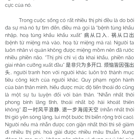
cực của nó.
Trong cuộc sống có rất nhiều thị phi đều là do bởi
đa sự mà nó tự tìm đến, điều mà gọi là “bệnh tùng khẩu
nhập, hoạ tùng khẩu khẩu xuất”
,
病从口入
祸从口出
(bệnh từ miệng mà vào, hoạ từ miệng mà ra). Người ta
luôn nhân vì quản không được miệng mồm nên đã rước
nhiều phiền não. “Thị phi chỉ vị đa khai khẩu, phiền não
giai nhân cưỡng xuất đầu”
,
是非只为多开口
烦恼皆因强出
, người tranh hơn với người khác luôn trở thành mục
头
tiêu công kích của người khác. Quy phạm ngôn hành
của bản thân mình, hiểu được mức độ tiến thoái đó cũng
là một sự tu luyện đối với bản thân. “Nhẫn nhất thời
phong bình lãng tĩnh, thoái nhất bộ hải khoát thiên
không”
,
(nhẫn nhất thời
忍一时风平浪静
退一步海阔天空
thì gió yên sóng lặng, lui một bước thì biển rộng trời cao).
Người nếu mà nhẫn được cơn giận nhất thời thì sẽ giảm
đi nhiều thị phi, hoá giải được nhiều mâu thuẫn. Xung