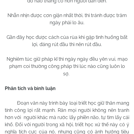
do háo thắng cố hơn người dẫn đến.
Nhẫn nhịn được cơn giận nhất thời, thì tránh được trăm
ngày phải lo âu.
Gần đây học được cách của rùa khi gặp tình huống bất
lợi, đáng rút đầu thì nên rút đầu.
Nghiêm túc giữ pháp kĩ thì ngày ngày đều yên vui, mạo
phạm coi thường công pháp thì lúc nào cũng luôn lo
sợ.
Phân tích và bình luận
Đoạn văn này trình bày loại triết học giữ thân mang
tính công lợi rất mạnh. Răn mọi người không nên tranh
hơn với
người khác mà rước lấy phiền não, tự tìm lấy cái
khổ. Đối với người trong xã hội, triết học xử thế này có ý
nghĩa tích cực của nó, nhưng cũng có ảnh hưởng tiêu