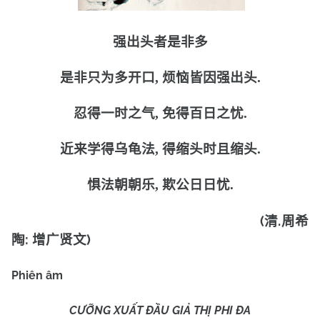
强出头者是非多
是非只为多开口
,
烦恼皆因强出头
.
忍得一时之气
,
免得百日之忧
.
近来学得乌龟法
,
得缩头时且缩头
.
惧法朝朝乐
,
欺公日日忧
.
(
.
清
周希
:
)
陶
增广贤文
Phiên âm
CƯỠNG XUẤT ĐẦU GIẢ THỊ PHI ĐA