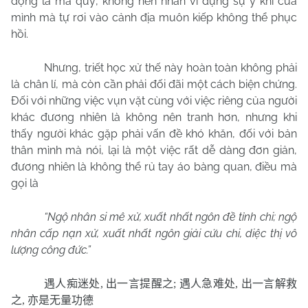
động là ma quỷ, không nên nhân vì dụng sự ý khí của
mình mà tự rơi vào cảnh địa muôn kiếp không thể phục
hồi.
Nhưng, triết học xử thế này hoàn toàn không phải
là chân lí, mà còn cần phải đối đãi một cách biện chứng.
Đối với những việc vụn vặt cùng với việc riêng của người
khác đương nhiên là không nên tranh hơn, nhưng khi
thấy người khác gặp phải vấn đề khó khăn, đối với bản
thân mình mà nói, lại là một việc rất dễ dàng đơn giản,
đương nhiên là không thể rủ tay áo bàng quan, điều mà
gọi là
“Ngộ nhân si mê xử, xuất nhất ngôn đề tỉnh chi; ngộ
nhân cấp nạn xử, xuất nhất ngôn giải cứu chi, diệc thị vô
lượng công đức.”
遇人痴迷处
,
出一言提醒之
;
遇人急难处
,
出一言解救
之
,
亦是无量功德