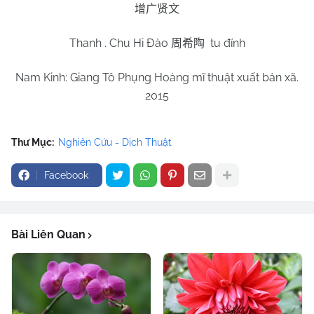
增广贤文
Thanh . Chu Hi Đào
tu đính
周希陶
Nam
Kinh: Giang Tô Phụng Hoàng mĩ thuật xuất bản xã.
2015
Thư Mục:
Nghiên Cứu - Dịch Thuật
Facebook
Bài Liên Quan