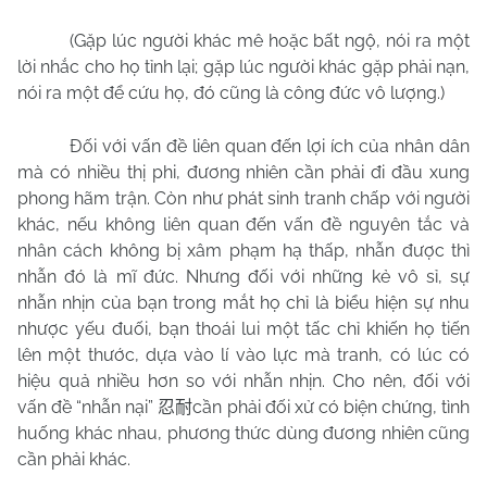
(Gặp lúc người khác mê hoặc bất ngộ, nói ra một
lời nhắc cho họ tỉnh lại; gặp lúc người khác gặp phải nạn,
nói ra một để cứu họ, đó cũng là công đức vô lượng.)
Đối với vấn đề liên quan đến lợi ích của nhân dân
mà có nhiều thị phi, đương nhiên cần phải đi đầu xung
phong hãm trận. Còn như phát sinh tranh chấp với người
khác, nếu không liên quan đến vấn đề nguyên tắc và
nhân cách không bị xâm phạm hạ thấp, nhẫn được thì
nhẫn đó là mĩ đức. Nhưng đối với những kẻ vô sỉ, sự
nhẫn nhịn của bạn trong mắt họ chỉ là biểu hiện sự nhu
nhược yếu đuối, bạn thoái lui một tấc chỉ khiến họ tiến
lên một thước, dựa vào lí vào lực mà tranh, có lúc có
hiệu quả nhiều hơn so với nhẫn nhịn. Cho nên, đối với
vấn đề “nhẫn nại”
cần phải đối xử có biện chứng, tình
忍耐
huống khác nhau, phương thức dùng đương nhiên cũng
cần phải khác.