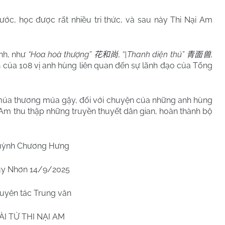
học được rất nhiều tri thức, và sau này Thi Nại Am
nh, như
“Hoa hoà thượng”
, “|Thanh diện thú”
,
花和尚
青面兽
n của 108 vị anh hùng liên quan đến sự lãnh đạo của Tống
úa thương múa gậy, đối với chuyện của những anh hùng
 Am thu thập những truyền thuyết dân gian, hoàn thành bộ
ỳnh Chương Hưng
y Nhơn 14/9/2025
uyên tác Trung văn
ÀI TỬ THI NẠI AM