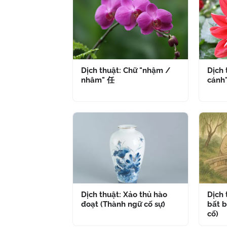
Dịch thuật: Chữ "nhậm /
Dịch 
nhâm" 任
cánh
Dịch thuật: Xảo thủ hào
Dịch
đoạt (Thành ngữ cố sự)
bất b
cố)