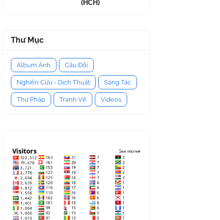
(HCH)
Thư Mục
Album Ảnh
Câu Đối
Nghiên Cứu - Dịch Thuật
Sáng Tác
Thư Pháp
Tranh Vẽ
Videos