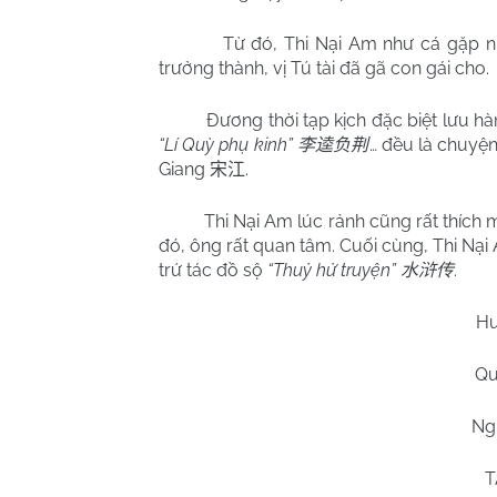
Từ đó, Thi Nại Am như cá gặp nước, 
trưởng thành, vị Tú tài đã gã con gái cho.
Đương thời tạp kịch đặc biệt lưu hà
“Lí Quỳ phụ kinh”
… đều là chuyệ
李逵负荆
Giang
.
宋江
Thi Nại Am lúc rảnh cũng rất thích m
đó, ông rất quan tâm. Cuối cùng, Thi Nại
trứ tác đồ sộ
“Thuỷ hử truyện”
.
水浒传
Hu
Qu
Ng
T