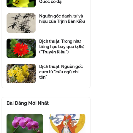
Quốc cổ đại
Nguồn gốc danh, tự và
hiệu của Trịnh Bản Kiều
Dịch thuật: Trong như
tiếng hạc bay qua (481)
("Truyện Kiều")
Dịch thuật: Nguồn gốc
cụm từ "cửu ngũ chí
tôn"
Bài Đăng Mới Nhất