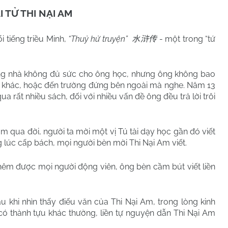
I TỬ THI NẠI AM
i tiếng triều Minh,
“Thuỷ hử truyện”
- một trong “tứ
水浒传
 nhà không đủ sức cho ông học, nhưng ông không bao
i khác, hoặc đến trường đứng bên ngoài mà nghe. Năm 13
qua rất nhiều sách, đối với nhiều vấn đề ông đều trả lời trôi
a đời, người ta mời một vị Tú tài dạy học gần đó viết
g lúc cấp bách, mọi người bèn mời Thi Nại Am viết.
 được mọi người động viên, ông bèn cầm bút viết liền
hi nhìn thấy điếu văn của Thi Nại Am, trong lòng kinh
có thành tựu khác thường, liền tự nguyện dẫn Thi Nại Am