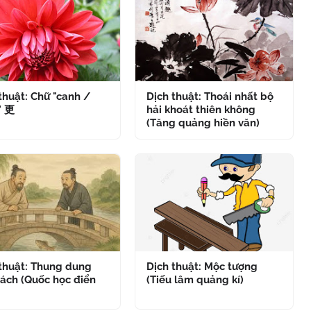
thuật: Chữ "canh /
Dịch thuật: Thoái nhất bộ
" 更
hải khoát thiên không
(Tăng quảng hiền văn)
 thuật: Thung dung
Dịch thuật: Mộc tượng
ách (Quốc học điển
(Tiếu lâm quảng kí)