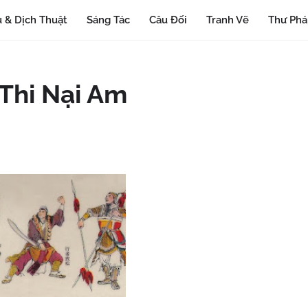
 & Dịch Thuật
Sáng Tác
Câu Đối
Tranh Vẽ
Thư Ph
 Thi Nại Am