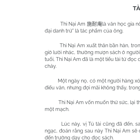
TÀ
Thi Nại Am
là văn học gia nổ
施耐庵
đại danh trứ” là tác phẩm của ông.
Thi Nại Am xuất thân bần hàn, trong
giờ lười nhác, thường mượn sách ở ngườ
tuổi, Thi Nại Am đã là một tiểu tài tử đọc 
chảy.
Một ngày nọ, có một người hàng xóm qu
điếu văn, nhưng đợi mãi không thấy, tron
Thi Nại Am vốn muốn thử sức, lại thêm
một mạch.
Lúc này, vị Tú tài cũng đã đến, sau k
ngạc, đoán rằng sau này Thi Nại Am sẽ 
đến trường dạy cho đọc sách.