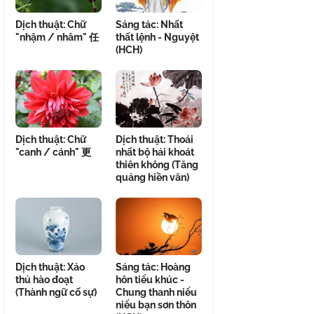
Dịch thuật: Chữ
Sáng tác: Nhất
"nhậm / nhâm" 任
thất lệnh - Nguyệt
(HCH)
Dịch thuật: Chữ
Dịch thuật: Thoái
"canh / cánh" 更
nhất bộ hải khoát
thiên không (Tăng
quảng hiền văn)
Dịch thuật: Xảo
Sáng tác: Hoàng
thủ hào đoạt
hôn tiểu khúc -
(Thành ngữ cố sự)
Chung thanh niểu
niểu bạn sơn thôn