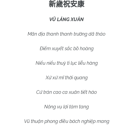
新歲祝安康
VŨ LĂNG XUÂN
Mãn địa thanh thanh trường dã thảo
Điểm xuyết sắc bồ hoàng
Niểu niểu thuỳ ti lục liễu hàng
Xứ xứ mĩ thời quang
Cử trản cao ca xuân tiết hảo
Nông vụ lợi tàm tang
Vũ thuận phong điều bách nghiệp mang