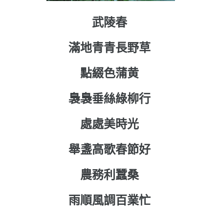
武陵春
滿地青青長野草
點綴色蒲黄
裊裊垂絲綠柳行
處處美時光
舉盞高歌春節好
農務利蠶桑
雨順風調百業忙