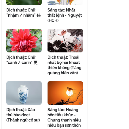
Dịch thuật: Chữ
Sáng tác: Nhất
"nhậm / nhâm" 任
thất lệnh - Nguyệt
(HCH)
Dịch thuật: Chữ
Dịch thuật: Thoái
"canh / cánh" 更
nhất bộ hải khoát
thiên không (Tăng
quảng hiền văn)
Dịch thuật: Xảo
Sáng tác: Hoàng
thủ hào đoạt
hôn tiểu khúc -
(Thành ngữ cố sự)
Chung thanh niểu
niểu bạn sơn thôn