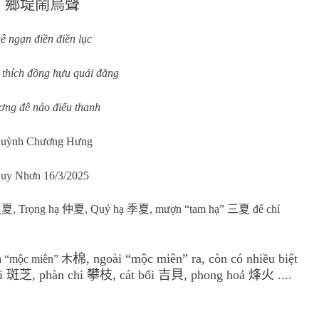
鄉堤鬧鳥聲
ê ngạn điền điền lục
thích đồng hựu quải đăng
ng đê náo điểu thanh
uỳnh Chương Hưng
uy Nhơn 16/3/2025
孟夏
, Trọng hạ
仲夏
, Quý hạ
季夏
, mượn “tam hạ”
三夏
để chỉ
棉
, ngoài “mộc miên” ra, còn có nhiều biệt
 là “mộc miên”
木
hi
斑芝
, phàn chi
攀枝
, cát bối
吉貝
, phong hoả
烽火
....