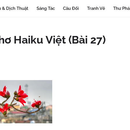
 & Dịch Thuật
Sáng Tác
Câu Đối
Tranh Vẽ
Thư Ph
ơ Haiku Việt (Bài 27)