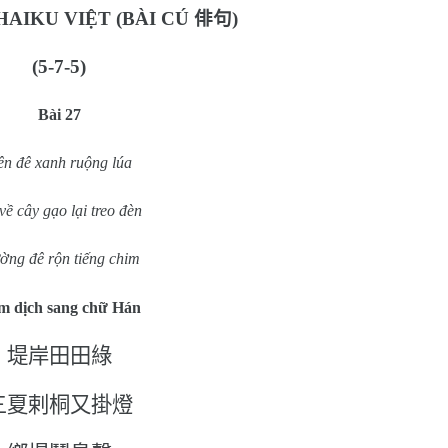
AIKU VIỆT (BÀI CÚ
俳句
)
(5-7-5)
Bài 27
ên đê xanh ruộng lúa
về cây gạo lại treo đèn
ng đê rộn tiếng chim
m dịch sang chữ Hán
堤岸田田綠
三夏剌桐又掛燈