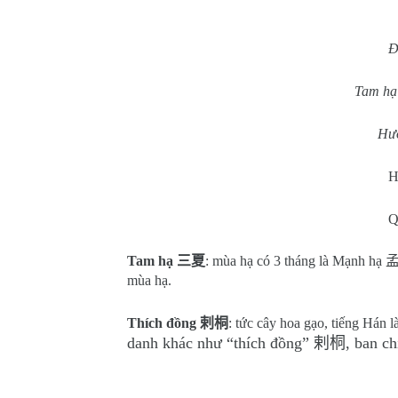
Đ
Tam hạ 
Hươ
H
Q
Tam hạ
三夏
: mùa hạ có 3 tháng là Mạnh hạ
mùa hạ.
Thích đồng
剌桐
: tức cây hoa gạo, tiếng Hán
danh khác như “thích đồng”
剌桐
, ban c