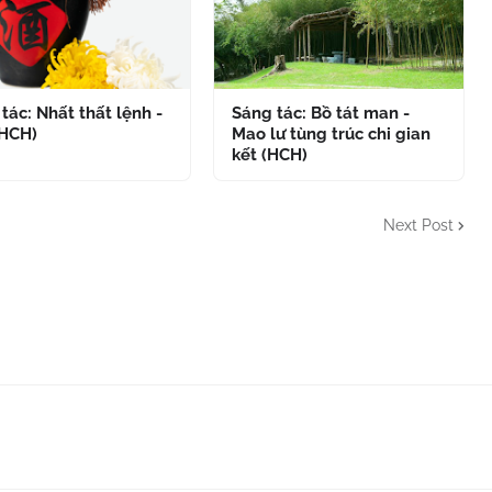
tác: Nhất thất lệnh -
Sáng tác: Bồ tát man -
(HCH)
Mao lư tùng trúc chi gian
kết (HCH)
Next Post