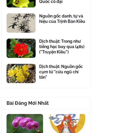
Quốc cổ đại
Nguồn gốc danh, tự và
hiệu của Trịnh Bản Kiều
Dịch thuật: Trong như
tiếng hạc bay qua (481)
("Truyện Kiều")
Dịch thuật: Nguồn gốc
cụm từ "cửu ngũ chí
tôn"
Bài Đăng Mới Nhất