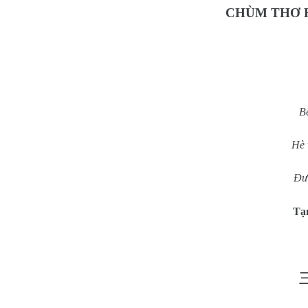
CHÙM THƠ H
B
Hè 
Đườ
Tạ