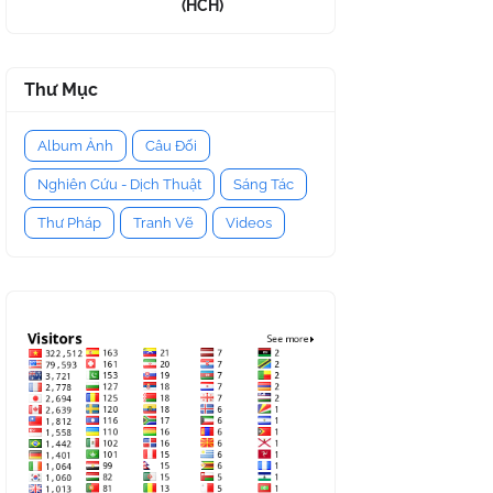
(HCH)
Thư Mục
Album Ảnh
Câu Đối
Nghiên Cứu - Dịch Thuật
Sáng Tác
Thư Pháp
Tranh Vẽ
Videos