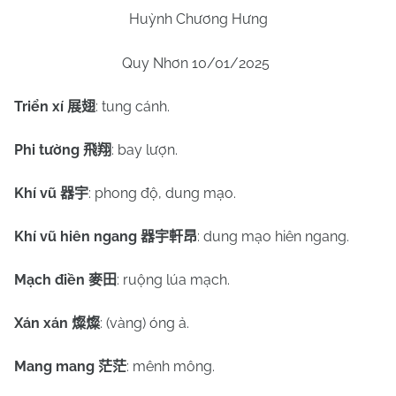
Huỳnh Chương Hưng
Quy Nhơn 10/01/2025
Triển xí
: tung cánh.
展翅
Phi tường
: bay lượn.
飛翔
Khí vũ
: phong độ, dung mạo.
器宇
Khí vũ hiên ngang
: dung mạo hiên ngang.
器宇軒昂
Mạch điền
: ruộng lúa mạch.
麥田
Xán xán
: (vàng) óng ả.
燦燦
Mang mang
: mênh mông.
茫茫