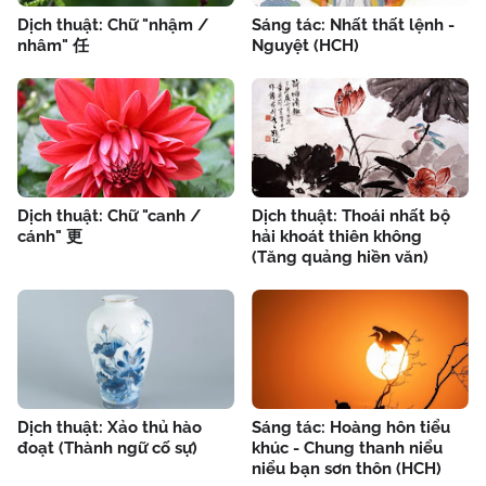
Dịch thuật: Chữ "nhậm /
Sáng tác: Nhất thất lệnh -
nhâm" 任
Nguyệt (HCH)
Dịch thuật: Chữ "canh /
Dịch thuật: Thoái nhất bộ
cánh" 更
hải khoát thiên không
(Tăng quảng hiền văn)
Dịch thuật: Xảo thủ hào
Sáng tác: Hoàng hôn tiểu
đoạt (Thành ngữ cố sự)
khúc - Chung thanh niểu
niểu bạn sơn thôn (HCH)