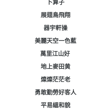
卜算子
展翅鳥飛翔
器宇軒操
美麗天空一色藍
萬里江山好
地上麥田黄
燦燦茫茫老
勇敢勤勞好客人
平易縕和貌