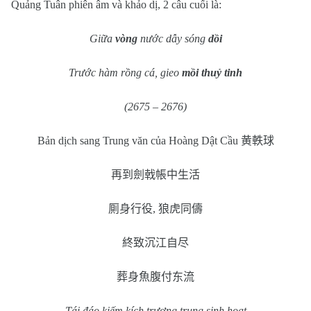
Quảng Tuân phiên âm và khảo dị, 2 câu cuối là:
Giữa
vòng
nước dẫy sóng
dồi
Trước hàm rồng cá, gieo
mồi thuỷ tinh
(2675 – 2676)
Bản dịch sang Trung văn của Hoàng Dật Cầu
黄軼球
再到劍戟帳中生活
厠身行役
,
狼虎同儔
終致沉江自尽
葬身魚腹付东流
Tái đáo kiếm kích trương trung sinh hoạt