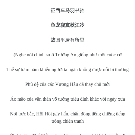
征西车马羽书驰
鱼龙寂寞秋江冷
故国平居有所思
(Nghe nói chính sự ở Trường An giống như một cuộc cờ
Thế sự trăm năm khiến người ta ngăn không được nỗi bi thương
Phủ đệ của các Vương Hầu đã thay chủ mới
Áo mão của văn thần võ tướng triều đình khác với ngày xưa
Nơi trực bắc, Hồi Hột gây hấn, chấn động tiếng chiêng tiếng
trống chiến tranh