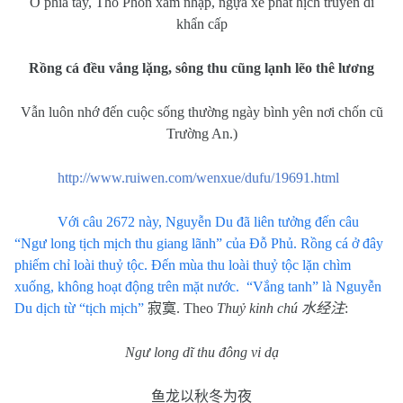
Ở phía tây, Thổ Phồn xâm nhập, ngựa xe phát hịch truyền đi
khẩn cấp
Rồng cá đều vắng lặng, sông thu cũng lạnh lẽo thê lương
Vẫn luôn nhớ đến cuộc sống thường ngày bình yên nơi chốn cũ
Trường An.)
http://www.ruiwen.com/wenxue/dufu/19691.html
Với câu 2672 này, Nguyễn Du đã liên tưởng đến câu
“Ngư long tịch mịch thu giang lãnh” của Đỗ Phủ. Rồng cá ở đây
phiếm chỉ loài thuỷ tộc. Đến mùa thu loài thuỷ tộc lặn chìm
xuống, không hoạt động trên mặt nước.
“Vắng tanh” là Nguyễn
Du dịch từ “tịch mịch”
寂寞
. Theo
Thuỷ kinh chú
水经注
:
Ngư long dĩ thu đông vi dạ
鱼龙以秋冬为夜