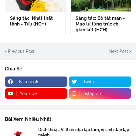
Sáng tác: Nhất thất
Sáng tác: Bồ tát man -
lệnh - Tửu (HCH)
Mao lư tùng trúc chi
gian kết (HCH)
Previous Post
Next Post
Chia Sẻ
Facebook
Twitter
YouTube
Instagram
Bài Xem Nhiều Nhất
Dịch thuật: Vị thiên địa lập tâm, vị sinh dân lập
mệnh .....