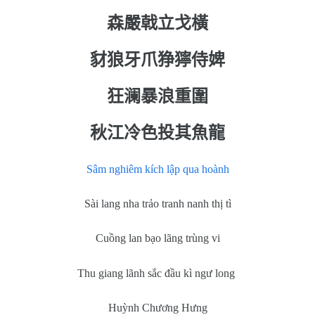
森嚴戟立戈橫
豺狼牙爪狰獰侍婢
狂澜暴浪重圍
秋江冷色投其魚龍
Sâm nghiêm kích lập qua hoành
Sài lang nha trảo tranh nanh thị tì
Cuồng lan bạo lãng trùng vi
Thu giang lãnh sắc đầu kì ngư long
Huỳnh Chương Hưng