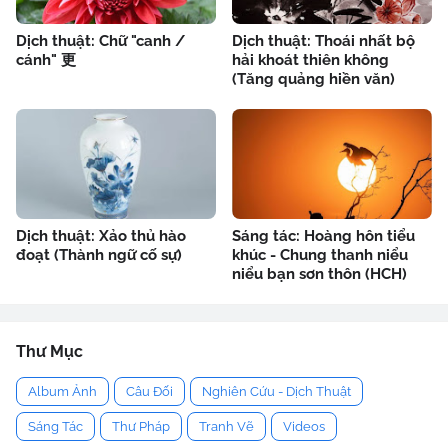
Dịch thuật: Chữ "canh /
Dịch thuật: Thoái nhất bộ
cánh" 更
hải khoát thiên không
(Tăng quảng hiền văn)
Dịch thuật: Xảo thủ hào
Sáng tác: Hoàng hôn tiểu
đoạt (Thành ngữ cố sự)
khúc - Chung thanh niểu
niểu bạn sơn thôn (HCH)
Thư Mục
Album Ảnh
Câu Đối
Nghiên Cứu - Dịch Thuật
Sáng Tác
Thư Pháp
Tranh Vẽ
Videos