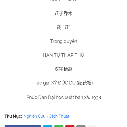
迁于乔木
“
”
谈
迁
Trong quyển
HÁN TỰ THẬP THÚ
汉字拾趣
Tác giả: KỶ ĐỨC DỤ (
)
纪德裕
Phúc Đán Đại học xuất bản xã, 1998
Thư Mục:
Nghiên Cứu - Dịch Thuật