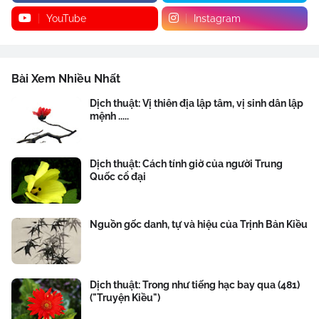
YouTube
Instagram
Bài Xem Nhiều Nhất
Dịch thuật: Vị thiên địa lập tâm, vị sinh dân lập
mệnh .....
Dịch thuật: Cách tính giờ của người Trung
Quốc cổ đại
Nguồn gốc danh, tự và hiệu của Trịnh Bản Kiều
Dịch thuật: Trong như tiếng hạc bay qua (481)
("Truyện Kiều")