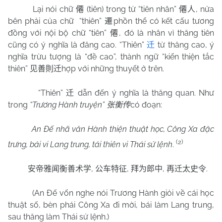
Lại nói chữ
(tiên) trong từ “tiên nhân”
, nửa
僊
僊人
bên phải của chữ
“thiên”
phồn thể có kết cấu tương
遷
đồng với nội bộ chữ “tiên”
, đó là nhân vì thăng tiên
僊
cũng có ý nghĩa là đăng cao. “Thiên”
từ thăng cao, ý
迁
nghĩa trừu tượng là “đề cao”, thành ngữ “kiến thiện tắc
thiên”
hợp với những thuyết ở trên.
见善則迁
“Thiên”
dẫn đến ý nghĩa là thăng quan. Như
迁
trong
“Trương Hành truyện”
có đoạn:
张衡传
An Đế nhã văn Hành thiện thuật học, Công Xa đặc
(2)
trưng, bái vi Lang trung, tái thiên vi Thái sử lệnh
.
,
,
,
.
安帝雅闻衡善术学
公车特征
拜为郎中
再迁太史令
(An Đế vốn nghe nói Trương Hành giỏi về cái học
thuật số, bèn phái Công Xa đi mời, bái làm Lang trung,
sau thăng làm Thái sử lệnh.)