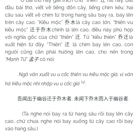
Ở bài thơ này giải thích chữ “thiên”
rất hay. Bắt
迁
đầu bài thơ, viết về tiếng đốn cây, tiếng chim kêu; hai
câu sau viết về chim từ trong hang sâu bay ra, bay lên
trên cây cao. “Kiều mộc”
là cây cao lớn, “thiên vu
乔木
kiều mộc”
chính là lên cao, điều này phù hợp
迁于乔木
với nghĩa gốc của chữ “thiên”
. Từ “kiều thiên”
là
迁
乔迁
xuất hiện từ đây. “Thiên”
là chim bay lên cao, con
迁
người cũng cần phải hướng lên cao, cho nên trong
“Mạnh Tử”
có nói:
孟子
Ngô văn xuất vu u cốc thiên vu kiều mộc giả, vị văn
(1)
há kiều mộc nhi nhập vu u cốc giả
.
,
.
吾闻出于幽谷迁于乔木者
未闻下乔木而入于幽谷者
(Ta nghe nói bay ra từ hang sâu rồi bay lên cây
cao, chứ chưa nghe nói bay xuống từ cây cao rồi bay
vào hang sâu.)