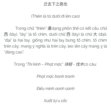
迁去下之高也
(Thiên là từ dưới đi lên cao)
Trong chữ “thiên”
dạng phồn thể có kết cấu chữ
遷
(tây), “tây” là tổ chim, dưới chữ
(tây) là chữ
(đại),
西
西
大
“đại” là hai tay, giống như hai tay bưng tổ chim, tổ chim
trên cây, mang ý nghĩa là trên cây, leo lên cây mang ý là
“đăng cao”.
Trong
“Thi kinh – Phạt mộc”
-
có câu:
诗經
伐木
Phạt mộc tranh tranh
Điểu minh oanh oanh
Xuất tự u cốc