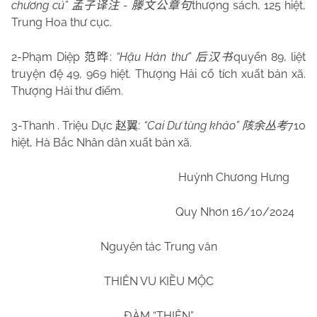
chương cú”
-
thượng sách, 125 hiệt,
孟子译注
滕文公章句
Trung Hoa thư cục.
2-Phạm Diệp
:
“Hậu Hán thư”
quyển 89, liệt
范晔
后汉书
truyện đệ 49, 969 hiệt. Thượng Hải cổ tích xuất bản xã.
Thượng Hải thư điếm.
3-Thanh . Triệu Dực
:
“Cai Dư tùng khảo”
710
赵翼
陔余丛考
hiệt, Hà Bắc Nhân dân xuất bản xã.
Huỳnh Chương Hưng
Quy Nhơn
16/10/2024
Nguyên tác Trung văn
THIÊN VU KIỀU MỘC
ĐÀM “
THIÊN
”