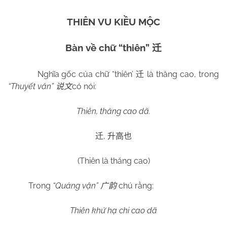
THIÊN VU KIỀU MỘC
Bàn về chữ “thiên”
迁
Nghĩa gốc của chữ “thiên’
là thăng cao, trong
迁
“Thuyết văn”
có nói:
说文
Thiên, thăng cao dã.
,
迁
升高也
(Thiên là thăng cao)
Trong
“Quảng vận”
chú rằng:
广韵
Thiên khứ hạ chi cao dã