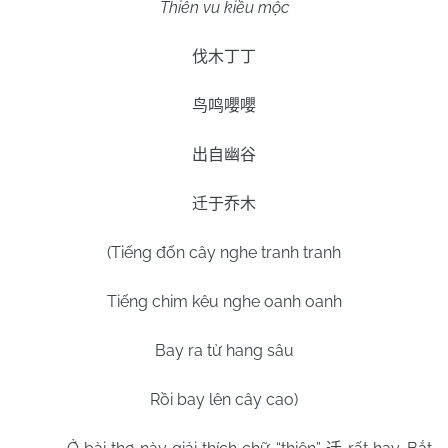
Thiên vu kiều mộc
伐木丁丁
鸟鸣嚶嚶
出自幽谷
迁于乔木
(Tiếng đốn cây nghe tranh tranh
Tiếng chim kêu nghe oanh oanh
Bay ra từ hang sâu
Rồi bay lên cây cao)