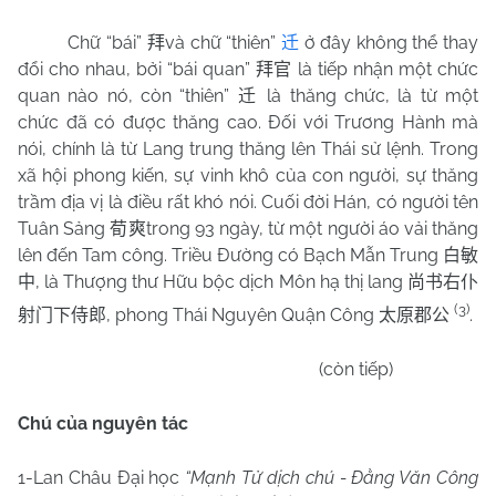
Chữ “bái”
và chữ “thiên”
ở đây không thể thay
拜
迁
đổi cho nhau, bởi “bái quan”
là tiếp nhận một chức
拜官
quan nào nó, còn “thiên”
là thăng chức, là từ một
迁
chức đã có được thăng cao. Đối với Trương Hành mà
nói, chính là từ Lang trung thăng lên Thái sử lệnh. Trong
xã hội phong kiến, sự vinh khô của con người, sự thăng
trầm địa vị là điều rất khó nói. Cuối đời Hán, có người tên
Tuân Sảng
trong 93 ngày, từ một người áo vải thăng
荀爽
lên đến Tam công. Triều Đường có Bạch Mẫn Trung
白敏
, là Thượng thư Hữu bộc dịch Môn hạ thị lang
中
尚书右仆
(3)
, phong Thái Nguyên Quận Công
.
射门下侍郎
太原郡公
(còn tiếp)
Chú của nguyên tác
1-Lan Châu Đại học
“Mạnh Tử dịch chú - Đằng Văn Công