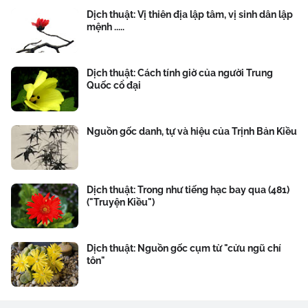
Dịch thuật: Vị thiên địa lập tâm, vị sinh dân lập
mệnh .....
Dịch thuật: Cách tính giờ của người Trung
Quốc cổ đại
Nguồn gốc danh, tự và hiệu của Trịnh Bản Kiều
Dịch thuật: Trong như tiếng hạc bay qua (481)
("Truyện Kiều")
Dịch thuật: Nguồn gốc cụm từ "cửu ngũ chí
tôn"