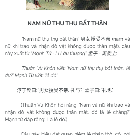
NAM NỮ THỤ THỤ BẤT THÂN
“Nam nữ thụ thụ bất thân”
(nam và
男女授受不亲
nữ khi trao và nhận đồ vật không được thân mật), câu
này xuất từ
“Mạnh Tử - Li Lâu thượng”
-
:
孟子
离娄上
Thuần Vu Khôn viết: ‘Nam nữ thụ thụ bất thân, lễ
dư?’ Mạnh Tử viết: ‘lễ dã.’
: ‘
,
?’
: ‘
.’
淳于髡曰
男女授受不亲
礼与
孟子曰
礼也
(Thuần Vu Khôn hỏi rằng: ‘Nam vả nữ khi trao và
nhận đồ vật không được thân mật, đó là lễ chăng?’
Mạnh tử đáp rằng: ‘Là lễ đó’.)
Câu này biểu đạt quan niệm lễ pháp thời cổ, nói