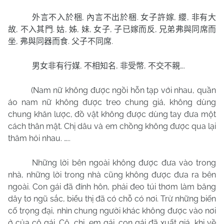
,
.
,
,
外言不入於梱
內言不出於梱
女子許嫁
纓
非有大
,
.
,
,
,
,
,
故
不入其門
姑
姊
妹
女子
子已嫁而反
兄弟弗與同席而
,
.
.
坐
弗與同器而食
父子不同席
,
,
,
….
男女非有行媒
不相知名
非受幣
不交不親
(Nam nữ không được ngồi hỗn tạp với nhau, quần
áo nam nữ không được treo chung giá, không dùng
chung khăn lược, đồ vật không được dùng tay đưa một
cách thân mật. Chị dâu và em chồng không được qua lại
thăm hỏi nhau. …..
Những lời bên ngoài không được đưa vào trong
nhà, những lời trong nhà cũng không được đưa ra bên
ngoài. Con gái đã đính hôn, phải đeo túi thơm làm băng
dây tơ ngũ sắc, biểu thị đã có chỗ có nơi. Trừ những biến
cố trọng đại, nhìn chung người khác không được vào nơi
ở của cô gái. Cô, chị, em gái, con gái đã xuất giá, khi về