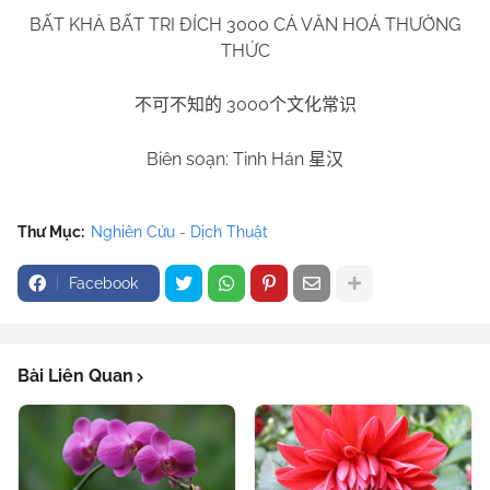
BẤT KHẢ BẤT TRI ĐÍCH 3000 CÁ VĂN HOÁ THƯỜNG
THỨC
3000
不可不知的
个文化常识
Biên soạn: Tinh Hán
星汉
Thư Mục:
Nghiên Cứu - Dịch Thuật
Facebook
Bài Liên Quan