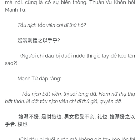
mà nói, cũng là có sự biến thông. Thuần Vu Khôn hỏi
Mạnh Tử:
Tẩu nịch tắc viên chi dĩ thủ hồ?
?
嫂溺則援之以手乎
(Người chị dâu bị đuối nước thì giơ tay để kéo lên
sao?)
Mạnh Tử đáp rằng:
Tẩu nịch bất viên, thị sài lang dã. Nam nữ thụ thụ
bất thân, lễ dã; tẩu nịch viên chi dĩ thủ giả, quyền dã.
,
.
,
;
嫂溺不援
是豺狼也
男女授受不亲
礼也
嫂溺援之以
,
.
手者
权也
(Chị dâu bị đuối nước mà không giơ tay kéo lên thì