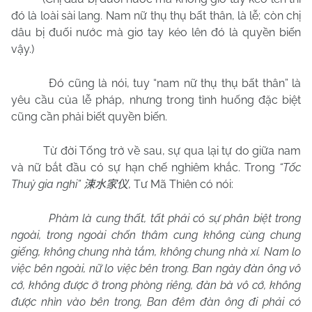
đó là loài sài lang. Nam nữ thụ thụ bất thân, là lễ; còn chị
dâu bị đuối nước mà giơ tay kéo lên đó là quyền biến
vậy.)
Đó cũng là nói, tuy “nam nữ thụ thụ bất thân” là
yêu cầu của lễ pháp, nhưng trong tình huống đặc biệt
cũng cần phải biết quyền biến.
Từ đời Tống trở về sau, sự qua lại tự do giữa nam
và nữ bắt đầu có sự hạn chế nghiêm khắc. Trong
“Tốc
Thuỷ gia nghi”
, Tư Mã Thiên có nói:
涑水家仪
Phàm là cung thất, tất phải có sự phân biệt trong
ngoài, trong ngoài chốn thâm cung không cùng chung
giếng, không chung nhà tắm, không chung nhà xí. Nam lo
việc bên ngoài, nữ lo việc bên trong. Ban ngày đàn ông vô
cớ, không được ở trong phòng riêng, đàn bà vô cớ, không
được nhìn vào bên trong, Ban đêm đàn ông đi phải có