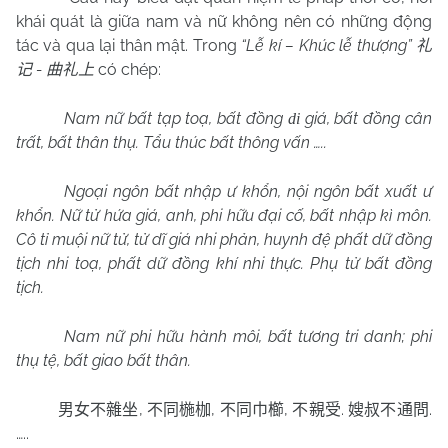
khái quát là giữa nam và nữ không nên có những động
tác và qua lại thân mật. Trong
“Lễ kí – Khúc lễ thượng”
礼
-
có chép:
记
曲礼上
Nam nữ bất tạp toạ, bất đồng
giá, bất đồng cân
di
trất, bất thân thụ. Tẩu thúc bất thông vấn …..
Ngoại ngôn bất nhập ư khổn, nội ngôn bất xuất ư
khổn. Nữ tử hứa giá, anh, phi hữu đại cố, bất nhập kì môn.
Cô tỉ muội nữ tử, tử dĩ giá nhi phản, huynh đệ phất dữ đồng
tịch nhi toạ, phất dữ đồng khí nhi thực. Phụ tử bất đồng
tịch.
Nam nữ phi hữu hành môi, bất tương tri danh; phi
thụ tệ, bất giao bất thân.
,
,
,
.
.
男女不雜坐
不同椸枷
不同巾櫛
不親受
嫂叔不通問
…..