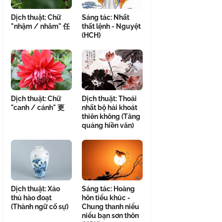
Dịch thuật: Chữ
Sáng tác: Nhất
"nhậm / nhâm" 任
thất lệnh - Nguyệt
(HCH)
Dịch thuật: Chữ
Dịch thuật: Thoái
"canh / cánh" 更
nhất bộ hải khoát
thiên không (Tăng
quảng hiền văn)
Dịch thuật: Xảo
Sáng tác: Hoàng
thủ hào đoạt
hôn tiểu khúc -
(Thành ngữ cố sự)
Chung thanh niểu
niểu bạn sơn thôn