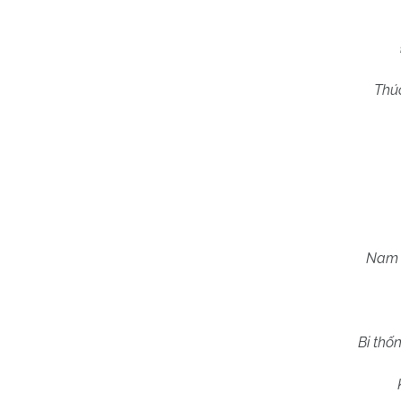
Thúc
Nam 
Bi thố