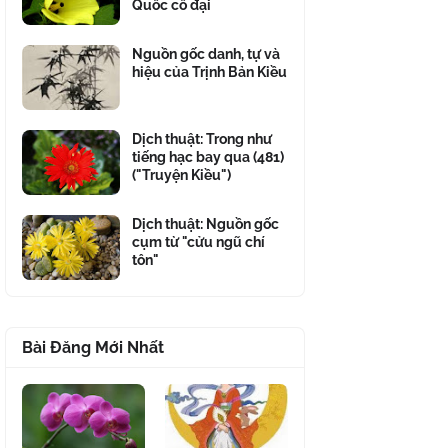
Quốc cổ đại
Nguồn gốc danh, tự và
hiệu của Trịnh Bản Kiều
Dịch thuật: Trong như
tiếng hạc bay qua (481)
("Truyện Kiều")
Dịch thuật: Nguồn gốc
cụm từ "cửu ngũ chí
tôn"
Bài Đăng Mới Nhất