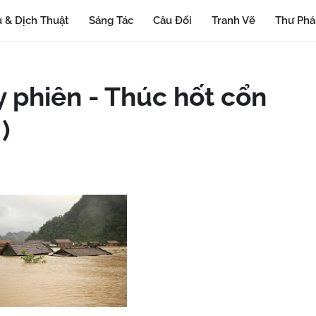
 & Dịch Thuật
Sáng Tác
Câu Đối
Tranh Vẽ
Thư Ph
y phiên - Thúc hốt cổn
)