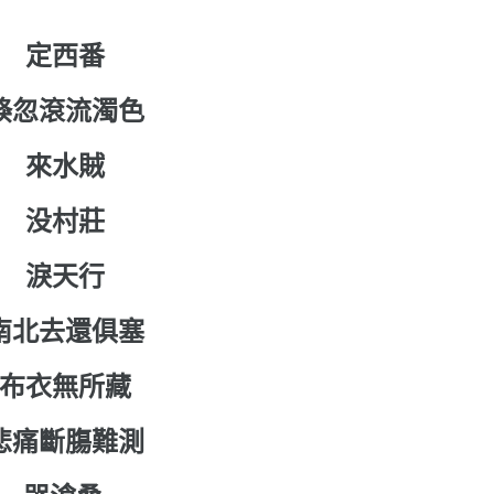
定西番
倏忽滾流濁色
來水賊
没村莊
淚天行
南北去還俱塞
布衣無所藏
悲痛斷膓難測