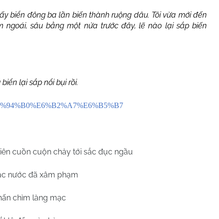
thấy biển đông ba lần biến thành ruộng dâu. Tôi vừa mới đến
 ngoái, sâu bằng một nửa trước đây, lẽ nào lại sắp biến
iển lại sắp nổi bụi rồi.
%91%E7%94%B0%E6%B2%A7%E6%B5%B7
ên cuồn cuộn chảy tới sắc đục ngầu
iặc nước đã xâm phạm
ấn chìm làng mạc