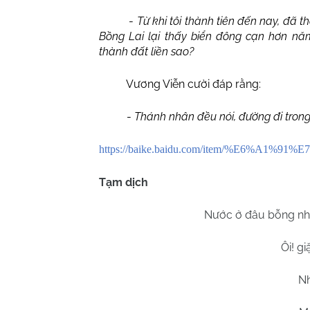
-
Từ khi tôi thành tiên đến nay, đã 
Bồng Lai lại thấy biển đông cạn hơn năm
thành đất liền sao?
Vương Viễn cười đáp rằng:
-
Thánh nhân đều nói, đường đi trong b
https://baike.baidu.com/item/%E6%A1
Tạm dịch
Nước ở đâu bỗng nhi
Ôi! g
Nh