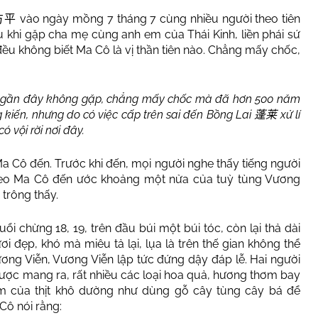
vào ngày mồng 7 tháng 7 cùng nhiều người theo tiên
方平
u khi gặp cha mẹ cùng anh em của Thái Kinh, liền phái sứ
đều không biết Ma Cô là vị thần tiên nào. Chẳng mấy chốc,
g, gần đây không gặp, chẳng mấy chốc mà đã hơn 500 năm
ng kiến, nhưng do có việc cấp trên sai đến Bồng Lai
xử lí
蓬莱
ó vội rời nơi đây.
 Cô đến. Trước khi đến, mọi người nghe thấy tiếng người
 theo Ma Cô đến ước khoảng một nửa của tuỳ tùng Vương
 trông thấy.
chừng 18, 19, trên đầu búi một búi tóc, còn lại thả dài
 đẹp, khó mà miêu tả lại, lụa là trên thế gian không thể
ương Viễn, Vương Viễn lập tức đứng dậy đáp lễ. Hai người
được mang ra, rất nhiều các loại hoa quả, hương thơm bay
ơm của thịt khô dường như dùng gỗ cây tùng cây bá để
 Cô nói rằng: