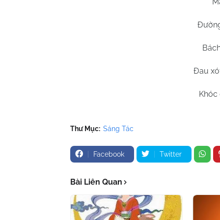
Mắ
Đường
Bách
Đau xó
Khóc 
Thư Mục:
Sáng Tác
Facebook
Twitter
Bài Liên Quan