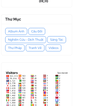
(HCH)
Thư Mục
Album Ảnh
Câu Đối
Nghiên Cứu - Dịch Thuật
Sáng Tác
Thư Pháp
Tranh Vẽ
Videos