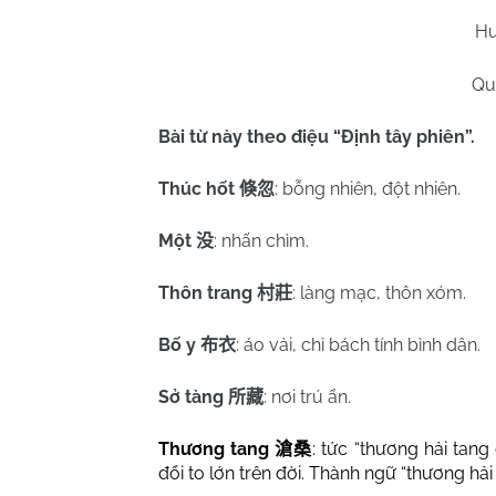
Hu
Qu
Bài từ này theo điệu “Định tây phiên”.
Thúc hốt
: bỗng nhiên, đột nhiên.
倏忽
Một
: nhấn chìm.
没
Thôn trang
: làng mạc, thôn xóm.
村莊
Bố y
: áo vải, chỉ bách tính bình dân.
布衣
Sở tàng
: nơi trú ẩn.
所藏
Thương tang
: tức “thương hải tang
滄桑
đổi to lớn trên đời. Thành ngữ “thương hải