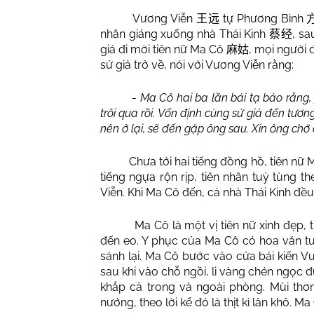
Vương Viễn
tự Phương Bình
王远
nhân giáng xuống nhà Thái Kinh
, sa
蔡经
giả đi mời tiên nữ Ma Cô
, mọi người 
麻姑
sứ giả trở về, nói với Vương Viễn rằng:
-
Ma Cô hai ba lần bái tạ bảo rằn
trôi qua rồi. Vốn định cùng sứ giả đến tươ
nên ở lại, sẽ đến gặp ông sau. Xin ông chớ c
Chưa tới hai tiếng đồng hồ, tiên nữ Ma
tiếng ngựa rộn rịp, tiên nhân tuỳ tùng
Viễn. Khi Ma Cô đến, cả nhà Thái Kinh đều
Ma Cô là một vị tiên nữ xinh đẹp, tuổi 
đến eo. Y phục của Ma Cô có hoa văn tươi
sánh lại. Ma Cô bước vào cửa bái kiến V
sau khi vào chỗ ngồi, li vàng chén ngọc 
khắp cả trong và ngoài phòng. Mùi th
nướng, theo lời kể đó là thịt kì lân khô. Ma