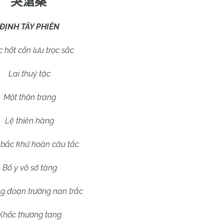
哭滄桑
ĐỊNH TÂY PHIÊN
 hốt cổn lưu trọc sắc
Lai thuỷ tặc
Một thôn trang
Lệ thiên hàng
bắc khứ hoàn câu tắc
Bố y vô sở tàng
ng đoạn trường nan trắc
Khốc thương tang