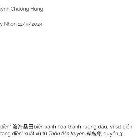
ỳnh Chương Hưng
y Nhơn 12/9/2024
 điền”
biển xanh hoá thành ruộng dâu,
ví sự biển
滄海桑田
 tang điền” xuất xứ từ
Thần tiên truyện
, quyển 3:
神仙传